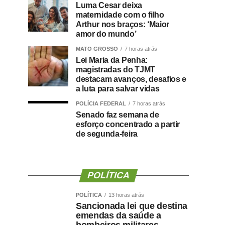
Luma Cesar deixa
maternidade com o filho
Arthur nos braços: ‘Maior
amor do mundo’
MATO GROSSO
7 horas atrás
Lei Maria da Penha:
magistradas do TJMT
destacam avanços, desafios e
a luta para salvar vidas
POLÍCIA FEDERAL
7 horas atrás
Senado faz semana de
esforço concentrado a partir
de segunda-feira
POLÍTICA
POLÍTICA
13 horas atrás
Sancionada lei que destina
emendas da saúde a