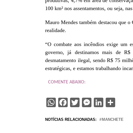
produtivas, 4,7% em área de conservaçã
100 km² nos assentamentos, ou seja, na
Mauro Mendes também destacou que o Go
realidade.
“O combate aos incêndios exige um es
governo, já destinamos mais de R$ 
desmatamento ilegal, sendo R$ 75 milhõ
estratégicas, e estamos trabalhando inca
COMENTE ABAIXO:
WhatsApp
Facebook
Twitter
Messenge
Linked
Sha
NOTÍCIAS RELACIONADAS:
MANCHETE