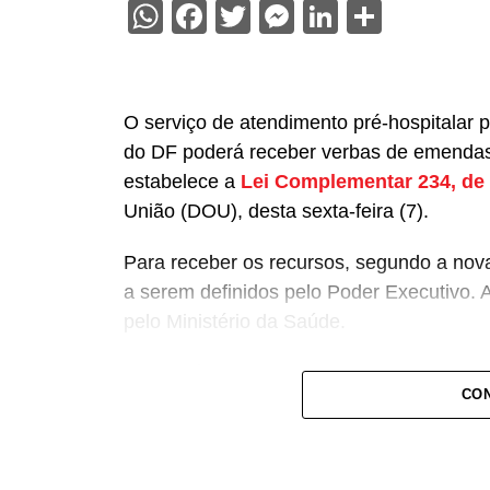
WhatsApp
Facebook
Twitter
Messenger
LinkedIn
Share
O serviço de atendimento pré-hospitalar 
do DF poderá receber verbas de emendas
estabelece a
Lei Complementar 234, de
União (DOU), desta sexta-feira (7).
Para receber os recursos, segundo a nova 
a serem definidos pelo Poder Executivo. 
pelo Ministério da Saúde.
A lei proíbe o uso dessas emendas para 
CON
bombeiros militares, assim como para qua
relativo ao atendimento pré-hospitalar.
Com origem no
Projeto de Lei Complem