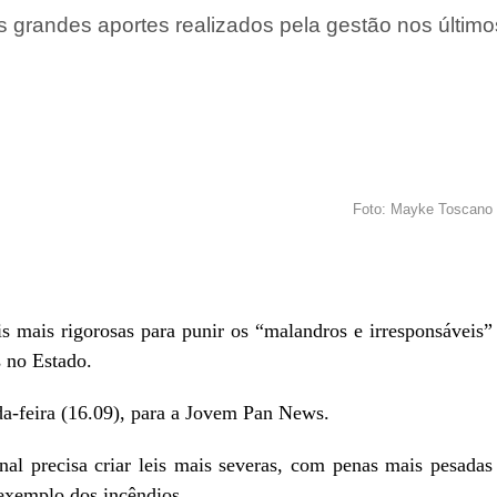
grandes aportes realizados pela gestão nos último
Foto: Mayke Toscano
r
In
re
mais rigorosas para punir os “malandros e irresponsáveis”
s no Estado.
da-feira (16.09), para a Jovem Pan News.
l precisa criar leis mais severas, com penas mais pesadas
exemplo dos incêndios.