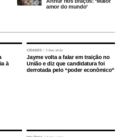
Arthur nos braços: ‘Maior
amor do mundo’
CIDADES
3 dias atrás
a
Jayme volta a falar em traição no
ia à
União e diz que candidatura foi
derrotada pelo “poder econômico”