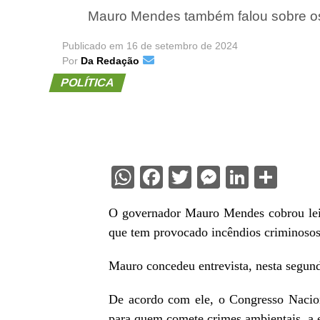
Mauro Mendes também falou sobre os 
Publicado em
16 de setembro de 2024
Por
Da Redação
POLÍTICA
WhatsApp
Facebook
Twitter
Messenge
Linked
Sha
O governador Mauro Mendes cobrou leis 
que tem provocado incêndios criminoso
Mauro concedeu entrevista, nesta segun
De acordo com ele, o Congresso Naciona
para quem comete crimes ambientais, a 