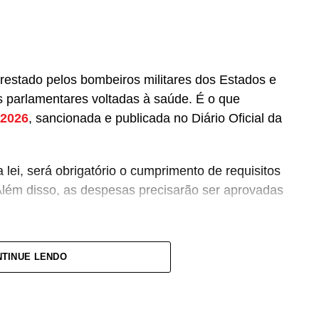
prestado pelos bombeiros militares dos Estados e
 parlamentares voltadas à saúde. É o que
 2026
, sancionada e publicada no Diário Oficial da
lei, será obrigatório o cumprimento de requisitos
Além disso, as despesas precisarão ser aprovadas
pagamento de salários ou de aposentadorias de
TINUE LENDO
lquer custeio ou investimento que não seja
entar (PLP) 18/2021
, de autoria do deputado