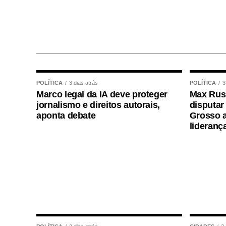
Guilherme Derrite (PP-SP), a matéria foi
parecer favorável do senador Nelsinho T
Agência Senado (Reprodução autorizada 
Fonte:
Agência Senado
POLÍTICA
3 dias atrás
POLÍTICA
3
Marco legal da IA deve proteger
Max Russ
jornalismo e direitos autorais,
disputar
aponta debate
Grosso a
lideranç
COMENTE ABAIXO:
WhatsApp
Facebook
Twitter
Messenger
LinkedIn
Share