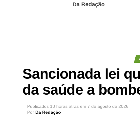
Da Redação
Sancionada lei q
da saúde a bombe
Publicados
13 horas atrás
em
7 de agosto de 2026
Por
Da Redação