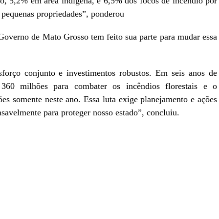
o, 5,2% em área indígena, e 6,5% dos focos de incêndio por
s pequenas propriedades”, ponderou
verno de Mato Grosso tem feito sua parte para mudar essa
forço conjunto e investimentos robustos. Em seis anos de
360 milhões para combater os incêndios florestais e o
es somente neste ano. Essa luta exige planejamento e ações
nsavelmente para proteger nosso estado”, concluiu.
r
In
re