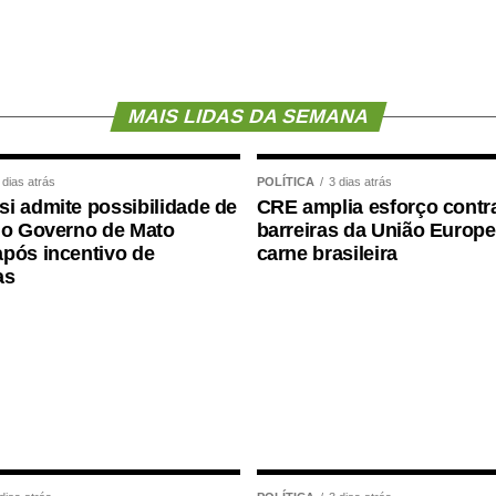
aprovada no Senado em julho
deste ano, com
rad (PSD-MS).
mediante citação da Agência Senado)
MAIS LIDAS DA SEMANA
 dias atrás
POLÍTICA
3 dias atrás
i admite possibilidade de
CRE amplia esforço contr
 o Governo de Mato
barreiras da União Europe
pós incentivo de
carne brasileira
as