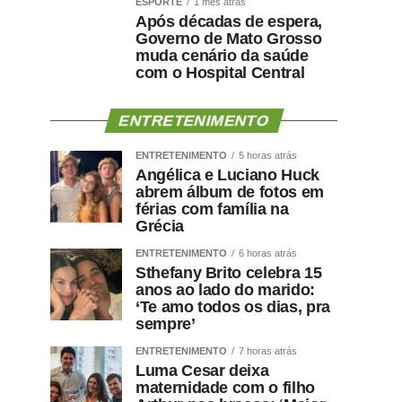
ESPORTE
1 mês atrás
Após décadas de espera,
Governo de Mato Grosso
muda cenário da saúde
com o Hospital Central
ENTRETENIMENTO
ENTRETENIMENTO
5 horas atrás
Angélica e Luciano Huck
abrem álbum de fotos em
férias com família na
Grécia
ENTRETENIMENTO
6 horas atrás
Sthefany Brito celebra 15
anos ao lado do marido:
‘Te amo todos os dias, pra
sempre’
ENTRETENIMENTO
7 horas atrás
Luma Cesar deixa
maternidade com o filho