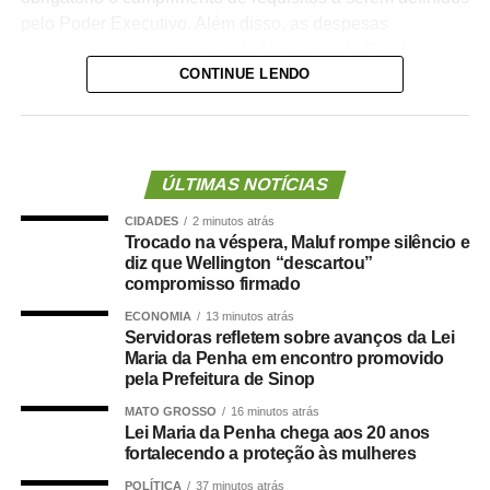
pelo Poder Executivo. Além disso, as despesas
precisarão ser aprovadas pelo Ministério da Saúde.
CONTINUE LENDO
A lei proíbe o uso dessas emendas para pagamento de
salários ou de aposentadorias de bombeiros militares,
assim como para qualquer custeio ou investimento que
não seja relativo ao atendimento pré-hospitalar.
ÚLTIMAS NOTÍCIAS
CIDADES
2 minutos atrás
Com origem no
Projeto de Lei Complementar (PLP)
Trocado na véspera, Maluf rompe silêncio e
18/2021
, de autoria do deputado Guilherme Derrite (PP-
diz que Wellington “descartou”
SP), a matéria foi
aprovada no Senado em julho
deste
compromisso firmado
ano, com parecer favorável do senador Nelsinho Trad
ECONOMIA
13 minutos atrás
(PSD-MS).
Servidoras refletem sobre avanços da Lei
Maria da Penha em encontro promovido
Agência Senado (Reprodução autorizada mediante
pela Prefeitura de Sinop
citação da Agência Senado)
MATO GROSSO
16 minutos atrás
Lei Maria da Penha chega aos 20 anos
Fonte:
Agência Senado
fortalecendo a proteção às mulheres
POLÍTICA
37 minutos atrás