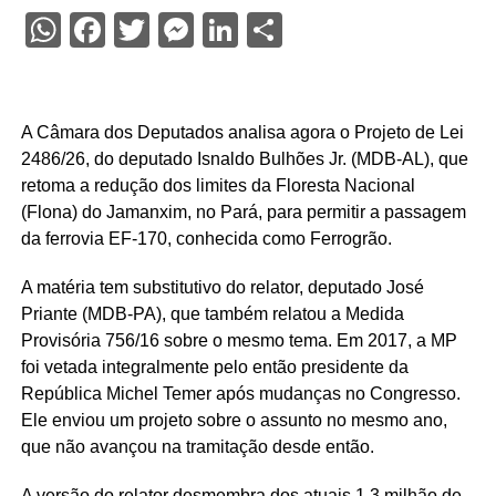
WhatsApp
Facebook
Twitter
Messenger
LinkedIn
Share
A Câmara dos Deputados analisa agora o Projeto de Lei
2486/26, do deputado Isnaldo Bulhões Jr. (MDB-AL), que
retoma a redução dos limites da Floresta Nacional
(Flona) do Jamanxim, no Pará, para permitir a passagem
da ferrovia EF-170, conhecida como Ferrogrão.
A matéria tem
substitutivo
do relator, deputado José
Priante (MDB-PA), que também relatou a Medida
Provisória 756/16 sobre o mesmo tema. Em 2017, a MP
foi vetada integralmente pelo então presidente da
República Michel Temer após mudanças no Congresso.
Ele enviou um projeto sobre o assunto no mesmo ano,
que não avançou na tramitação desde então.
A versão do relator desmembra dos atuais 1,3 milhão de