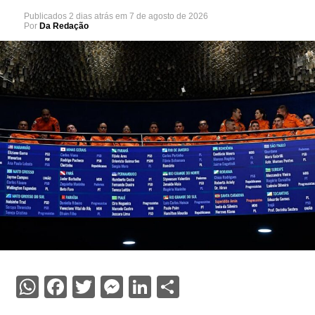
Publicados
2 dias atrás
em
7 de agosto de 2026
Por
Da Redação
WhatsApp
Facebook
Twitter
Messenger
LinkedIn
Share