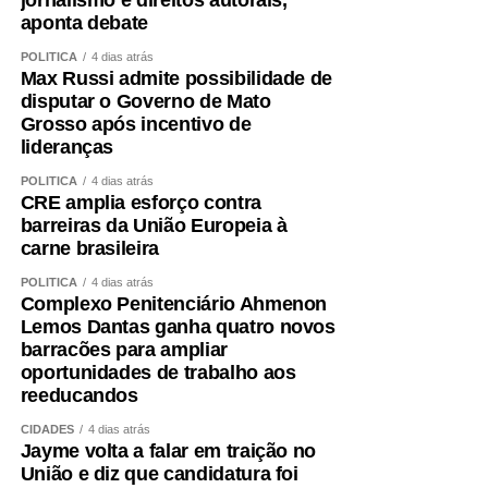
jornalismo e direitos autorais,
aponta debate
POLÍTICA
4 dias atrás
Max Russi admite possibilidade de
disputar o Governo de Mato
Grosso após incentivo de
lideranças
POLÍTICA
4 dias atrás
CRE amplia esforço contra
barreiras da União Europeia à
carne brasileira
POLÍTICA
4 dias atrás
Complexo Penitenciário Ahmenon
Lemos Dantas ganha quatro novos
barracões para ampliar
oportunidades de trabalho aos
reeducandos
CIDADES
4 dias atrás
Jayme volta a falar em traição no
União e diz que candidatura foi