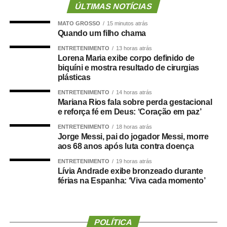
ÚLTIMAS NOTÍCIAS
18/2021
, de autoria do deputado Guilherme Derrite (PP-
SP), a matéria foi
aprovada no Senado em julho
deste
MATO GROSSO
15 minutos atrás
Quando um filho chama
ano, com parecer favorável do senador Nelsinho Trad
(PSD-MS).
ENTRETENIMENTO
13 horas atrás
Lorena Maria exibe corpo definido de
biquíni e mostra resultado de cirurgias
Agência Senado (Reprodução autorizada mediante
plásticas
citação da Agência Senado)
ENTRETENIMENTO
14 horas atrás
Mariana Rios fala sobre perda gestacional
Fonte:
Agência Senado
e reforça fé em Deus: ‘Coração em paz’
ENTRETENIMENTO
18 horas atrás
Jorge Messi, pai do jogador Messi, morre
aos 68 anos após luta contra doença
ENTRETENIMENTO
19 horas atrás
COMENTE ABAIXO:
Lívia Andrade exibe bronzeado durante
férias na Espanha: ‘Viva cada momento’
WhatsApp
Facebook
Twitter
Messenger
LinkedIn
Share
POLÍTICA