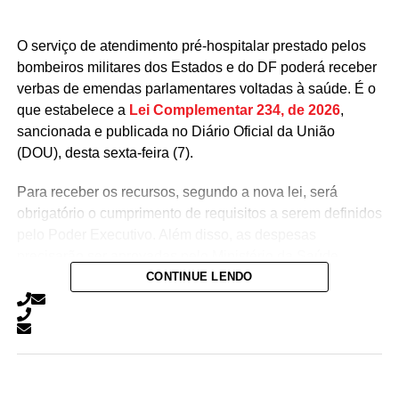
O serviço de atendimento pré-hospitalar prestado pelos
bombeiros militares dos Estados e do DF poderá receber
verbas de emendas parlamentares voltadas à saúde. É o
que estabelece a
Lei Complementar 234, de 2026
,
sancionada e publicada no Diário Oficial da União
(DOU), desta sexta-feira (7).
Para receber os recursos, segundo a nova lei, será
obrigatório o cumprimento de requisitos a serem definidos
pelo Poder Executivo. Além disso, as despesas
precisarão ser aprovadas pelo Ministério da Saúde.
CONTINUE LENDO
A lei proíbe o uso dessas emendas para pagamento de
salários ou de aposentadorias de bombeiros militares,
assim como para qualquer custeio ou investimento que
não seja relativo ao atendimento pré-hospitalar.
Com origem no
Projeto de Lei Complementar (PLP)