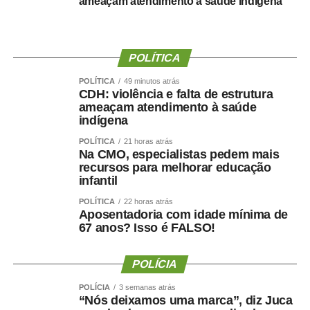
ameaçam atendimento à saúde indígena
realizarmos esse concurso com qualidade e segurança,
mas, acima de tudo, com muita transparência”, declarou o
presidente da instituição.
POLÍTICA
Ao final do encontro, Juca reforçou a importância da
POLÍTICA
49 minutos atrás
valorização do serviço público por meio de concursos
CDH: violência e falta de estrutura
realizados com responsabilidade, transparência e
ameaçam atendimento à saúde
igualdade de oportunidades para todos os candidatos.
indígena
POLÍTICA
21 horas atrás
Na CMO, especialistas pedem mais
recursos para melhorar educação
infantil
COMENTE ABAIXO:
POLÍTICA
22 horas atrás
Aposentadoria com idade mínima de
67 anos? Isso é FALSO!
WhatsApp
Facebook
Twitter
Messenger
LinkedIn
Share
POLÍCIA
POLÍCIA
3 semanas atrás
“Nós deixamos uma marca”, diz Juca