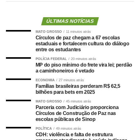
“Nós deixamos uma marca de ter feito esse concurso
para atender a população cuiabana e a Câmara de
Cuiabá, que é de todos nós mato-grossenses, o
ÚLTIMAS NOTÍCIAS
parlamento mais antigo do Centro-Oeste brasileiro”,
MATO GROSSO
11 minutos atrás
afirmou Juca.
Círculos de paz chegam a 67 escolas
estaduais e fortalecem cultura do diálogo
O concurso público foi realizado para provimento de
entre os estudantes
vagas e formação de cadastro de reserva para cargos de
POLÍCIA FEDERAL
20 minutos atrás
níveis médio e superior, contemplando funções como
MP do piso mínimo do frete vira lei; perdão
técnico legislativo, analista legislativo, controlador interno
a caminhoneiros é vetado
e contador.
ECONOMIA
27 minutos atrás
Famílias brasileiras perderam R$ 62,5
Durante a visita, Rogério Vianna Rangel agradeceu a
bilhões para bets em 2025
confiança depositada no Instituto Selecon e destacou a
MATO GROSSO
45 minutos atrás
forma como o processo foi conduzido.
Parceria com Judiciário proporciona
Círculos de Construção de Paz nas
escolas públicas de Sinop
“Eu, em nome do Selecon, também agradeço ao
deputado porque, de fato, fizemos um concurso histórico,
POLÍTICA
49 minutos atrás
CDH: violência e falta de estrutura
graças à oportunidade que o Juca nos deu para