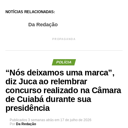
NOTÍCIAS RELACIONADAS:
Da Redação
PROPAGANDA
POLÍCIA
“Nós deixamos uma marca”,
diz Juca ao relembrar
concurso realizado na Câmara
de Cuiabá durante sua
presidência
Publicados
3 semanas atrás
em
17 de julho de 2026
Por
Da Redação