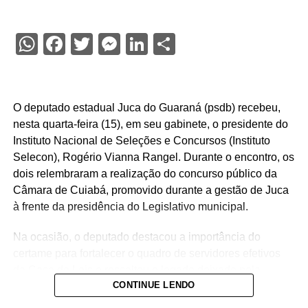
WhatsApp
Facebook
Twitter
Messenger
LinkedIn
Share
O deputado estadual Juca do Guaraná (psdb) recebeu,
nesta quarta-feira (15), em seu gabinete, o presidente do
Instituto Nacional de Seleções e Concursos (Instituto
Selecon), Rogério Vianna Rangel. Durante o encontro, os
dois relembraram a realização do concurso público da
Câmara de Cuiabá, promovido durante a gestão de Juca
à frente da presidência do Legislativo municipal.
Na ocasião, o deputado destacou a importância do
certame para fortalecer o quadro de servidores efetivos
da Casa de Leis e ressaltou o legado deixado pela
CONTINUE LENDO
iniciativa.