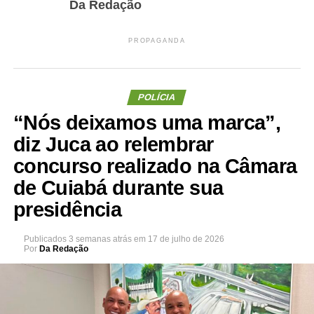
Da Redação
PROPAGANDA
POLÍCIA
“Nós deixamos uma marca”,
diz Juca ao relembrar
concurso realizado na Câmara
de Cuiabá durante sua
presidência
Publicados
3 semanas atrás
em
17 de julho de 2026
Por
Da Redação