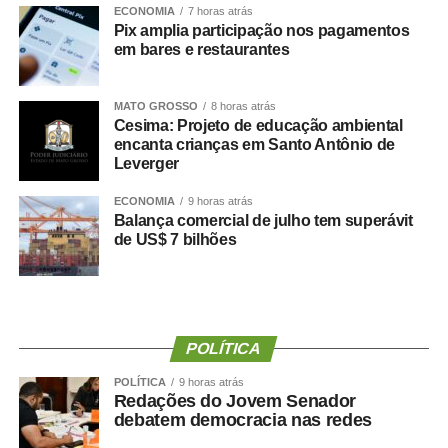
Durante a visita, Rogério Vianna Rangel agradeceu a
ECONOMIA
7 horas atrás
Pix amplia participação nos pagamentos
confiança depositada no Instituto Selecon e destacou a
em bares e restaurantes
forma como o processo foi conduzido.
“Eu, em nome do Selecon, também agradeço ao
MATO GROSSO
8 horas atrás
Cesima: Projeto de educação ambiental
deputado porque, de fato, fizemos um concurso histórico,
encanta crianças em Santo Antônio de
graças à oportunidade que o Juca nos deu para
Leverger
realizarmos esse concurso com qualidade e segurança,
mas, acima de tudo, com muita transparência”, declarou o
ECONOMIA
9 horas atrás
Balança comercial de julho tem superávit
presidente da instituição.
de US$ 7 bilhões
Ao final do encontro, Juca reforçou a importância da
valorização do serviço público por meio de concursos
realizados com responsabilidade, transparência e
igualdade de oportunidades para todos os candidatos.
POLÍTICA
POLÍTICA
9 horas atrás
Redações do Jovem Senador
debatem democracia nas redes