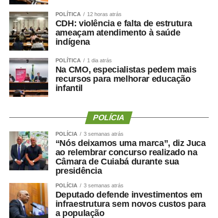
COMENTE ABAIXO:
POLÍTICA
12 horas atrás
CDH: violência e falta de estrutura
WhatsApp
Facebook
Twitter
Messenger
LinkedIn
Share
ameaçam atendimento à saúde
indígena
POLÍTICA
1 dia atrás
Na CMO, especialistas pedem mais
recursos para melhorar educação
infantil
POLÍCIA
POLÍCIA
3 semanas atrás
“Nós deixamos uma marca”, diz Juca
ao relembrar concurso realizado na
Câmara de Cuiabá durante sua
presidência
POLÍCIA
3 semanas atrás
Deputado defende investimentos em
infraestrutura sem novos custos para
a população