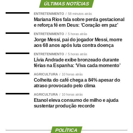
Cuiabá, que é de todos nós mato-grossenses, o
ÚLTIMAS NOTÍCIAS
parlamento mais antigo do Centro-Oeste brasileiro”,
ENTRETENIMENTO
58 minutos atrás
afirmou Juca.
Mariana Rios fala sobre perda gestacional
e reforça fé em Deus: ‘Coração em paz’
O concurso público foi realizado para provimento de
ENTRETENIMENTO
5 horas atrás
vagas e formação de cadastro de reserva para cargos de
Jorge Messi, pai do jogador Messi, morre
níveis médio e superior, contemplando funções como
aos 68 anos após luta contra doença
técnico legislativo, analista legislativo, controlador interno
ENTRETENIMENTO
5 horas atrás
e contador.
Lívia Andrade exibe bronzeado durante
férias na Espanha: ‘Viva cada momento’
Durante a visita, Rogério Vianna Rangel agradeceu a
AGRICULTURA
10 horas atrás
confiança depositada no Instituto Selecon e destacou a
Colheita do café chega a 84% apesar do
forma como o processo foi conduzido.
atraso provocado pelo clima
AGRICULTURA
10 horas atrás
“Eu, em nome do Selecon, também agradeço ao
Etanol eleva consumo de milho e ajuda
deputado porque, de fato, fizemos um concurso histórico,
sustentar produção recorde
graças à oportunidade que o Juca nos deu para
realizarmos esse concurso com qualidade e segurança,
mas, acima de tudo, com muita transparência”, declarou o
POLÍTICA