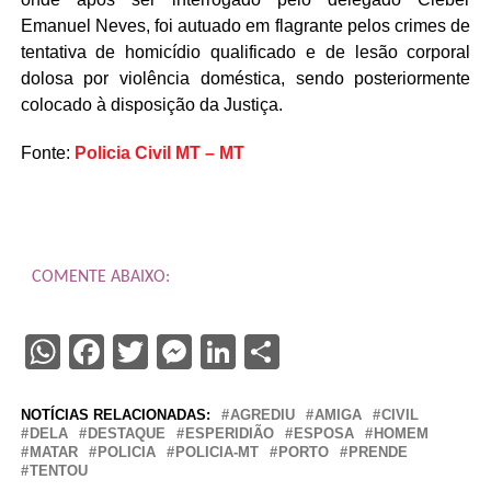
Emanuel Neves, foi autuado em flagrante pelos crimes de
tentativa de homicídio qualificado e de lesão corporal
dolosa por violência doméstica, sendo posteriormente
colocado à disposição da Justiça.
Fonte:
Policia Civil MT – MT
COMENTE ABAIXO:
WhatsApp
Facebook
Twitter
Messenger
LinkedIn
Share
NOTÍCIAS RELACIONADAS:
AGREDIU
AMIGA
CIVIL
DELA
DESTAQUE
ESPERIDIÃO
ESPOSA
HOMEM
MATAR
POLICIA
POLICIA-MT
PORTO
PRENDE
TENTOU