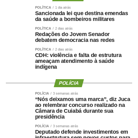
presidente da instituição.
POLÍTICA
1 dia atrás
Sancionada lei que destina emendas
Ao final do encontro, Juca reforçou a importância da
da saúde a bombeiros militares
valorização do serviço público por meio de concursos
realizados com responsabilidade, transparência e
POLÍTICA
2 dias atrás
Redações do Jovem Senador
igualdade de oportunidades para todos os candidatos.
debatem democracia nas redes
POLÍTICA
2 dias atrás
CDH: violência e falta de estrutura
ameaçam atendimento à saúde
indígena
COMENTE ABAIXO:
POLÍCIA
WhatsApp
Facebook
Twitter
Messenger
LinkedIn
Share
POLÍCIA
3 semanas atrás
“Nós deixamos uma marca”, diz Juca
ao relembrar concurso realizado na
Câmara de Cuiabá durante sua
presidência
POLÍCIA
3 semanas atrás
Deputado defende investimentos em
infraestrutura sem novos custos para