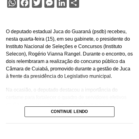
WhatsApp
Facebook
Twitter
Messenger
LinkedIn
Share
O deputado estadual Juca do Guaraná (psdb) recebeu,
nesta quarta-feira (15), em seu gabinete, o presidente do
Instituto Nacional de Seleções e Concursos (Instituto
Selecon), Rogério Vianna Rangel. Durante o encontro, os
dois relembraram a realização do concurso público da
Câmara de Cuiabá, promovido durante a gestão de Juca
à frente da presidência do Legislativo municipal.
Na ocasião, o deputado destacou a importância do
certame para fortalecer o quadro de servidores efetivos
da Casa de Leis e ressaltou o legado deixado pela
CONTINUE LENDO
iniciativa.
“Nós deixamos uma marca de ter feito esse concurso
para atender a população cuiabana e a Câmara de