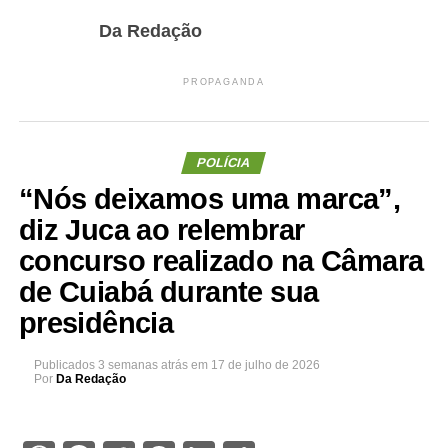
Da Redação
PROPAGANDA
POLÍCIA
“Nós deixamos uma marca”,
diz Juca ao relembrar
concurso realizado na Câmara
de Cuiabá durante sua
presidência
Publicados
3 semanas atrás
em
17 de julho de 2026
Por
Da Redação