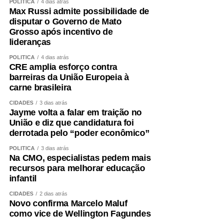
POLÍTICA
4 dias atrás
Max Russi admite possibilidade de
disputar o Governo de Mato
Grosso após incentivo de
lideranças
POLÍTICA
4 dias atrás
CRE amplia esforço contra
barreiras da União Europeia à
carne brasileira
CIDADES
3 dias atrás
Jayme volta a falar em traição no
União e diz que candidatura foi
derrotada pelo “poder econômico”
POLÍTICA
3 dias atrás
Na CMO, especialistas pedem mais
recursos para melhorar educação
infantil
CIDADES
2 dias atrás
Novo confirma Marcelo Maluf
como vice de Wellington Fagundes