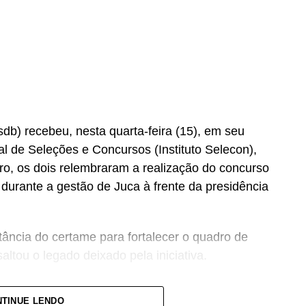
b) recebeu, nesta quarta-feira (15), em seu
nal de Seleções e Concursos (Instituto Selecon),
ro, os dois relembraram a realização do concurso
urante a gestão de Juca à frente da presidência
ância do certame para fortalecer o quadro de
altou o legado deixado pela iniciativa.
se concurso para atender a população cuiabana e
TINUE LENDO