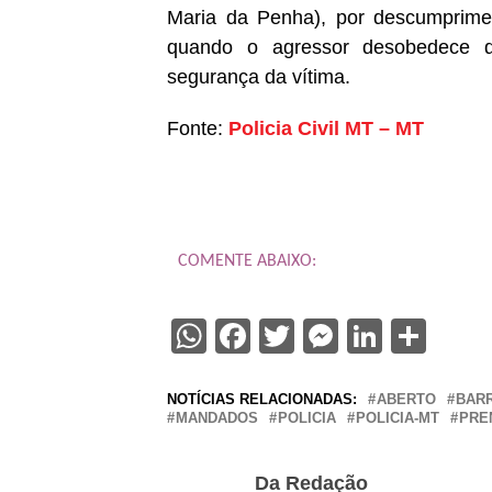
Maria da Penha), por descumprimen
quando o agressor desobedece de
segurança da vítima.
Fonte:
Policia Civil MT – MT
COMENTE ABAIXO:
WhatsApp
Facebook
Twitter
Messenge
Linked
Sha
NOTÍCIAS RELACIONADAS:
ABERTO
BAR
MANDADOS
POLICIA
POLICIA-MT
PRE
Da Redação