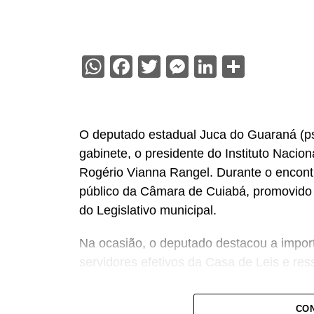
WhatsApp
Facebook
Twitter
Messenger
LinkedIn
Share
O deputado estadual Juca do Guaraná (psd
gabinete, o presidente do Instituto Nacio
Rogério Vianna Rangel. Durante o encont
público da Câmara de Cuiabá, promovido d
do Legislativo municipal.
Na ocasião, o deputado destacou a import
servidores efetivos da Casa de Leis e ress
“Nós deixamos uma marca de ter feito es
CON