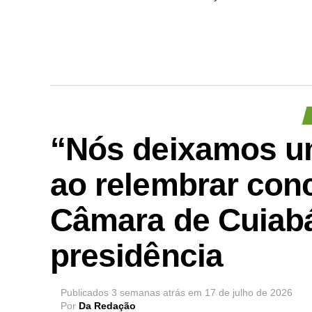
“Nós deixamos um
ao relembrar conc
Câmara de Cuiabá
presidência
Publicados
3 semanas atrás
em
17 de julho de 2026
Por
Da Redação