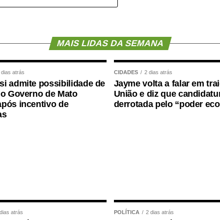
mato-grossenses, o parlamento mais antigo do
ovimento de vagas e formação de cadastro de
MAIS LIDAS DA SEMANA
perior, contemplando funções como técnico
r interno e contador.
 dias atrás
CIDADES
2 dias atrás
i admite possibilidade de
Jayme volta a falar em tra
gradeceu a confiança depositada no Instituto
 o Governo de Mato
União e diz que candidatur
sso foi conduzido.
pós incentivo de
derrotada pelo “poder ec
as
ço ao deputado porque, de fato, fizemos um
e que o Juca nos deu para realizarmos esse
, acima de tudo, com muita transparência”,
ortância da valorização do serviço público por meio
dade, transparência e igualdade de oportunidades
dias atrás
POLÍTICA
2 dias atrás