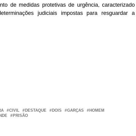
to de medidas protetivas de urgência, caracterizado
terminações judiciais impostas para resguardar a
r
In
re
RA
CIVIL
DESTAQUE
DOIS
GARÇAS
HOMEM
NDE
PRISÃO