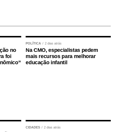
POLÍTICA
2 dias atrás
ição no
Na CMO, especialistas pedem
a foi
mais recursos para melhorar
onômico”
educação infantil
CIDADES
2 dias atrás