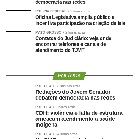
democracia nas redes
Durante a visita, Rogério Vianna Rangel agradeceu a
POLÍCIA FEDERAL
2 horas atrás
confiança depositada no Instituto Selecon e destacou a
Oficina Legislativa amplia público e
forma como o processo foi conduzido.
incentiva participação na criação de leis
MATO GROSSO
2 horas atrás
“Eu, em nome do Selecon, também agradeço ao
Contatos do Judiciário: veja onde
deputado porque, de fato, fizemos um concurso histórico,
encontrar telefones e canais de
atendimento do TJMT
graças à oportunidade que o Juca nos deu para
realizarmos esse concurso com qualidade e segurança,
mas, acima de tudo, com muita transparência”, declarou o
presidente da instituição.
POLÍTICA
Ao final do encontro, Juca reforçou a importância da
POLÍTICA
58 minutos atrás
Redações do Jovem Senador
valorização do serviço público por meio de concursos
debatem democracia nas redes
realizados com responsabilidade, transparência e
POLÍTICA
3 horas atrás
igualdade de oportunidades para todos os candidatos.
CDH: violência e falta de estrutura
ameaçam atendimento à saúde
indígena
POLÍTICA
24 horas atrás