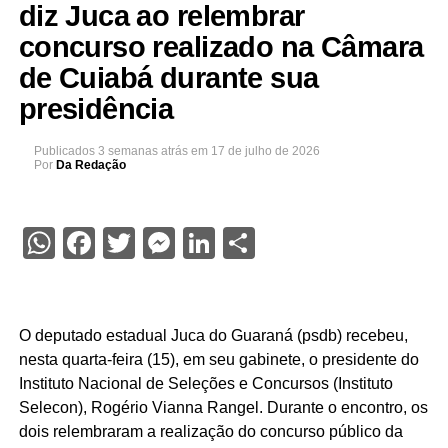
diz Juca ao relembrar
concurso realizado na Câmara
de Cuiabá durante sua
presidência
Publicados
3 semanas atrás
em
17 de julho de 2026
Por
Da Redação
WhatsApp
Facebook
Twitter
Messenger
LinkedIn
Share
O deputado estadual Juca do Guaraná (psdb) recebeu,
nesta quarta-feira (15), em seu gabinete, o presidente do
Instituto Nacional de Seleções e Concursos (Instituto
Selecon), Rogério Vianna Rangel. Durante o encontro, os
dois relembraram a realização do concurso público da