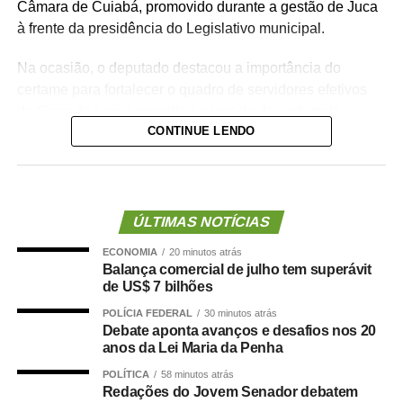
Câmara de Cuiabá, promovido durante a gestão de Juca
à frente da presidência do Legislativo municipal.
Na ocasião, o deputado destacou a importância do
certame para fortalecer o quadro de servidores efetivos
da Casa de Leis e ressaltou o legado deixado pela
CONTINUE LENDO
iniciativa.
“Nós deixamos uma marca de ter feito esse concurso
para atender a população cuiabana e a Câmara de
Cuiabá, que é de todos nós mato-grossenses, o
ÚLTIMAS NOTÍCIAS
parlamento mais antigo do Centro-Oeste brasileiro”,
ECONOMIA
20 minutos atrás
afirmou Juca.
Balança comercial de julho tem superávit
de US$ 7 bilhões
O concurso público foi realizado para provimento de
POLÍCIA FEDERAL
30 minutos atrás
vagas e formação de cadastro de reserva para cargos de
Debate aponta avanços e desafios nos 20
níveis médio e superior, contemplando funções como
anos da Lei Maria da Penha
técnico legislativo, analista legislativo, controlador interno
POLÍTICA
58 minutos atrás
e contador.
Redações do Jovem Senador debatem