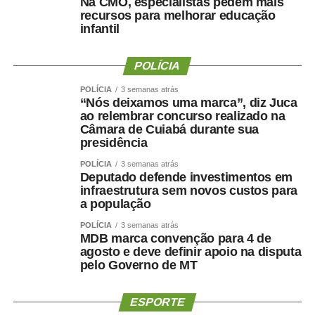
Na CMO, especialistas pedem mais
COMENTE ABAIXO:
recursos para melhorar educação
infantil
WhatsApp
Facebook
Twitter
Messenger
LinkedIn
Share
POLÍCIA
POLÍCIA
3 semanas atrás
“Nós deixamos uma marca”, diz Juca
ao relembrar concurso realizado na
Câmara de Cuiabá durante sua
presidência
POLÍCIA
3 semanas atrás
Deputado defende investimentos em
infraestrutura sem novos custos para
a população
POLÍCIA
3 semanas atrás
MDB marca convenção para 4 de
agosto e deve definir apoio na disputa
pelo Governo de MT
ESPORTE