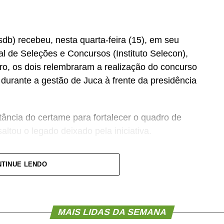
b) recebeu, nesta quarta-feira (15), em seu
nal de Seleções e Concursos (Instituto Selecon),
ro, os dois relembraram a realização do concurso
urante a gestão de Juca à frente da presidência
ância do certame para fortalecer o quadro de
altou o legado deixado pela iniciativa.
se concurso para atender a população cuiabana e
TINUE LENDO
mato-grossenses, o parlamento mais antigo do
ovimento de vagas e formação de cadastro de
MAIS LIDAS DA SEMANA
perior, contemplando funções como técnico