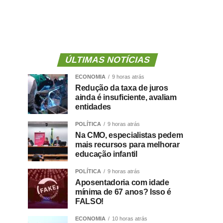
ÚLTIMAS NOTÍCIAS
ECONOMIA
9 horas atrás
Redução da taxa de juros
ainda é insuficiente, avaliam
entidades
POLÍTICA
9 horas atrás
Na CMO, especialistas pedem
mais recursos para melhorar
educação infantil
POLÍTICA
9 horas atrás
Aposentadoria com idade
mínima de 67 anos? Isso é
FALSO!
ECONOMIA
10 horas atrás