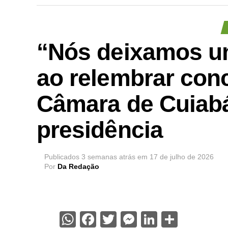
“Nós deixamos um
ao relembrar conc
Câmara de Cuiabá
presidência
Publicados
3 semanas atrás
em
17 de julho de 2026
Por
Da Redação
WhatsApp
Facebook
Twitter
Messenger
LinkedIn
Share