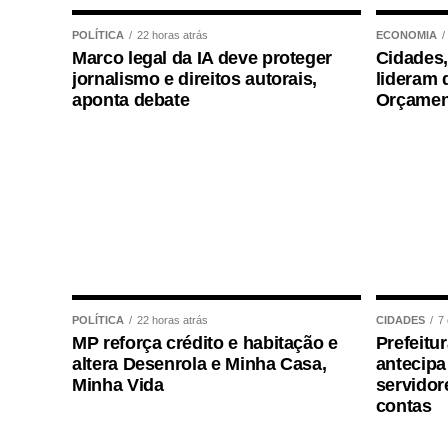
legislativo, analista legislativo, controlado
POLÍTICA
22 horas atrás
ECONOMIA
Marco legal da IA deve proteger
Cidades,
Durante a visita, Rogério Vianna Rangel a
jornalismo e direitos autorais,
lideram 
Selecon e destacou a forma como o proce
aponta debate
Orçamen
“Eu, em nome do Selecon, também agrade
concurso histórico, graças à oportunidad
concurso com qualidade e segurança, mas
declarou o presidente da instituição.
Ao final do encontro, Juca reforçou a imp
de concursos realizados com responsabili
para todos os candidatos.
POLÍTICA
22 horas atrás
CIDADES
7 
MP reforça crédito e habitação e
Prefeitu
altera Desenrola e Minha Casa,
antecip
Minha Vida
servidor
contas
COMENTE ABAIXO: