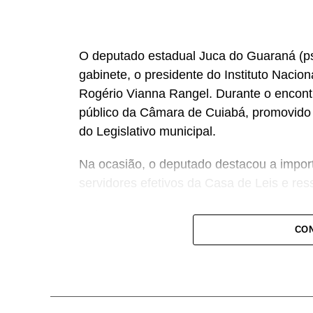
O deputado estadual Juca do Guaraná (psd
gabinete, o presidente do Instituto Nacio
Rogério Vianna Rangel. Durante o encont
público da Câmara de Cuiabá, promovido d
do Legislativo municipal.
Na ocasião, o deputado destacou a import
servidores efetivos da Casa de Leis e ress
“Nós deixamos uma marca de ter feito es
CON
a Câmara de Cuiabá, que é de todos nós 
Centro-Oeste brasileiro”, afirmou Juca.
O concurso público foi realizado para pr
reserva para cargos de níveis médio e su