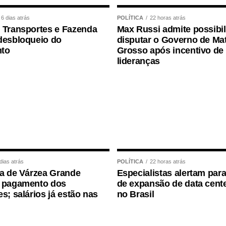
r interno e contador.
6 dias atrás
POLÍTICA
22 horas atrás
 Transportes e Fazenda
Max Russi admite possibi
gradeceu a confiança depositada no Instituto
desbloqueio do
disputar o Governo de Ma
sso foi conduzido.
to
Grosso após incentivo de
lideranças
ço ao deputado porque, de fato, fizemos um
e que o Juca nos deu para realizarmos esse
, acima de tudo, com muita transparência”,
ortância da valorização do serviço público por meio
dade, transparência e igualdade de oportunidades
dias atrás
POLÍTICA
22 horas atrás
ra de Várzea Grande
Especialistas alertam para
a pagamento dos
de expansão de data cente
es; salários já estão nas
no Brasil