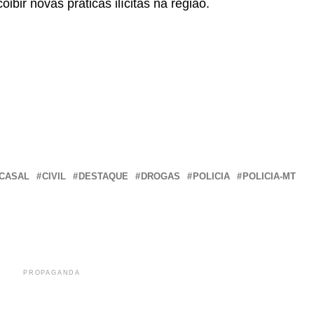
bir novas práticas ilícitas na região.
r
In
re
CASAL
CIVIL
DESTAQUE
DROGAS
POLICIA
POLICIA-MT
PROPAGANDA