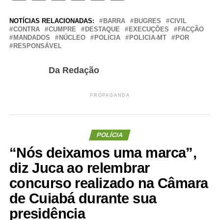
NOTÍCIAS RELACIONADAS:
BARRA
BUGRES
CIVIL
CONTRA
CUMPRE
DESTAQUE
EXECUÇÕES
FACÇÃO
MANDADOS
NÚCLEO
POLICIA
POLICIA-MT
POR
RESPONSÁVEL
Da Redação
PROPAGANDA
POLÍCIA
“Nós deixamos uma marca”,
diz Juca ao relembrar
concurso realizado na Câmara
de Cuiabá durante sua
presidência