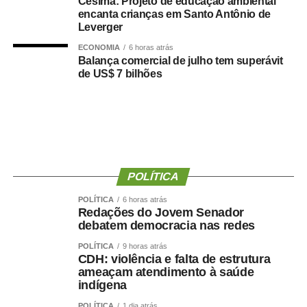
Cesima: Projeto de educação ambiental
deputado porque, de fato, fizemos um concurso histórico,
encanta crianças em Santo Antônio de
Leverger
graças à oportunidade que o Juca nos deu para
realizarmos esse concurso com qualidade e segurança,
ECONOMIA
6 horas atrás
Balança comercial de julho tem superávit
mas, acima de tudo, com muita transparência”, declarou o
de US$ 7 bilhões
presidente da instituição.
Ao final do encontro, Juca reforçou a importância da
valorização do serviço público por meio de concursos
realizados com responsabilidade, transparência e
igualdade de oportunidades para todos os candidatos.
POLÍTICA
POLÍTICA
6 horas atrás
Redações do Jovem Senador
debatem democracia nas redes
COMENTE ABAIXO:
POLÍTICA
9 horas atrás
CDH: violência e falta de estrutura
ameaçam atendimento à saúde
WhatsApp
Facebook
Twitter
Messenger
LinkedIn
Share
indígena
POLÍTICA
1 dia atrás