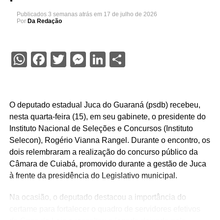
Publicados
3 semanas atrás
em
17 de julho de 2026
Por
Da Redação
WhatsApp
Facebook
Twitter
Messenger
LinkedIn
Share
O deputado estadual Juca do Guaraná (psdb) recebeu,
nesta quarta-feira (15), em seu gabinete, o presidente do
Instituto Nacional de Seleções e Concursos (Instituto
Selecon), Rogério Vianna Rangel. Durante o encontro, os
dois relembraram a realização do concurso público da
Câmara de Cuiabá, promovido durante a gestão de Juca
à frente da presidência do Legislativo municipal.
Na ocasião, o deputado destacou a importância do
certame para fortalecer o quadro de servidores efetivos