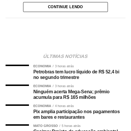
da Casa de Leis e ressaltou o legado deixado pela
CONTINUE LENDO
iniciativa.
“Nós deixamos uma marca de ter feito esse concurso
para atender a população cuiabana e a Câmara de
Cuiabá, que é de todos nós mato-grossenses, o
parlamento mais antigo do Centro-Oeste brasileiro”,
afirmou Juca.
ÚLTIMAS NOTÍCIAS
O concurso público foi realizado para provimento de
ECONOMIA
3 horas atrás
vagas e formação de cadastro de reserva para cargos de
Petrobras tem lucro líquido de R$ 52,4 bi
níveis médio e superior, contemplando funções como
no segundo trimestre
técnico legislativo, analista legislativo, controlador interno
ECONOMIA
3 horas atrás
e contador.
Ninguém acerta Mega-Sena; prêmio
acumula para R$ 165 milhões
Durante a visita, Rogério Vianna Rangel agradeceu a
ECONOMIA
4 horas atrás
confiança depositada no Instituto Selecon e destacou a
Pix amplia participação nos pagamentos
forma como o processo foi conduzido.
em bares e restaurantes
MATO GROSSO
5 horas atrás
“Eu, em nome do Selecon, também agradeço ao