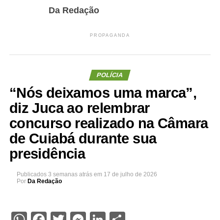
Da Redação
PROPAGANDA
POLÍCIA
“Nós deixamos uma marca”,
diz Juca ao relembrar
concurso realizado na Câmara
de Cuiabá durante sua
presidência
Publicados
3 semanas atrás
em
17 de julho de 2026
Por
Da Redação
WhatsApp
Facebook
Twitter
Messenger
LinkedIn
Share