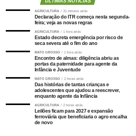
ÚLTIMAS NOTÍCIAS
parlamento mais antigo do Centro-Oeste brasileiro”,
AGRICULTURA
31 minutos atrás
afirmou Juca.
Declaração do ITR começa nesta segunda-
feira; veja as novas regras
O concurso público foi realizado para provimento de
AGRICULTURA
1 hora atrás
vagas e formação de cadastro de reserva para cargos de
Estado decreta emergência por risco de
níveis médio e superior, contemplando funções como
seca severa até o fim do ano
técnico legislativo, analista legislativo, controlador interno
MATO GROSSO
1 hora atrás
e contador.
Encontro de almas: diligência abriu as
portas da paternidade para agente da
Durante a visita, Rogério Vianna Rangel agradeceu a
Infância e Juventude
confiança depositada no Instituto Selecon e destacou a
MATO GROSSO
2 horas atrás
forma como o processo foi conduzido.
Das histórias de tantas crianças e
adolescentes que ajudou a reescrever,
enquanto agente da Infância
“Eu, em nome do Selecon, também agradeço ao
deputado porque, de fato, fizemos um concurso histórico,
AGRICULTURA
2 horas atrás
Leilões ficam para 2027 e expansão
graças à oportunidade que o Juca nos deu para
ferroviária que beneficiaria o agro encalha
realizarmos esse concurso com qualidade e segurança,
de novo
mas, acima de tudo, com muita transparência”, declarou o
presidente da instituição.