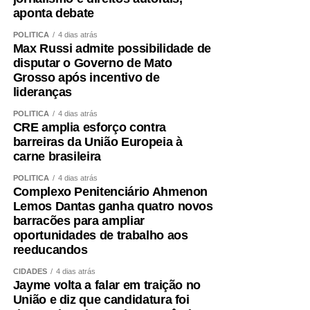
aponta debate
POLÍTICA
4 dias atrás
Max Russi admite possibilidade de
disputar o Governo de Mato
Grosso após incentivo de
lideranças
POLÍTICA
4 dias atrás
CRE amplia esforço contra
barreiras da União Europeia à
carne brasileira
POLÍTICA
4 dias atrás
Complexo Penitenciário Ahmenon
Lemos Dantas ganha quatro novos
barracões para ampliar
oportunidades de trabalho aos
reeducandos
CIDADES
4 dias atrás
Jayme volta a falar em traição no
União e diz que candidatura foi