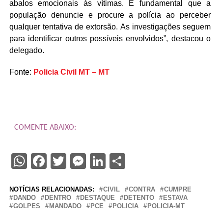
abalos emocionais às vítimas. É fundamental que a
população denuncie e procure a polícia ao perceber
qualquer tentativa de extorsão. As investigações seguem
para identificar outros possíveis envolvidos”, destacou o
delegado.
Fonte:
Policia Civil MT – MT
COMENTE ABAIXO:
WhatsApp
Facebook
Twitter
Messenger
LinkedIn
Share
NOTÍCIAS RELACIONADAS:
CIVIL
CONTRA
CUMPRE
DANDO
DENTRO
DESTAQUE
DETENTO
ESTAVA
GOLPES
MANDADO
PCE
POLICIA
POLICIA-MT