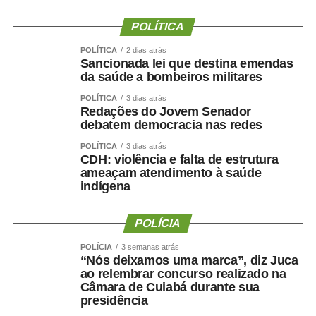
Ao final do encontro, Juca reforçou a importância da
POLÍTICA
valorização do serviço público por meio de concursos
POLÍTICA
2 dias atrás
realizados com responsabilidade, transparência e
Sancionada lei que destina emendas
igualdade de oportunidades para todos os candidatos.
da saúde a bombeiros militares
POLÍTICA
3 dias atrás
Redações do Jovem Senador
debatem democracia nas redes
POLÍTICA
3 dias atrás
COMENTE ABAIXO:
CDH: violência e falta de estrutura
ameaçam atendimento à saúde
indígena
WhatsApp
Facebook
Twitter
Messenger
LinkedIn
Share
POLÍCIA
POLÍCIA
3 semanas atrás
“Nós deixamos uma marca”, diz Juca
ao relembrar concurso realizado na
Câmara de Cuiabá durante sua
presidência