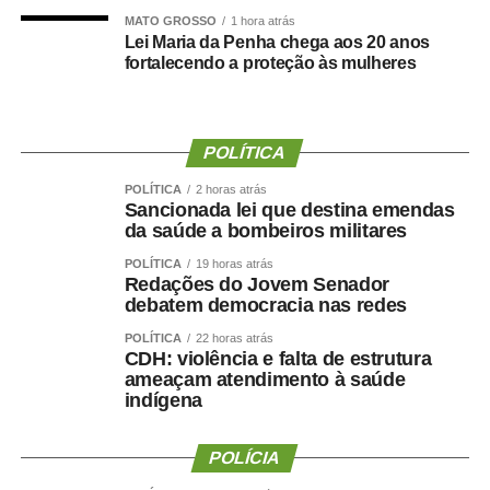
graças à oportunidade que o Juca nos deu para
MATO GROSSO
1 hora atrás
Lei Maria da Penha chega aos 20 anos
realizarmos esse concurso com qualidade e segurança,
fortalecendo a proteção às mulheres
mas, acima de tudo, com muita transparência”, declarou o
presidente da instituição.
Ao final do encontro, Juca reforçou a importância da
POLÍTICA
valorização do serviço público por meio de concursos
POLÍTICA
2 horas atrás
realizados com responsabilidade, transparência e
Sancionada lei que destina emendas
igualdade de oportunidades para todos os candidatos.
da saúde a bombeiros militares
POLÍTICA
19 horas atrás
Redações do Jovem Senador
debatem democracia nas redes
POLÍTICA
22 horas atrás
COMENTE ABAIXO:
CDH: violência e falta de estrutura
ameaçam atendimento à saúde
indígena
WhatsApp
Facebook
Twitter
Messenger
LinkedIn
Share
POLÍCIA