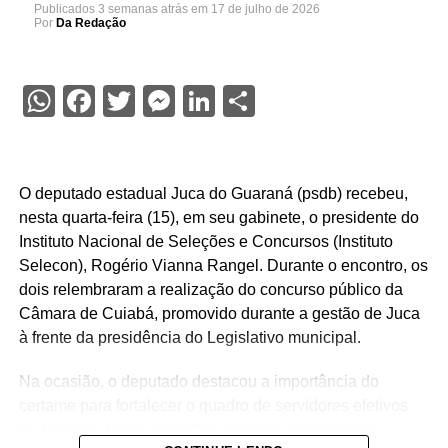
Publicados
3 semanas atrás
em
17 de julho de 2026
Por
Da Redação
WhatsApp
Facebook
Twitter
Messenger
LinkedIn
Share
O deputado estadual Juca do Guaraná (psdb) recebeu,
nesta quarta-feira (15), em seu gabinete, o presidente do
Instituto Nacional de Seleções e Concursos (Instituto
Selecon), Rogério Vianna Rangel. Durante o encontro, os
dois relembraram a realização do concurso público da
Câmara de Cuiabá, promovido durante a gestão de Juca
à frente da presidência do Legislativo municipal.
Na ocasião, o deputado destacou a importância do
certame para fortalecer o quadro de servidores efetivos
da Casa de Leis e ressaltou o legado deixado pela