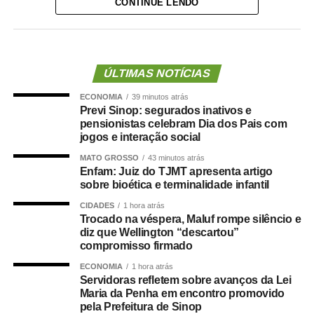
CONTINUE LENDO
iniciativa.
“Nós deixamos uma marca de ter feito esse concurso
para atender a população cuiabana e a Câmara de
Cuiabá, que é de todos nós mato-grossenses, o
ÚLTIMAS NOTÍCIAS
parlamento mais antigo do Centro-Oeste brasileiro”,
ECONOMIA
39 minutos atrás
afirmou Juca.
Previ Sinop: segurados inativos e
pensionistas celebram Dia dos Pais com
O concurso público foi realizado para provimento de
jogos e interação social
vagas e formação de cadastro de reserva para cargos de
MATO GROSSO
43 minutos atrás
níveis médio e superior, contemplando funções como
Enfam: Juiz do TJMT apresenta artigo
técnico legislativo, analista legislativo, controlador interno
sobre bioética e terminalidade infantil
e contador.
CIDADES
1 hora atrás
Trocado na véspera, Maluf rompe silêncio e
Durante a visita, Rogério Vianna Rangel agradeceu a
diz que Wellington “descartou”
compromisso firmado
confiança depositada no Instituto Selecon e destacou a
forma como o processo foi conduzido.
ECONOMIA
1 hora atrás
Servidoras refletem sobre avanços da Lei
Maria da Penha em encontro promovido
“Eu, em nome do Selecon, também agradeço ao
pela Prefeitura de Sinop
deputado porque, de fato, fizemos um concurso histórico,