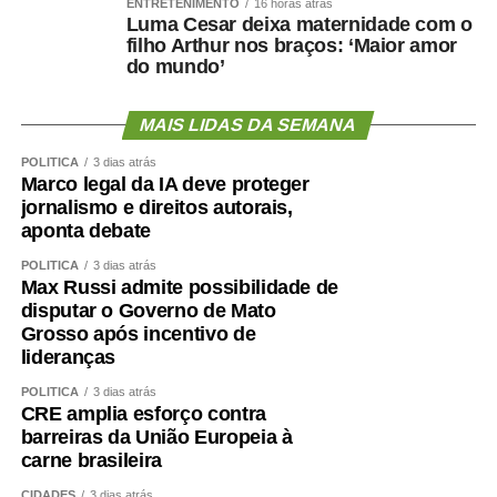
ENTRETENIMENTO
16 horas atrás
Luma Cesar deixa maternidade com o
filho Arthur nos braços: ‘Maior amor
do mundo’
MAIS LIDAS DA SEMANA
POLÍTICA
3 dias atrás
Marco legal da IA deve proteger
jornalismo e direitos autorais,
aponta debate
POLÍTICA
3 dias atrás
Max Russi admite possibilidade de
disputar o Governo de Mato
Grosso após incentivo de
lideranças
POLÍTICA
3 dias atrás
CRE amplia esforço contra
barreiras da União Europeia à
carne brasileira
CIDADES
3 dias atrás