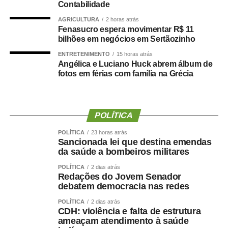
Durante a visita, Rogério Vianna Rangel agradeceu a
Contabilidade
confiança depositada no Instituto Selecon e destacou a
AGRICULTURA
2 horas atrás
forma como o processo foi conduzido.
Fenasucro espera movimentar R$ 11
bilhões em negócios em Sertãozinho
“Eu, em nome do Selecon, também agradeço ao
ENTRETENIMENTO
15 horas atrás
deputado porque, de fato, fizemos um concurso histórico,
Angélica e Luciano Huck abrem álbum de
fotos em férias com família na Grécia
graças à oportunidade que o Juca nos deu para
realizarmos esse concurso com qualidade e segurança,
mas, acima de tudo, com muita transparência”, declarou o
presidente da instituição.
POLÍTICA
Ao final do encontro, Juca reforçou a importância da
POLÍTICA
23 horas atrás
Sancionada lei que destina emendas
valorização do serviço público por meio de concursos
da saúde a bombeiros militares
realizados com responsabilidade, transparência e
POLÍTICA
2 dias atrás
igualdade de oportunidades para todos os candidatos.
Redações do Jovem Senador
debatem democracia nas redes
POLÍTICA
2 dias atrás
CDH: violência e falta de estrutura
ameaçam atendimento à saúde
COMENTE ABAIXO: