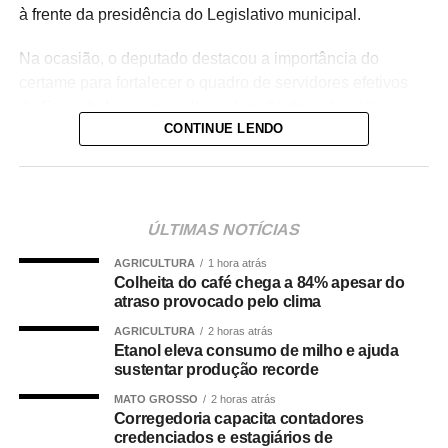
à frente da presidência do Legislativo municipal.
Na ocasião, o deputado destacou a importância do
certame para fortalecer o quadro de servidores efetivos
da Casa de Leis e ressaltou o legado deixado pela
CONTINUE LENDO
iniciativa.
“Nós deixamos uma marca de ter feito esse concurso
para atender a população cuiabana e a Câmara de
Cuiabá, que é de todos nós mato-grossenses, o
ÚLTIMAS NOTÍCIAS
parlamento mais antigo do Centro-Oeste brasileiro”,
AGRICULTURA
1 hora atrás
afirmou Juca.
Colheita do café chega a 84% apesar do
atraso provocado pelo clima
O concurso público foi realizado para provimento de
AGRICULTURA
2 horas atrás
vagas e formação de cadastro de reserva para cargos de
Etanol eleva consumo de milho e ajuda
níveis médio e superior, contemplando funções como
sustentar produção recorde
técnico legislativo, analista legislativo, controlador interno
MATO GROSSO
2 horas atrás
e contador.
Corregedoria capacita contadores
credenciados e estagiários de