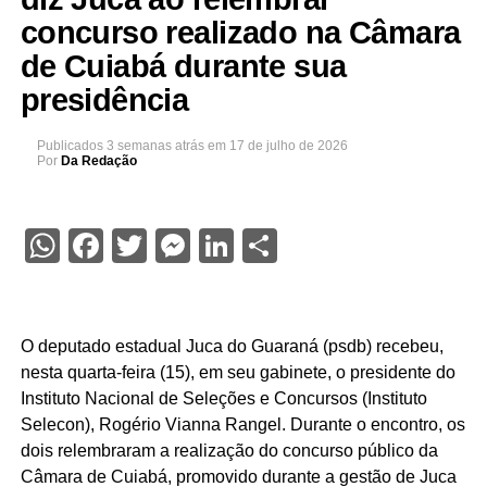
concurso realizado na Câmara
de Cuiabá durante sua
presidência
Publicados
3 semanas atrás
em
17 de julho de 2026
Por
Da Redação
WhatsApp
Facebook
Twitter
Messenger
LinkedIn
Share
O deputado estadual Juca do Guaraná (psdb) recebeu,
nesta quarta-feira (15), em seu gabinete, o presidente do
Instituto Nacional de Seleções e Concursos (Instituto
Selecon), Rogério Vianna Rangel. Durante o encontro, os
dois relembraram a realização do concurso público da
Câmara de Cuiabá, promovido durante a gestão de Juca