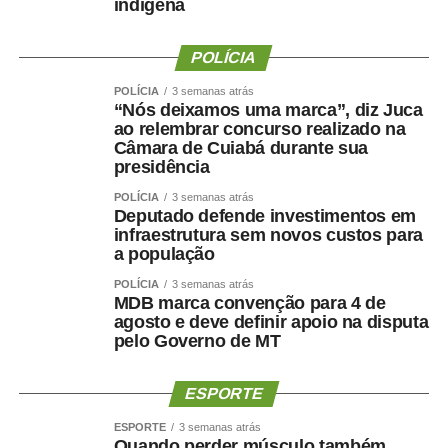
indígena
WhatsApp
Facebook
Twitter
Messenger
POLÍCIA
LinkedIn
Share
POLÍCIA
3 semanas atrás
“Nós deixamos uma marca”, diz Juca
ao relembrar concurso realizado na
Câmara de Cuiabá durante sua
presidência
POLÍCIA
3 semanas atrás
Deputado defende investimentos em
infraestrutura sem novos custos para
a população
POLÍCIA
3 semanas atrás
MDB marca convenção para 4 de
agosto e deve definir apoio na disputa
pelo Governo de MT
ESPORTE
ESPORTE
3 semanas atrás
Quando perder músculo também