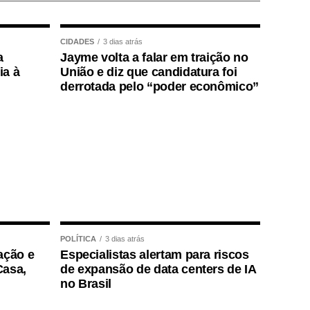
CIDADES
3 dias atrás
a
Jayme volta a falar em traição no
ia à
União e diz que candidatura foi
derrotada pelo “poder econômico”
POLÍTICA
3 dias atrás
ação e
Especialistas alertam para riscos
Casa,
de expansão de data centers de IA
no Brasil