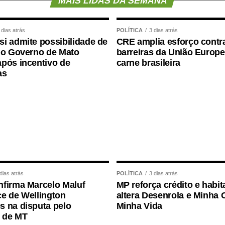
MAIS LIDAS DA SEMANA
 dias atrás
POLÍTICA
3 dias atrás
i admite possibilidade de
CRE amplia esforço contr
 o Governo de Mato
barreiras da União Europe
pós incentivo de
carne brasileira
as
dias atrás
POLÍTICA
3 dias atrás
firma Marcelo Maluf
MP reforça crédito e habit
e de Wellington
altera Desenrola e Minha 
 na disputa pelo
Minha Vida
 de MT