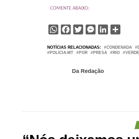
COMENTE ABAIXO:
WhatsApp
Facebook
Twitter
Messenge
Linked
Sha
NOTÍCIAS RELACIONADAS:
CONDENADA
POLICIA-MT
POR
PRESA
RIO
VERD
Da Redação