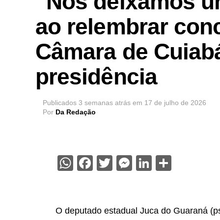
“Nós deixamos um
ao relembrar conc
Câmara de Cuiabá
presidência
Publicados
3 semanas atrás
em
17 de julho de 2026
Por
Da Redação
WhatsApp
Facebook
Twitter
Messenger
LinkedIn
Share
O deputado estadual Juca do Guaraná (psd