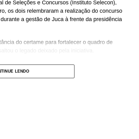
nal de Seleções e Concursos (Instituto Selecon),
ro, os dois relembraram a realização do concurso
urante a gestão de Juca à frente da presidência
ância do certame para fortalecer o quadro de
altou o legado deixado pela iniciativa.
se concurso para atender a população cuiabana e
TINUE LENDO
mato-grossenses, o parlamento mais antigo do
ovimento de vagas e formação de cadastro de
perior, contemplando funções como técnico
r interno e contador.
gradeceu a confiança depositada no Instituto
sso foi conduzido.