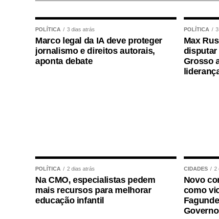
POLÍTICA
3 dias atrás
POLÍTICA
3
Marco legal da IA deve proteger
Max Russ
jornalismo e direitos autorais,
disputar
aponta debate
Grosso a
lideranç
POLÍTICA
2 dias atrás
CIDADES
2 
Na CMO, especialistas pedem
Novo con
mais recursos para melhorar
como vic
educação infantil
Fagundes
Governo