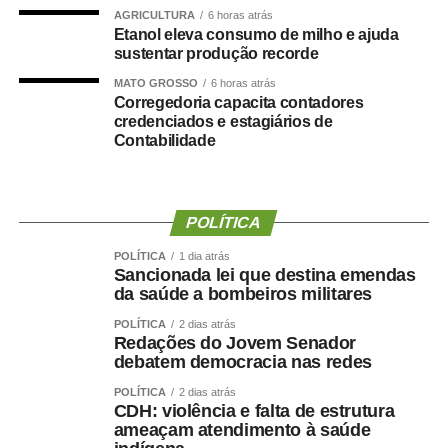
Durante a visita, Rogério Vianna Rangel agradeceu a
AGRICULTURA
6 horas atrás
confiança depositada no Instituto Selecon e destacou a
Etanol eleva consumo de milho e ajuda
forma como o processo foi conduzido.
sustentar produção recorde
MATO GROSSO
6 horas atrás
“Eu, em nome do Selecon, também agradeço ao
Corregedoria capacita contadores
deputado porque, de fato, fizemos um concurso histórico,
credenciados e estagiários de
Contabilidade
graças à oportunidade que o Juca nos deu para
realizarmos esse concurso com qualidade e segurança,
mas, acima de tudo, com muita transparência”, declarou o
presidente da instituição.
POLÍTICA
Ao final do encontro, Juca reforçou a importância da
POLÍTICA
1 dia atrás
Sancionada lei que destina emendas
valorização do serviço público por meio de concursos
da saúde a bombeiros militares
realizados com responsabilidade, transparência e
POLÍTICA
2 dias atrás
igualdade de oportunidades para todos os candidatos.
Redações do Jovem Senador
debatem democracia nas redes
POLÍTICA
2 dias atrás
CDH: violência e falta de estrutura
ameaçam atendimento à saúde
COMENTE ABAIXO: