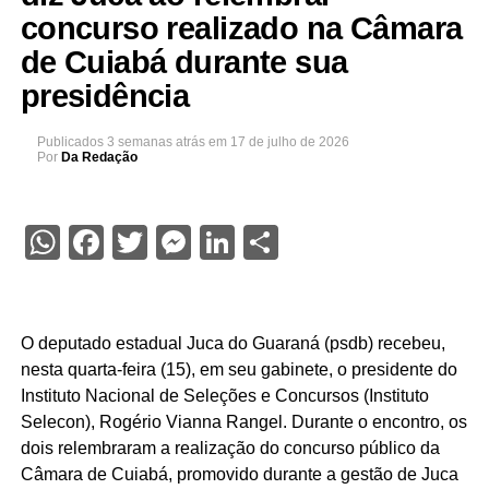
concurso realizado na Câmara
de Cuiabá durante sua
presidência
Publicados
3 semanas atrás
em
17 de julho de 2026
Por
Da Redação
WhatsApp
Facebook
Twitter
Messenger
LinkedIn
Share
O deputado estadual Juca do Guaraná (psdb) recebeu,
nesta quarta-feira (15), em seu gabinete, o presidente do
Instituto Nacional de Seleções e Concursos (Instituto
Selecon), Rogério Vianna Rangel. Durante o encontro, os
dois relembraram a realização do concurso público da
Câmara de Cuiabá, promovido durante a gestão de Juca