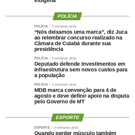
indígena
WhatsApp
Facebook
Twitter
Messenger
POLÍCIA
LinkedIn
Share
POLÍCIA
3 semanas atrás
“Nós deixamos uma marca”, diz Juca
ao relembrar concurso realizado na
Câmara de Cuiabá durante sua
presidência
POLÍCIA
3 semanas atrás
Deputado defende investimentos em
infraestrutura sem novos custos para
a população
POLÍCIA
3 semanas atrás
MDB marca convenção para 4 de
agosto e deve definir apoio na disputa
pelo Governo de MT
ESPORTE
ESPORTE
3 semanas atrás
Quando perder músculo também