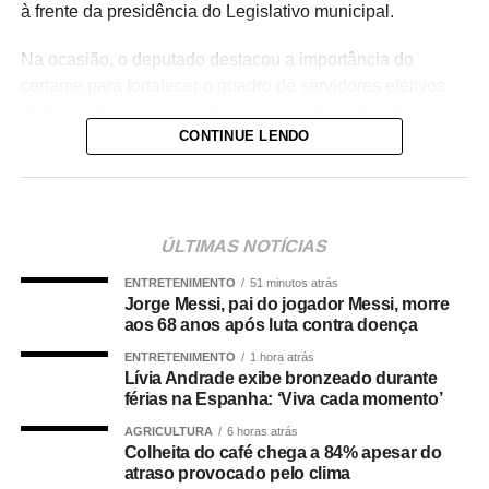
à frente da presidência do Legislativo municipal.
Na ocasião, o deputado destacou a importância do
certame para fortalecer o quadro de servidores efetivos
da Casa de Leis e ressaltou o legado deixado pela
CONTINUE LENDO
iniciativa.
“Nós deixamos uma marca de ter feito esse concurso
para atender a população cuiabana e a Câmara de
Cuiabá, que é de todos nós mato-grossenses, o
ÚLTIMAS NOTÍCIAS
parlamento mais antigo do Centro-Oeste brasileiro”,
ENTRETENIMENTO
51 minutos atrás
afirmou Juca.
Jorge Messi, pai do jogador Messi, morre
aos 68 anos após luta contra doença
O concurso público foi realizado para provimento de
ENTRETENIMENTO
1 hora atrás
vagas e formação de cadastro de reserva para cargos de
Lívia Andrade exibe bronzeado durante
níveis médio e superior, contemplando funções como
férias na Espanha: ‘Viva cada momento’
técnico legislativo, analista legislativo, controlador interno
AGRICULTURA
6 horas atrás
e contador.
Colheita do café chega a 84% apesar do
atraso provocado pelo clima