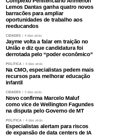
Complexo Penitenciário Ahmenon
Lemos Dantas ganha quatro novos
barracões para ampliar
oportunidades de trabalho aos
reeducandos
CIDADES
4 dias atrás
Jayme volta a falar em traição no
União e diz que candidatura foi
derrotada pelo “poder econômico”
POLÍTICA
4 dias atrás
Na CMO, especialistas pedem mais
recursos para melhorar educação
infantil
CIDADES
3 dias atrás
Novo confirma Marcelo Maluf
como vice de Wellington Fagundes
na disputa pelo Governo de MT
POLÍTICA
4 dias atrás
Especialistas alertam para riscos
de expansão de data centers de IA