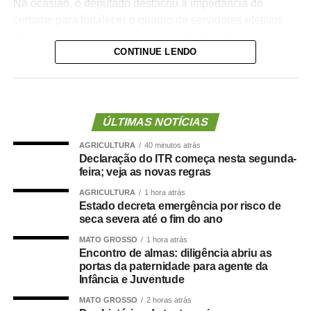
Na ocasião, o deputado destacou a importância do
certame para fortalecer o quadro de servidores efetivos
da Casa de Leis e ressaltou o legado deixado pela
CONTINUE LENDO
iniciativa.
“Nós deixamos uma marca de ter feito esse concurso
para atender a população cuiabana e a Câmara de
Cuiabá, que é de todos nós mato-grossenses, o
ÚLTIMAS NOTÍCIAS
parlamento mais antigo do Centro-Oeste brasileiro”,
AGRICULTURA
40 minutos atrás
afirmou Juca.
Declaração do ITR começa nesta segunda-
feira; veja as novas regras
O concurso público foi realizado para provimento de
AGRICULTURA
1 hora atrás
vagas e formação de cadastro de reserva para cargos de
Estado decreta emergência por risco de
níveis médio e superior, contemplando funções como
seca severa até o fim do ano
técnico legislativo, analista legislativo, controlador interno
MATO GROSSO
1 hora atrás
e contador.
Encontro de almas: diligência abriu as
portas da paternidade para agente da
Durante a visita, Rogério Vianna Rangel agradeceu a
Infância e Juventude
confiança depositada no Instituto Selecon e destacou a
MATO GROSSO
2 horas atrás