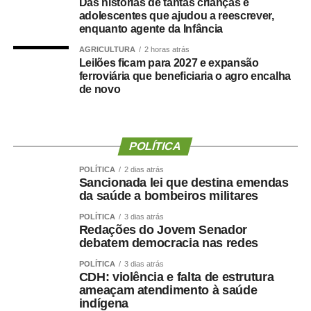
forma como o processo foi conduzido.
Das histórias de tantas crianças e
adolescentes que ajudou a reescrever,
enquanto agente da Infância
“Eu, em nome do Selecon, também agradeço ao
deputado porque, de fato, fizemos um concurso histórico,
AGRICULTURA
2 horas atrás
Leilões ficam para 2027 e expansão
graças à oportunidade que o Juca nos deu para
ferroviária que beneficiaria o agro encalha
realizarmos esse concurso com qualidade e segurança,
de novo
mas, acima de tudo, com muita transparência”, declarou o
presidente da instituição.
Ao final do encontro, Juca reforçou a importância da
POLÍTICA
valorização do serviço público por meio de concursos
POLÍTICA
2 dias atrás
realizados com responsabilidade, transparência e
Sancionada lei que destina emendas
igualdade de oportunidades para todos os candidatos.
da saúde a bombeiros militares
POLÍTICA
3 dias atrás
Redações do Jovem Senador
debatem democracia nas redes
POLÍTICA
3 dias atrás
COMENTE ABAIXO:
CDH: violência e falta de estrutura
ameaçam atendimento à saúde
indígena