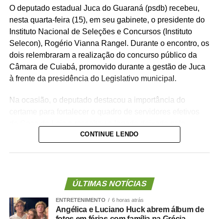
O deputado estadual Juca do Guaraná (psdb) recebeu,
nesta quarta-feira (15), em seu gabinete, o presidente do
Instituto Nacional de Seleções e Concursos (Instituto
Selecon), Rogério Vianna Rangel. Durante o encontro, os
dois relembraram a realização do concurso público da
Câmara de Cuiabá, promovido durante a gestão de Juca
à frente da presidência do Legislativo municipal.
Na ocasião, o deputado destacou a importância do
certame para fortalecer o quadro de servidores efetivos
da Casa de Leis e ressaltou o legado deixado pela
CONTINUE LENDO
iniciativa.
“Nós deixamos uma marca de ter feito esse concurso
para atender a população cuiabana e a Câmara de
Cuiabá, que é de todos nós mato-grossenses, o
ÚLTIMAS NOTÍCIAS
parlamento mais antigo do Centro-Oeste brasileiro”,
ENTRETENIMENTO
6 horas atrás
afirmou Juca.
Angélica e Luciano Huck abrem álbum de
fotos em férias com família na Grécia