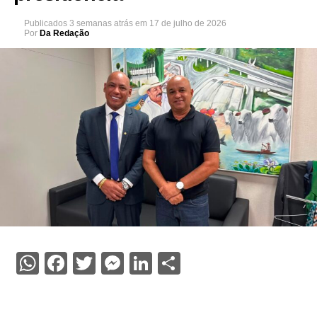
Publicados
3 semanas atrás
em
17 de julho de 2026
Por
Da Redação
WhatsApp
Facebook
Twitter
Messenger
LinkedIn
Share