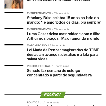
O concurso público foi realizado para provimento de
vagas e formação de cadastro de reserva para cargos de
ENTRETENIMENTO
7 horas atrás
níveis médio e superior, contemplando funções como
Sthefany Brito celebra 15 anos ao lado do
técnico legislativo, analista legislativo, controlador interno
marido: ‘Te amo todos os dias, pra sempre’
e contador.
ENTRETENIMENTO
7 horas atrás
Luma Cesar deixa maternidade com o filho
Durante a visita, Rogério Vianna Rangel agradeceu a
Arthur nos braços: ‘Maior amor do mundo’
confiança depositada no Instituto Selecon e destacou a
MATO GROSSO
8 horas atrás
forma como o processo foi conduzido.
Lei Maria da Penha: magistradas do TJMT
destacam avanços, desafios e a luta para
“Eu, em nome do Selecon, também agradeço ao
salvar vidas
deputado porque, de fato, fizemos um concurso histórico,
POLÍCIA FEDERAL
8 horas atrás
graças à oportunidade que o Juca nos deu para
Senado faz semana de esforço
realizarmos esse concurso com qualidade e segurança,
concentrado a partir de segunda-feira
mas, acima de tudo, com muita transparência”, declarou o
presidente da instituição.
POLÍTICA
Ao final do encontro, Juca reforçou a importância da
valorização do serviço público por meio de concursos
POLÍTICA
14 horas atrás