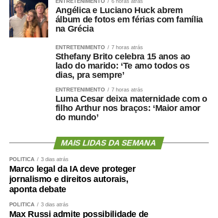
ENTRETENIMENTO
6 horas atrás
Angélica e Luciano Huck abrem
álbum de fotos em férias com família
na Grécia
ENTRETENIMENTO
7 horas atrás
Sthefany Brito celebra 15 anos ao
lado do marido: ‘Te amo todos os
dias, pra sempre’
ENTRETENIMENTO
7 horas atrás
Luma Cesar deixa maternidade com o
filho Arthur nos braços: ‘Maior amor
do mundo’
MAIS LIDAS DA SEMANA
POLÍTICA
3 dias atrás
Marco legal da IA deve proteger
jornalismo e direitos autorais,
aponta debate
POLÍTICA
3 dias atrás
Max Russi admite possibilidade de