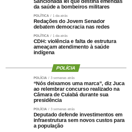
Sancionada lei que destina emendas
realizados com responsabilidade, transparência e
da saúde a bombeiros militares
igualdade de oportunidades para todos os candidatos.
POLÍTICA
1 dia atrás
Redações do Jovem Senador
debatem democracia nas redes
POLÍTICA
1 dia atrás
CDH: violência e falta de estrutura
COMENTE ABAIXO:
ameaçam atendimento à saúde
indígena
WhatsApp
Facebook
Twitter
Messenger
LinkedIn
Share
POLÍCIA
POLÍCIA
3 semanas atrás
“Nós deixamos uma marca”, diz Juca
ao relembrar concurso realizado na
Câmara de Cuiabá durante sua
presidência
POLÍCIA
3 semanas atrás
Deputado defende investimentos em
infraestrutura sem novos custos para
a população