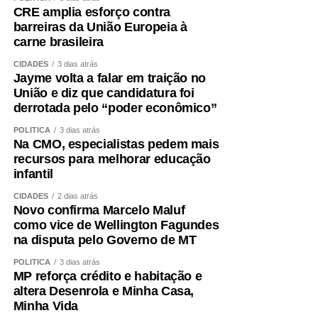
acompanhamento, desligamento e reinserção
CRE amplia esforço contra
barreiras da União Europeia à
social das pessoas protegidas.
carne brasileira
Terça-feira (11), às 14h: a Comissão de Direitos
CIDADES
3 dias atrás
Humanos (CDH) faz audiência pública para instruir
Jayme volta a falar em traição no
o instruir o Projeto de Lei (PL)
5.115/2025
, que
União e diz que candidatura foi
trata da instalação de centros-dia para pessoas
derrotada pelo “poder econômico”
idosas atendidas pelo Sistema Único de
POLÍTICA
3 dias atrás
Assistência Social (Suas).
Na CMO, especialistas pedem mais
recursos para melhorar educação
Quarta-feira (12), às 14h30: a Comissão de
infantil
Assuntos Sociais (CAS) faz audiência pública para
lançar pesquisa sobre a relevância e as
CIDADES
2 dias atrás
Novo confirma Marcelo Maluf
contrapartidas do setor filantrópico brasileiro, feita
como vice de Wellington Fagundes
pela Fundação Instituto de Pesquisas Econômicas
na disputa pelo Governo de MT
(Fipe), encomendada pelo Fórum Nacional das
Instituições Filantrópicas (Fonif).
POLÍTICA
3 dias atrás
MP reforça crédito e habitação e
Quinta-feira (13), às 10h: a CAS e a CDH fazem
altera Desenrola e Minha Casa,
duas audiências conjuntas seguidas para debater o
Minha Vida