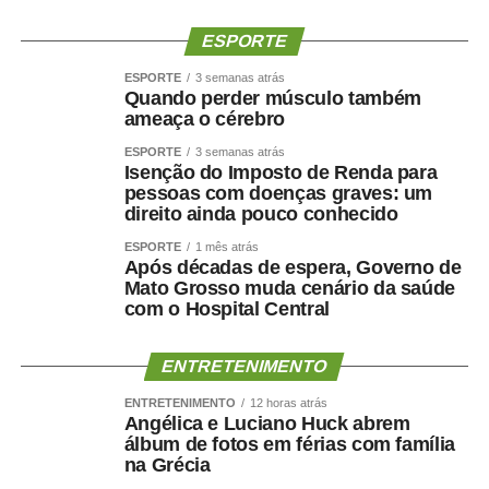
Compromisso com a Democracia no Mercosul (Ushuaia
II), assinado em 2011.
ESPORTE
Na quarta-feira (12), a partir das 10h, a Comissão de
ESPORTE
3 semanas atrás
Quando perder músculo também
Esporte (CEsp) se reúne para votar dois projetos. Um
ameaça o cérebro
deles é o
PL 3.905/2025
, que institui Política Nacional de
ESPORTE
3 semanas atrás
Acesso à Atividade Física pelo SUS para prevenir e
Isenção do Imposto de Renda para
controlar o câncer.
pessoas com doenças graves: um
direito ainda pouco conhecido
Ainda na quarta, às 10h, a Comissão de Ciência e
ESPORTE
1 mês atrás
Tecnologia (CCT) analisa pauta com 56 itens. Entre eles,
Após décadas de espera, Governo de
estão projetos de decreto legislativo que tratam de
Mato Grosso muda cenário da saúde
com o Hospital Central
concessão e renovação de outorga para emissoras de
rádio. Também pode ser votado o
PL 3.844/2025
, que
inclui a cidadania digital entre os eixos da Política
ENTRETENIMENTO
Nacional de Educação Digital (Pned). O texto traz, entre
ENTRETENIMENTO
12 horas atrás
as ações previstas, o estímulo à educação midiática no
Angélica e Luciano Huck abrem
ambiente de ensino, a orientação das famílias sobre
álbum de fotos em férias com família
na Grécia
consumo tecnológico e a ampliação de parcerias entre o