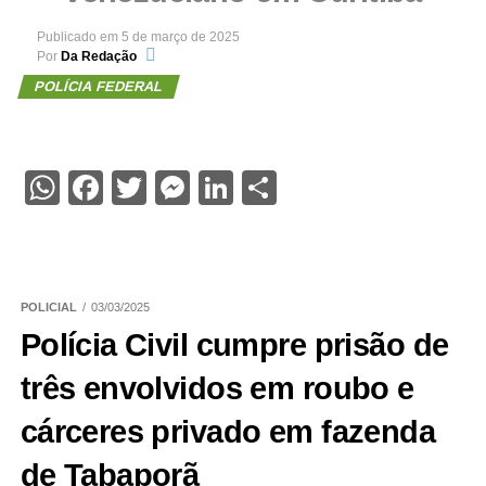
Publicado em
5 de março de 2025
Por
Da Redação
POLÍCIA FEDERAL
WhatsApp
Facebook
Twitter
Messenger
LinkedIn
Share
POLICIAL
03/03/2025
Polícia Civil cumpre prisão de
três envolvidos em roubo e
cárceres privado em fazenda
de Tabaporã