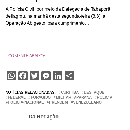
A Polícia Civil, por meio da Delegacia de Tabaporã,
deflagrou, na manhã desta segunda-feira (3.3), a
Operação Abigeato, para cumprimento…
COMENTE ABAIXO:
WhatsApp
Facebook
Twitter
Messenger
LinkedIn
Share
NOTÍCIAS RELACIONADAS:
CURITIBA
DESTAQUE
FEDERAL
FORAGIDO
MILITAR
PARANÁ
POLICIA
POLICIA-NACIONAL
PRENDEM
VENEZUELANO
Da Redação