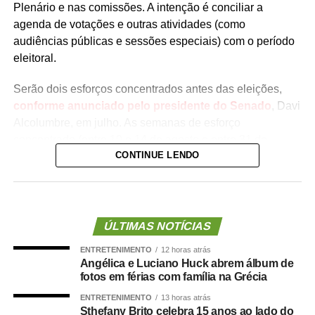
Plenário e nas comissões. A intenção é conciliar a
agenda de votações e outras atividades (como
audiências públicas e sessões especiais) com o período
eleitoral.
Serão dois esforços concentrados antes das eleições,
conforme anunciado pelo presidente do Senado
, Davi
Alcolumbre, em julho. As semanas de esforço
concentrado (entre 10 e 14 de agosto e entre 31 de
CONTINUE LENDO
agosto e 3 de setembro) devem coincidir com os esforços
concentrados na Câmara
.
A pauta do Plenário ainda não foi divulgada pela
Presidência do Senado, mas quatro medidas provisórias
ÚLTIMAS NOTÍCIAS
(MPs) aguardam votação dos senadores e podem entrar
ENTRETENIMENTO
12 horas atrás
na ordem do dia. Todas as medidas tratam de crédito
Angélica e Luciano Huck abrem álbum de
extraordinário. Uma delas vence antes do segundo
fotos em férias com família na Grécia
esforço concentrado, marcado para 31 de agosto; por
ENTRETENIMENTO
13 horas atrás
isso, precisa ser votada em breve para não perder a
Sthefany Brito celebra 15 anos ao lado do