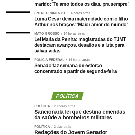
validade.
marido: ‘Te amo todos os dias, pra sempre’
ENTRETENIMENTO
14 horas atrás
A medida com vencimento próximo é a
MP 1.351/2026
,
Luma Cesar deixa maternidade com o filho
que prevê subvenção econômica de R$ 330 milhões para
Arthur nos braços: ‘Maior amor do mundo’
empresas importadoras de gás liquefeito de petróleo, o
MATO GROSSO
14 horas atrás
gás de cozinha. A medida integra o pacote do governo
Lei Maria da Penha: magistradas do TJMT
destacam avanços, desafios e a luta para
para a contenção dos impactos nos preços do petróleo e
salvar vidas
de seus derivados causados pela guerra dos Estados
Unidos e Israel contra o Irã. O prazo para votação termina
POLÍCIA FEDERAL
14 horas atrás
Senado faz semana de esforço
no dia 25 de agosto.
concentrado a partir de segunda-feira
A outras medidas que ainda estão pendentes de análise
no Senado vencem em setembro e outubro e destinam
créditos extraordinários para apoiar famílias atingidas por
POLÍTICA
eventos climáticos extremos em Minas Gerais (
MP
POLÍTICA
20 horas atrás
1.361/2026
) e em Pernambuco e na Paraíba (
MP
Sancionada lei que destina emendas
1.364/2026
), além de ações de combate a incêndios
da saúde a bombeiros militares
florestais (
MP 1.367/2026
).
POLÍTICA
2 dias atrás
Redações do Jovem Senador