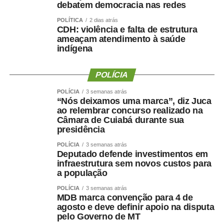
As MPs que liberam créditos extraordinários em
debatem democracia nas redes
situações de urgência permitem o uso dos recursos de
POLÍTICA
2 dias atrás
imediato. Ainda assim, o Congresso Nacional deve
CDH: violência e falta de estrutura
ameaçam atendimento à saúde
analisar cada medida provisória no máximo em 120 dias.
indígena
Se aprovada, ela se converte em lei, o que mantém o
valor disponível ao Poder Executivo durante o ano. Caso
POLÍCIA
contrário, o governo federal dispõe dos valores apenas
durante o tempo de vigência da medida provisória.
POLÍCIA
3 semanas atrás
“Nós deixamos uma marca”, diz Juca
Comissões
ao relembrar concurso realizado na
Câmara de Cuiabá durante sua
presidência
Três comissões já divulgaram as pautas das reuniões
deliberativas.
POLÍCIA
3 semanas atrás
Deputado defende investimentos em
infraestrutura sem novos custos para
A Comissão de Relações Exteriores (CRE) tem reunião
a população
marcada para terça-feira (11), às 10h. Na pauta de dez
POLÍCIA
3 semanas atrás
itens, estão acordos, convenções e protocolos firmados
MDB marca convenção para 4 de
pelo Brasil com outros países, entre eles o
PDL
agosto e deve definir apoio na disputa
618/2026
, que ratifica o Protocolo de Montevidéu sobre
pelo Governo de MT