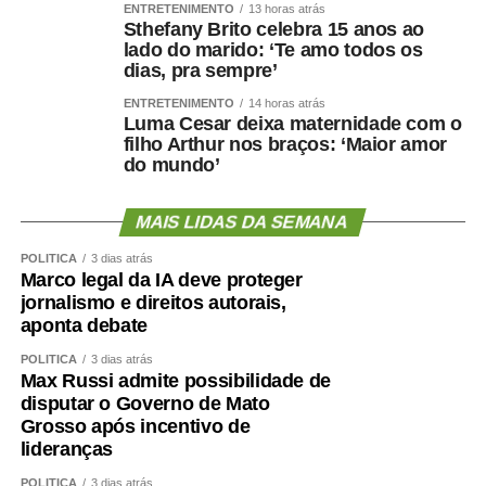
governo e empresas privadas na área digital.
ENTRETENIMENTO
13 horas atrás
Sthefany Brito celebra 15 anos ao
lado do marido: ‘Te amo todos os
Audiências públicas
dias, pra sempre’
Nas comissões, além das reuniões deliberativas, estão
ENTRETENIMENTO
14 horas atrás
Luma Cesar deixa maternidade com o
marcadas as seguintes audiências públicas para a
filho Arthur nos braços: ‘Maior amor
semana se esforço concentrado:
do mundo’
Segunda-feira (10), às 10h: a Subcomissão
MAIS LIDAS DA SEMANA
Permanente dos Povos Indígenas Yanomami
debaterá a prestação de contas dos recursos
POLÍTICA
3 dias atrás
Marco legal da IA deve proteger
orçamentários discricionários e dos créditos
jornalismo e direitos autorais,
extraordinários destinados a ações no território
aponta debate
Ianomâmi e dos recursos do Fundo Amazônia para
projetos de proteção de comunidades indígenas.
POLÍTICA
3 dias atrás
Max Russi admite possibilidade de
Terça-feira (11), às 14h: a Comissão de Segurança
disputar o Governo de Mato
Pública (CSP) avalia a implementação do Programa
Grosso após incentivo de
lideranças
de Proteção a Vítimas e Testemunhas Ameaçadas
(Provita), examinando os protocolos de inclusão,
POLÍTICA
3 dias atrás