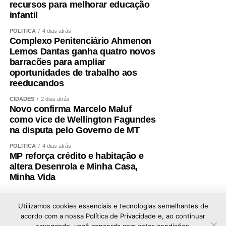
recursos para melhorar educação
duas audiências conjuntas seguidas para debater o
infantil
atendimento a pacientes com hemoglobinúria
paroxística noturna no SUS e os desafios
POLÍTICA
4 dias atrás
Complexo Penitenciário Ahmenon
relacionados ao diagnóstico, tratamento e políticas
Lemos Dantas ganha quatro novos
públicas para a insuficiência adrenal no Brasil.
barracões para ampliar
oportunidades de trabalho aos
Sessões especiais
reeducandos
Também estão marcadas sessões especiais e de debates
CIDADES
2 dias atrás
Novo confirma Marcelo Maluf
temáticos do Senado e uma sessão solene do Congresso
como vice de Wellington Fagundes
para a próxima semana.
na disputa pelo Governo de MT
Segunda-feira (10), às 10h: sessão especial do
POLÍTICA
4 dias atrás
MP reforça crédito e habitação e
Senado para celebrar o Dia Nacional da Proteção
altera Desenrola e Minha Casa,
de Dados.
Minha Vida
Terça-feira (11), às 10h: sessão de debates
temáticos no Plenário para discutir as políticas
Utilizamos cookies essenciais e tecnologias semelhantes de
públicas de energias renováveis do Brasil e da
acordo com a nossa Política de Privacidade e, ao continuar
América Latina e a liderança brasileira no setor,