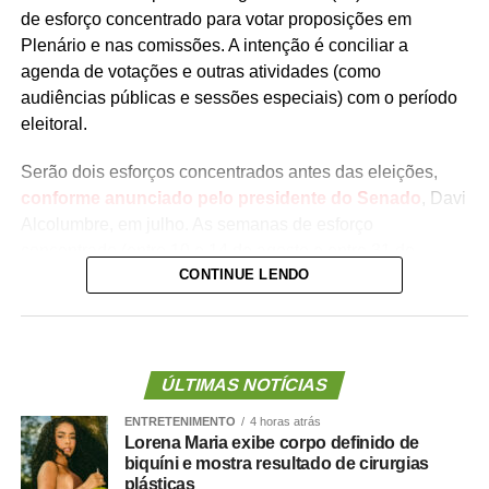
de esforço concentrado para votar proposições em
Plenário e nas comissões. A intenção é conciliar a
agenda de votações e outras atividades (como
audiências públicas e sessões especiais) com o período
eleitoral.
Serão dois esforços concentrados antes das eleições,
conforme anunciado pelo presidente do Senado
, Davi
Alcolumbre, em julho. As semanas de esforço
concentrado (entre 10 e 14 de agosto e entre 31 de
CONTINUE LENDO
agosto e 3 de setembro) devem coincidir com os esforços
concentrados na Câmara
.
A pauta do Plenário ainda não foi divulgada pela
Presidência do Senado, mas quatro medidas provisórias
ÚLTIMAS NOTÍCIAS
(MPs) aguardam votação dos senadores e podem entrar
ENTRETENIMENTO
4 horas atrás
na ordem do dia. Todas as medidas tratam de crédito
Lorena Maria exibe corpo definido de
extraordinário. Uma delas vence antes do segundo
biquíni e mostra resultado de cirurgias
esforço concentrado, marcado para 31 de agosto; por
plásticas