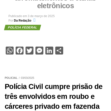
eletrônicos
Publicado em
3 de março de 2025
Por
Da Redação
POLÍCIA FEDERAL
WhatsApp
Facebook
Twitter
Messenger
LinkedIn
Share
POLICIAL
03/03/2025
Polícia Civil cumpre prisão de
três envolvidos em roubo e
cárceres privado em fazenda