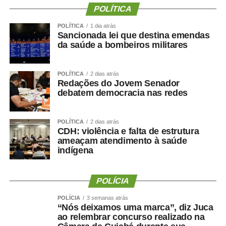
POLÍTICA
As MPs que liberam créditos extraordinários em
POLÍTICA
1 dia atrás
situações de urgência permitem o uso dos recursos de
Sancionada lei que destina emendas
imediato. Ainda assim, o Congresso Nacional deve
da saúde a bombeiros militares
analisar cada medida provisória no máximo em 120 dias.
Se aprovada, ela se converte em lei, o que mantém o
POLÍTICA
2 dias atrás
valor disponível ao Poder Executivo durante o ano. Caso
Redações do Jovem Senador
contrário, o governo federal dispõe dos valores apenas
debatem democracia nas redes
durante o tempo de vigência da medida provisória.
POLÍTICA
2 dias atrás
Comissões
CDH: violência e falta de estrutura
ameaçam atendimento à saúde
Três comissões já divulgaram as pautas das reuniões
indígena
deliberativas.
POLÍCIA
A Comissão de Relações Exteriores (CRE) tem reunião
marcada para terça-feira (11), às 10h. Na pauta de dez
POLÍCIA
3 semanas atrás
“Nós deixamos uma marca”, diz Juca
itens, estão acordos, convenções e protocolos firmados
ao relembrar concurso realizado na
pelo Brasil com outros países, entre eles o
PDL