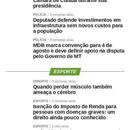
Câmara de Cuiabá durante sua
618/2026
, que ratifica o Protocolo de Montevidéu sobre
presidência
Compromisso com a Democracia no Mercosul (Ushuaia
POLÍCIA
3 semanas atrás
II), assinado em 2011.
Deputado defende investimentos em
infraestrutura sem novos custos para
Na quarta-feira (12), a partir das 10h, a Comissão de
a população
Esporte (CEsp) se reúne para votar dois projetos. Um
POLÍCIA
3 semanas atrás
deles é o
PL 3.905/2025
, que institui Política Nacional de
MDB marca convenção para 4 de
agosto e deve definir apoio na disputa
Acesso à Atividade Física pelo SUS para prevenir e
pelo Governo de MT
controlar o câncer.
Ainda na quarta, às 10h, a Comissão de Ciência e
ESPORTE
Tecnologia (CCT) analisa pauta com 56 itens. Entre eles,
ESPORTE
3 semanas atrás
estão projetos de decreto legislativo que tratam de
Quando perder músculo também
concessão e renovação de outorga para emissoras de
ameaça o cérebro
rádio. Também pode ser votado o
PL 3.844/2025
, que
ESPORTE
3 semanas atrás
inclui a cidadania digital entre os eixos da Política
Isenção do Imposto de Renda para
pessoas com doenças graves: um
Nacional de Educação Digital (Pned). O texto traz, entre
direito ainda pouco conhecido
as ações previstas, o estímulo à educação midiática no
ambiente de ensino, a orientação das famílias sobre
ESPORTE
1 mês atrás