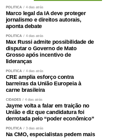
(Provita), examinando os protocolos de inclusão,
POLÍTICA
4 dias atrás
Marco legal da IA deve proteger
acompanhamento, desligamento e reinserção
jornalismo e direitos autorais,
social das pessoas protegidas.
aponta debate
Terça-feira (11), às 14h: a Comissão de Direitos
POLÍTICA
4 dias atrás
Humanos (CDH) faz audiência pública para instruir
Max Russi admite possibilidade de
o instruir o Projeto de Lei (PL)
5.115/2025
, que
disputar o Governo de Mato
trata da instalação de centros-dia para pessoas
Grosso após incentivo de
lideranças
idosas atendidas pelo Sistema Único de
Assistência Social (Suas).
POLÍTICA
4 dias atrás
CRE amplia esforço contra
Quarta-feira (12), às 14h30: a Comissão de
barreiras da União Europeia à
Assuntos Sociais (CAS) faz audiência pública para
carne brasileira
lançar pesquisa sobre a relevância e as
CIDADES
4 dias atrás
contrapartidas do setor filantrópico brasileiro, feita
Jayme volta a falar em traição no
pela Fundação Instituto de Pesquisas Econômicas
União e diz que candidatura foi
(Fipe), encomendada pelo Fórum Nacional das
derrotada pelo “poder econômico”
Instituições Filantrópicas (Fonif).
POLÍTICA
3 dias atrás
Na CMO, especialistas pedem mais
Quinta-feira (13), às 10h: a CAS e a CDH fazem