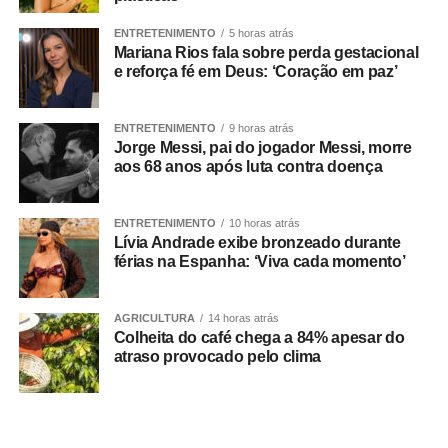
isso, precisa ser votada em breve para não perder a
ENTRETENIMENTO
5 horas atrás
validade.
Mariana Rios fala sobre perda gestacional
e reforça fé em Deus: ‘Coração em paz’
A medida com vencimento próximo é a
MP 1.351/2026
,
que prevê subvenção econômica de R$ 330 milhões para
ENTRETENIMENTO
9 horas atrás
empresas importadoras de gás liquefeito de petróleo, o
Jorge Messi, pai do jogador Messi, morre
gás de cozinha. A medida integra o pacote do governo
aos 68 anos após luta contra doença
para a contenção dos impactos nos preços do petróleo e
de seus derivados causados pela guerra dos Estados
ENTRETENIMENTO
10 horas atrás
Unidos e Israel contra o Irã. O prazo para votação termina
Lívia Andrade exibe bronzeado durante
no dia 25 de agosto.
férias na Espanha: ‘Viva cada momento’
A outras medidas que ainda estão pendentes de análise
AGRICULTURA
14 horas atrás
no Senado vencem em setembro e outubro e destinam
Colheita do café chega a 84% apesar do
créditos extraordinários para apoiar famílias atingidas por
atraso provocado pelo clima
eventos climáticos extremos em Minas Gerais (
MP
1.361/2026
) e em Pernambuco e na Paraíba (
MP
1.364/2026
), além de ações de combate a incêndios
florestais (
MP 1.367/2026
).