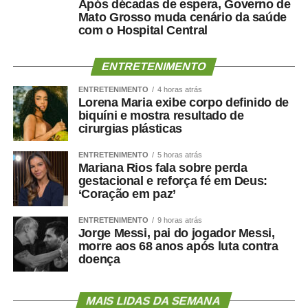
Após décadas de espera, Governo de
consumo tecnológico e a ampliação de parcerias entre o
Mato Grosso muda cenário da saúde
governo e empresas privadas na área digital.
com o Hospital Central
Audiências públicas
ENTRETENIMENTO
Nas comissões, além das reuniões deliberativas, estão
ENTRETENIMENTO
4 horas atrás
marcadas as seguintes audiências públicas para a
Lorena Maria exibe corpo definido de
biquíni e mostra resultado de
semana se esforço concentrado:
cirurgias plásticas
Segunda-feira (10), às 10h: a Subcomissão
ENTRETENIMENTO
5 horas atrás
Mariana Rios fala sobre perda
Permanente dos Povos Indígenas Yanomami
gestacional e reforça fé em Deus:
debaterá a prestação de contas dos recursos
‘Coração em paz’
orçamentários discricionários e dos créditos
extraordinários destinados a ações no território
ENTRETENIMENTO
9 horas atrás
Jorge Messi, pai do jogador Messi,
Ianomâmi e dos recursos do Fundo Amazônia para
morre aos 68 anos após luta contra
projetos de proteção de comunidades indígenas.
doença
Terça-feira (11), às 14h: a Comissão de Segurança
Pública (CSP) avalia a implementação do Programa
MAIS LIDAS DA SEMANA
de Proteção a Vítimas e Testemunhas Ameaçadas