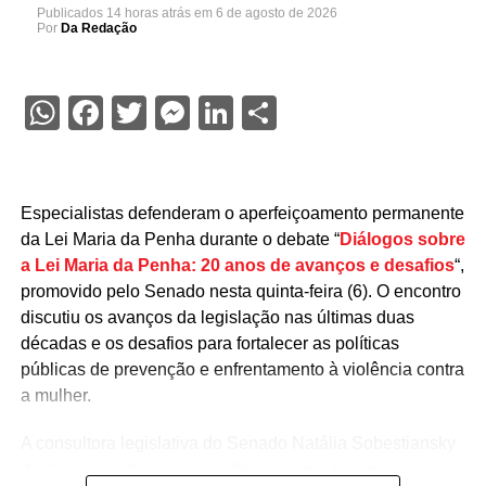
Publicados
14 horas atrás
em
6 de agosto de 2026
Por
Da Redação
WhatsApp
Facebook
Twitter
Messenger
LinkedIn
Share
Especialistas defenderam o aperfeiçoamento permanente
da Lei Maria da Penha durante o debate “
Diálogos sobre
a Lei Maria da Penha: 20 anos de avanços e desafios
“,
promovido pelo Senado nesta quinta-feira (6). O encontro
discutiu os avanços da legislação nas últimas duas
décadas e os desafios para fortalecer as políticas
públicas de prevenção e enfrentamento à violência contra
a mulher.
A consultora legislativa do Senado Natália Sobestiansky
destacou a inclusão da violência vicária (quando o