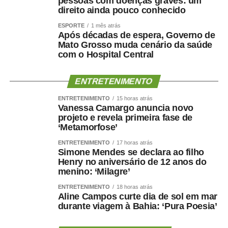
pessoas com doenças graves: um
direito ainda pouco conhecido
Desafios
ESPORTE
1 mês atrás
Após décadas de espera, Governo de
A diretora-geral do Senado, Ilana Trombka, afirmou que o
Mato Grosso muda cenário da saúde
sistema de proteção à mulher no país é fruto da Lei Maria
com o Hospital Central
da Penha.
ENTRETENIMENTO
— Esse sistema começa com a Lei Maria da Penha.
Infelizmente, ele não termina com a Lei Maria da Penha,
ENTRETENIMENTO
15 horas atrás
porque as violências se modificam, se modernizam. E por
Vanessa Camargo anuncia novo
projeto e revela primeira fase de
isso essa lei é o pontapé inicial de um sistema que segue
‘Metamorfose’
se robustecendo. É um sistema que nós podemos nos
orgulhar. Não de precisar dele, mas de ter um Estado que
ENTRETENIMENTO
17 horas atrás
Simone Mendes se declara ao filho
tem o melhor sistema de proteção à mulher do mundo —
Henry no aniversário de 12 anos do
afirmou.
menino: ‘Milagre’
ENTRETENIMENTO
18 horas atrás
Ilana acrescentou que a lei ainda não é o suficiente para
Aline Campos curte dia de sol em mar
proteger todas as mulheres, porque a sociedade não
durante viagem à Bahia: ‘Pura Poesia’
amadureceu em 20 anos para entender que “o machismo,
o patriarcado e a misoginia são reflexos de uma