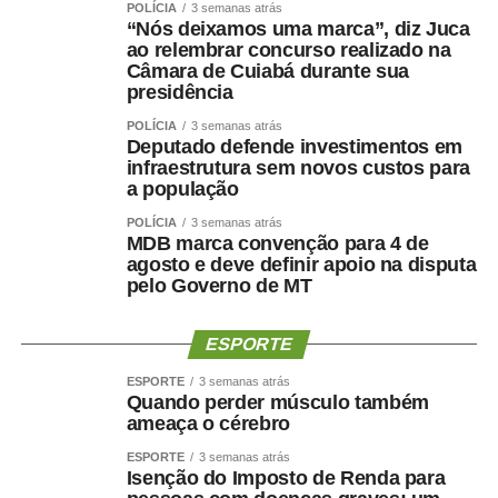
Pública mostram queda nas mortes intencionais no
POLÍCIA
3 semanas atrás
“Nós deixamos uma marca”, diz Juca
Brasil, mas também indicam que a violência de gênero
ao relembrar concurso realizado na
continua crescendo “em patamares assustadores”.
Câmara de Cuiabá durante sua
presidência
Para ela, a Lei Maria da Penha ajudou na compreensão
POLÍCIA
3 semanas atrás
de que a violência doméstica e familiar não é uma
Deputado defende investimentos em
questão privada, mas sim de interesse público e de
infraestrutura sem novos custos para
a população
direitos humanos, o que a torna uma questão
fundamental para a democracia no país.
POLÍCIA
3 semanas atrás
MDB marca convenção para 4 de
agosto e deve definir apoio na disputa
— A Lei Maria da Penha institucionaliza um sistema
pelo Governo de MT
integrado de proteção, que envolve não só um arcabouço
jurídico e normativo, mas também instrumentos
institucionais de ação, que envolve também a assistência
ESPORTE
social e a saúde. É preciso reconhecer que nós tivemos
ESPORTE
3 semanas atrás
grandes avanços nesses 20 anos de institucionalização,
Quando perder músculo também
ameaça o cérebro
de implementação de políticas públicas, mas temos
também que compreender que são necessários muitos
ESPORTE
3 semanas atrás
Isenção do Imposto de Renda para
avanços, ainda — disse.