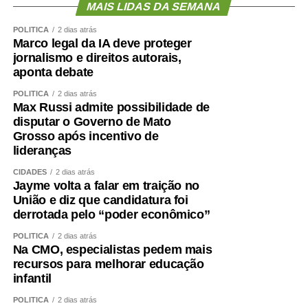
MAIS LIDAS DA SEMANA
sociedade que não trata a mulher como um igual”.
POLÍTICA
2 dias atrás
Marco legal da IA deve proteger
— No momento em que todos e todas se enxergarem
jornalismo e direitos autorais,
como iguais, se enxergarem como pessoas que têm o
aponta debate
mesmo direito ao respeito e à integridade, aí, quem sabe,
quando a gente for comemorar os 40 anos da Lei Maria
POLÍTICA
2 dias atrás
Max Russi admite possibilidade de
da Penha, a gente possa falar de um texto legal que foi
disputar o Governo de Mato
muito necessário, mas que terá caído em desuso. Que
Grosso após incentivo de
seja esse o nosso desejo para o futuro — disse Ilana.
lideranças
CIDADES
2 dias atrás
As consultoras legislativas Luísa Sabioni, Aiana Dias dos
Jayme volta a falar em traição no
Santos e Fernanda Rocha de Moraes também abordaram
União e diz que candidatura foi
temas como direitos trabalhistas, violência doméstica na
derrotada pelo “poder econômico”
era digital e medidas protetivas de urgência.
POLÍTICA
2 dias atrás
Na CMO, especialistas pedem mais
Durante o encontro, também foram debatidos temas como
recursos para melhorar educação
proteção legal, promoção da autonomia, perspectiva
infantil
interseccional de gênero e raça, novas formas de
POLÍTICA
2 dias atrás
violência contra a mulher, orçamento da proteção e