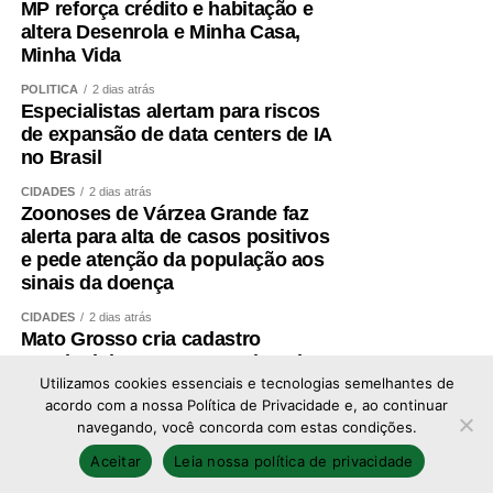
MP reforça crédito e habitação e
acesso à Justiça.
Veja aqui a íntegra do evento
.
altera Desenrola e Minha Casa,
Minha Vida
Agosto Lilás
POLÍTICA
2 dias atrás
Especialistas alertam para riscos
A iniciativa integra as ações programadas para o
Agosto
de expansão de data centers de IA
Lilás,
campanha de âmbito nacional que tem o objetivo
no Brasil
de alertar a população sobre a importância da prevenção
CIDADES
2 dias atrás
e do enfrentamento à violência doméstica e familiar
Zoonoses de Várzea Grande faz
contra a mulher, com foco na
Lei Maria da Penha
,
alerta para alta de casos positivos
batizada em homenagem à farmacêutica cearense que
e pede atenção da população aos
buscou por justiça após sofrer duas tentativas de
sinais da doença
homicídio.
CIDADES
2 dias atrás
Mato Grosso cria cadastro
O evento é uma parceria entre a Consultoria Legislativa e
estadual de pessoas condenadas
o Núcleo de Diversidade do Senado.
por crime de estupro
Utilizamos cookies essenciais e tecnologias semelhantes de
acordo com a nossa Política de Privacidade e, ao continuar
A programação do Agosto Lilás no Senado inclui diversas
navegando, você concorda com estas condições.
ações durante todo o mês:
Copyright © 2026 - Todos os direitos reservados ao
Aceitar
Leia nossa política de privacidade
portal Afolhanews