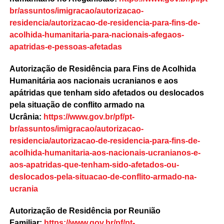
br/assuntos/imigracao/autorizacao-
residencia/autorizacao-de-residencia-para-fins-de-
acolhida-humanitaria-para-nacionais-afegaos-
apatridas-e-pessoas-afetadas
Autorização de Residência para Fins de Acolhida
Humanitária aos nacionais ucranianos e aos
apátridas que tenham sido afetados ou deslocados
pela situação de conflito armado na
Ucrânia:
https://www.gov.br/pf/pt-
br/assuntos/imigracao/autorizacao-
residencia/autorizacao-de-residencia-para-fins-de-
acolhida-humanitaria-aos-nacionais-ucranianos-e-
aos-apatridas-que-tenham-sido-afetados-ou-
deslocados-pela-situacao-de-conflito-armado-na-
ucrania
Autorização de Residência por Reunião
Familiar:
https://www.gov.br/pf/pt-