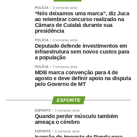
durante o tempo de vigência da medida provisória.
POLÍCIA
3 semanas atrás
“Nós deixamos uma marca”, diz Juca
Comissões
ao relembrar concurso realizado na
Câmara de Cuiabá durante sua
presidência
Três comissões já divulgaram as pautas das reuniões
deliberativas.
POLÍCIA
3 semanas atrás
Deputado defende investimentos em
infraestrutura sem novos custos para
A Comissão de Relações Exteriores (CRE) tem reunião
a população
marcada para terça-feira (11), às 10h. Na pauta de dez
POLÍCIA
3 semanas atrás
itens, estão acordos, convenções e protocolos firmados
MDB marca convenção para 4 de
pelo Brasil com outros países, entre eles o
PDL
agosto e deve definir apoio na disputa
618/2026
, que ratifica o Protocolo de Montevidéu sobre
pelo Governo de MT
Compromisso com a Democracia no Mercosul (Ushuaia
II), assinado em 2011.
ESPORTE
Na quarta-feira (12), a partir das 10h, a Comissão de
ESPORTE
3 semanas atrás
Quando perder músculo também
Esporte (CEsp) se reúne para votar dois projetos. Um
ameaça o cérebro
deles é o
PL 3.905/2025
, que institui Política Nacional de
ESPORTE
3 semanas atrás
Acesso à Atividade Física pelo SUS para prevenir e
Isenção do Imposto de Renda para