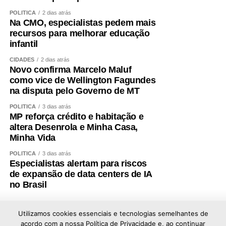
idosas atendidas pelo Sistema Único de
POLÍTICA
2 dias atrás
Assistência Social (Suas).
Na CMO, especialistas pedem mais
recursos para melhorar educação
Quarta-feira (12), às 14h30: a Comissão de
infantil
Assuntos Sociais (CAS) faz audiência pública para
lançar pesquisa sobre a relevância e as
CIDADES
2 dias atrás
Novo confirma Marcelo Maluf
contrapartidas do setor filantrópico brasileiro, feita
como vice de Wellington Fagundes
pela Fundação Instituto de Pesquisas Econômicas
na disputa pelo Governo de MT
(Fipe), encomendada pelo Fórum Nacional das
Instituições Filantrópicas (Fonif).
POLÍTICA
3 dias atrás
MP reforça crédito e habitação e
Quinta-feira (13), às 10h: a CAS e a CDH fazem
altera Desenrola e Minha Casa,
duas audiências conjuntas seguidas para debater o
Minha Vida
atendimento a pacientes com hemoglobinúria
POLÍTICA
3 dias atrás
paroxística noturna no SUS e os desafios
Especialistas alertam para riscos
relacionados ao diagnóstico, tratamento e políticas
de expansão de data centers de IA
no Brasil
públicas para a insuficiência adrenal no Brasil.
Sessões especiais
Utilizamos cookies essenciais e tecnologias semelhantes de
acordo com a nossa Política de Privacidade e, ao continuar