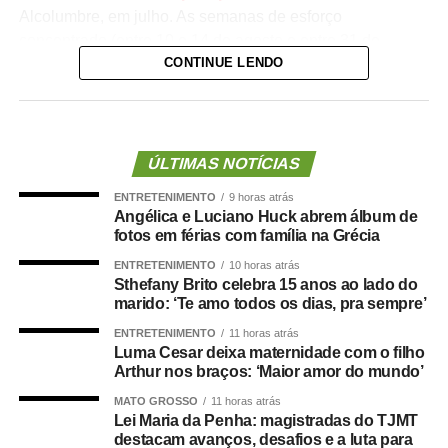
Alcolumbre, em julho. As semanas de esforço
concentrado (entre 10 e 14 de agosto e entre 31 de
CONTINUE LENDO
agosto e 3 de setembro) devem coincidir com os esforços
concentrados na Câmara
.
A pauta do Plenário ainda não foi divulgada pela
Presidência do Senado, mas quatro medidas provisórias
ÚLTIMAS NOTÍCIAS
(MPs) aguardam votação dos senadores e podem entrar
ENTRETENIMENTO
9 horas atrás
na ordem do dia. Todas as medidas tratam de crédito
Angélica e Luciano Huck abrem álbum de
extraordinário. Uma delas vence antes do segundo
fotos em férias com família na Grécia
esforço concentrado, marcado para 31 de agosto; por
ENTRETENIMENTO
10 horas atrás
isso, precisa ser votada em breve para não perder a
Sthefany Brito celebra 15 anos ao lado do
validade.
marido: ‘Te amo todos os dias, pra sempre’
ENTRETENIMENTO
11 horas atrás
A medida com vencimento próximo é a
MP 1.351/2026
,
Luma Cesar deixa maternidade com o filho
que prevê subvenção econômica de R$ 330 milhões para
Arthur nos braços: ‘Maior amor do mundo’
empresas importadoras de gás liquefeito de petróleo, o
MATO GROSSO
11 horas atrás
gás de cozinha. A medida integra o pacote do governo
Lei Maria da Penha: magistradas do TJMT
destacam avanços, desafios e a luta para
para a contenção dos impactos nos preços do petróleo e