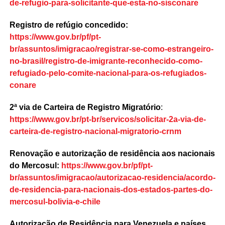
de-refugio-para-solicitante-que-esta-no-sisconare
Registro de refúgio concedido:
https://www.gov.br/pf/pt-
br/assuntos/imigracao/registrar-se-como-estrangeiro-
no-brasil/registro-de-imigrante-reconhecido-como-
refugiado-pelo-comite-nacional-para-os-refugiados-
conare
2ª via de Carteira de Registro Migratório
:
https://www.gov.br/pt-br/servicos/solicitar-2a-via-de-
carteira-de-registro-nacional-migratorio-crnm
Renovação e autorização de residência aos nacionais
do Mercosul:
https://www.gov.br/pf/pt-
br/assuntos/imigracao/autorizacao-residencia/acordo-
de-residencia-para-nacionais-dos-estados-partes-do-
mercosul-bolivia-e-chile
Autorização de Residência para Venezuela e países