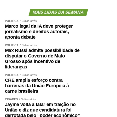
Segunda-feira (10), às 10h: a Subcomissão
MAIS LIDAS DA SEMANA
Permanente dos Povos Indígenas Yanomami
debaterá a prestação de contas dos recursos
POLÍTICA
3 dias atrás
Marco legal da IA deve proteger
orçamentários discricionários e dos créditos
jornalismo e direitos autorais,
extraordinários destinados a ações no território
aponta debate
Ianomâmi e dos recursos do Fundo Amazônia para
projetos de proteção de comunidades indígenas.
POLÍTICA
3 dias atrás
Max Russi admite possibilidade de
Terça-feira (11), às 14h: a Comissão de Segurança
disputar o Governo de Mato
Pública (CSP) avalia a implementação do Programa
Grosso após incentivo de
lideranças
de Proteção a Vítimas e Testemunhas Ameaçadas
(Provita), examinando os protocolos de inclusão,
POLÍTICA
3 dias atrás
acompanhamento, desligamento e reinserção
CRE amplia esforço contra
barreiras da União Europeia à
social das pessoas protegidas.
carne brasileira
Terça-feira (11), às 14h: a Comissão de Direitos
CIDADES
3 dias atrás
Humanos (CDH) faz audiência pública para instruir
Jayme volta a falar em traição no
o instruir o Projeto de Lei (PL)
5.115/2025
, que
União e diz que candidatura foi
trata da instalação de centros-dia para pessoas
derrotada pelo “poder econômico”