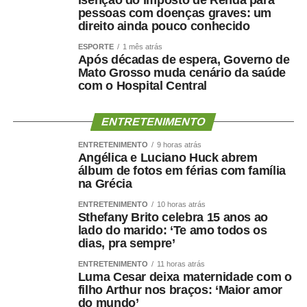
controlar o câncer.
pessoas com doenças graves: um
direito ainda pouco conhecido
Ainda na quarta, às 10h, a Comissão de Ciência e
ESPORTE
1 mês atrás
Tecnologia (CCT) analisa pauta com 56 itens. Entre eles,
Após décadas de espera, Governo de
estão projetos de decreto legislativo que tratam de
Mato Grosso muda cenário da saúde
com o Hospital Central
concessão e renovação de outorga para emissoras de
rádio. Também pode ser votado o
PL 3.844/2025
, que
inclui a cidadania digital entre os eixos da Política
ENTRETENIMENTO
Nacional de Educação Digital (Pned). O texto traz, entre
ENTRETENIMENTO
9 horas atrás
as ações previstas, o estímulo à educação midiática no
Angélica e Luciano Huck abrem
ambiente de ensino, a orientação das famílias sobre
álbum de fotos em férias com família
na Grécia
consumo tecnológico e a ampliação de parcerias entre o
governo e empresas privadas na área digital.
ENTRETENIMENTO
10 horas atrás
Sthefany Brito celebra 15 anos ao
lado do marido: ‘Te amo todos os
Audiências públicas
dias, pra sempre’
Nas comissões, além das reuniões deliberativas, estão
ENTRETENIMENTO
11 horas atrás
Luma Cesar deixa maternidade com o
marcadas as seguintes audiências públicas para a
filho Arthur nos braços: ‘Maior amor
semana se esforço concentrado:
do mundo’