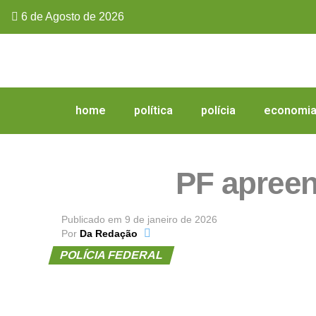
6 de Agosto de 2026
home
política
polícia
economi
PF apree
Publicado em
9 de janeiro de 2026
Por
Da Redação
POLÍCIA FEDERAL