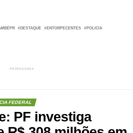
r
In
re
AMBÉPR
DESTAQUE
ENTORPECENTES
POLICIA
PROPAGANDA
CIA FEDERAL
: PF investiga
e R$ 308 milhões em