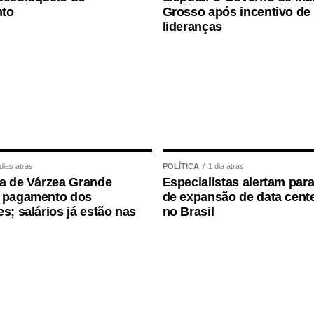
to
Grosso após incentivo de
os crimes poderão ser incluídos no inquérito.
lideranças
dias atrás
POLÍTICA
1 dia atrás
ra de Várzea Grande
Especialistas alertam para
a pagamento dos
de expansão de data cente
es; salários já estão nas
no Brasil