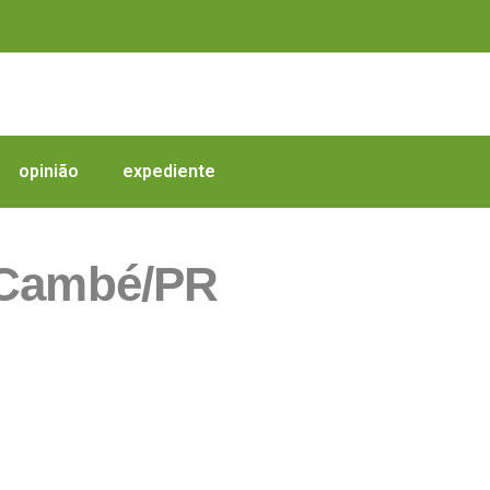
opinião
expediente
 Cambé/PR