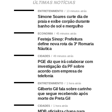
ÚLTIMAS NOTÍCIAS
ENTRETENIMENTO
13 minutos atrás
Simone Soares curte dia de
praia e exibe corpão durante
banho de sol e mergulho
ECONOMIA
45 minutos atrás
Festeja Sinop: Prefeitura
define nova rota da 3ª Romaria
Náutica
CIDADES
49 minutos atrás
PGE diz que irá colaborar com
investigação da PF sobre
acordo com empresa de
telefonia
ENTRETENIMENTO
1 hora atrás
Gilberto Gil fala sobre carinho
que segue recebendo após
morte de Preta Gil
CIDADES
1 hora atrás
MDB oficializa chapa para