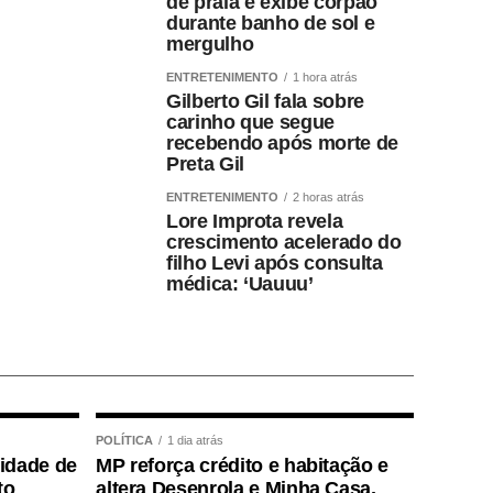
de praia e exibe corpão
durante banho de sol e
mergulho
ENTRETENIMENTO
1 hora atrás
Gilberto Gil fala sobre
carinho que segue
recebendo após morte de
Preta Gil
ENTRETENIMENTO
2 horas atrás
Lore Improta revela
crescimento acelerado do
filho Levi após consulta
médica: ‘Uauuu’
POLÍTICA
1 dia atrás
lidade de
MP reforça crédito e habitação e
to
altera Desenrola e Minha Casa,