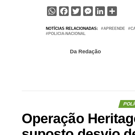
WhatsApp
Facebook
Twitter
Messenge
Linked
Sha
NOTÍCIAS RELACIONADAS:
APREENDE
C
POLICIA-NACIONAL
Da Redação
POLÍ
Operação Heritage
suposto desvio d