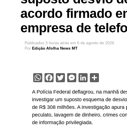
acordo firmado e
empresa de telef
Publicados
3 horas atrás
em
6 de agosto de 2026
Por
Edição Afolha News MT
WhatsApp
Facebook
Twitter
Messenger
LinkedIn
Share
A Polícia Federal deflagrou, na manhã des
investigar um suposto esquema de desvio
de R$ 308 milhões. A investigação apura 
peculato, lavagem de dinheiro, crimes co
de informação privilegiada.