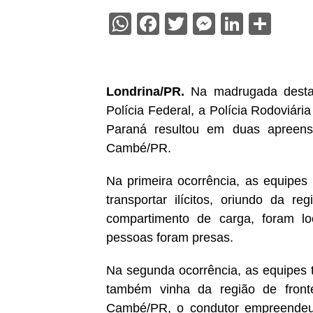
WhatsApp
Facebook
Twitter
Messenge
Linked
Sha
Londrina/PR.
Na madrugada desta q
Polícia Federal, a Polícia Rodoviária
Paraná resultou em duas apreens
Cambé/PR.
Na primeira ocorrência, as equipe
transportar ilícitos, oriundo da r
compartimento de carga, foram l
pessoas foram presas.
Na segunda ocorrência, as equipes 
também vinha da região de fron
Cambé/PR, o condutor empreendeu 