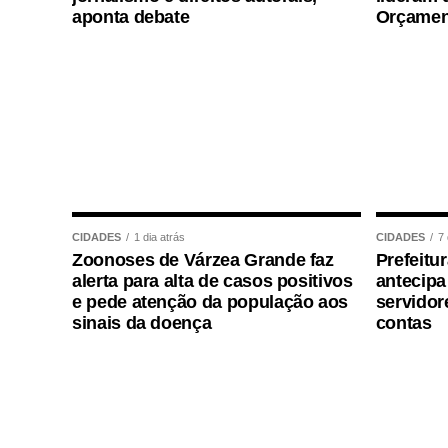
aponta debate
Orçamen
A depender do avanço das diligências, nov
COMENTE ABAIXO:
WhatsApp
Facebook
Twitter
Messenger
LinkedIn
Share
CIDADES
1 dia atrás
CIDADES
7 
Zoonoses de Várzea Grande faz
Prefeitu
alerta para alta de casos positivos
antecip
e pede atenção da população aos
servidor
sinais da doença
contas