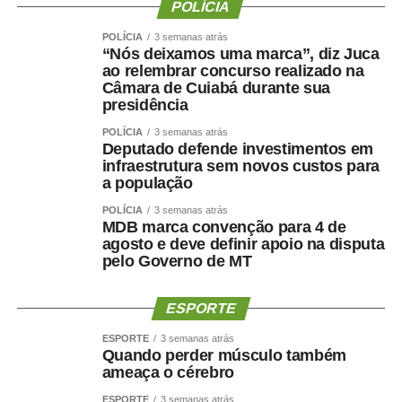
POLÍCIA
A Lei 15.487 autoriza a chamada ronda virtual, feita por
POLÍCIA
3 semanas atrás
órgãos de investigação para identificar e coletar arquivos
“Nós deixamos uma marca”, diz Juca
ao relembrar concurso realizado na
relacionados à violência sexual contra crianças e
Câmara de Cuiabá durante sua
adolescentes disponíveis em ambientes digitais públicos,
presidência
como fóruns, sites, canais e redes sociais.
POLÍCIA
3 semanas atrás
Deputado defende investimentos em
Em casos de flagrante ou de risco à vida ou à integridade
infraestrutura sem novos custos para
física de criança ou adolescente, a autoridade policial ou
a população
o Ministério Público poderão requisitar diretamente
POLÍCIA
3 semanas atrás
determinados dados aos provedores, sem autorização
MDB marca convenção para 4 de
judicial prévia. A medida deverá ser comunicada à Justiça
agosto e deve definir apoio na disputa
pelo Governo de MT
em até 48 horas.
A nova legislação garante ainda atendimento psicológico
ESPORTE
e psicossocial individual, especializado, contínuo e
ESPORTE
3 semanas atrás
integral às crianças e aos adolescentes vítimas ou
Quando perder músculo também
testemunhas de violência sexual.
ameaça o cérebro
ESPORTE
3 semanas atrás