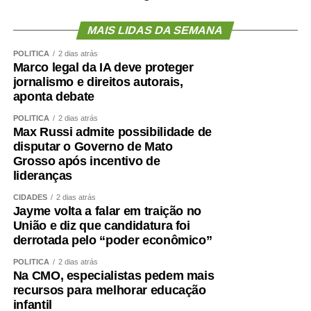
a mudança deixa mais claro que as condutas envolvem
abuso, exploração e violência sexual contra crianças e
MAIS LIDAS DA SEMANA
adolescentes.
POLÍTICA
2 dias atrás
Agência Senado (Reprodução autorizada mediante
Marco legal da IA deve proteger
citação da Agência Senado)
jornalismo e direitos autorais,
aponta debate
Fonte:
Agência Senado
POLÍTICA
2 dias atrás
Max Russi admite possibilidade de
disputar o Governo de Mato
Grosso após incentivo de
lideranças
COMENTE ABAIXO:
CIDADES
2 dias atrás
Jayme volta a falar em traição no
União e diz que candidatura foi
WhatsApp
Facebook
Twitter
Messenger
LinkedIn
Share
derrotada pelo “poder econômico”
POLÍTICA
2 dias atrás
Na CMO, especialistas pedem mais
recursos para melhorar educação
infantil