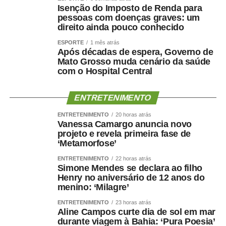
O atendimento deverá considerar também os efeitos
Isenção do Imposto de Renda para
causados pela circulação e permanência do material no
pessoas com doenças graves: um
ambiente digital. O agressor deverá cobrir integralmente
direito ainda pouco conhecido
os custos do tratamento da vítima, inclusive com
ESPORTE
1 mês atrás
ressarcimento ao Sistema Único de Saúde (SUS).
Após décadas de espera, Governo de
Mato Grosso muda cenário da saúde
com o Hospital Central
Tramitação
A lei teve origem no Projeto de Lei (PL)
3.066/2025
, do
ENTRETENIMENTO
deputado Osmar Terra (PL-RS). No Senado, a proposta
ENTRETENIMENTO
20 horas atrás
passou pela Comissão de Direitos Humanos (CDH),
Vanessa Camargo anuncia novo
onde foi relatada pela senadora Damares Alves
projeto e revela primeira fase de
‘Metamorfose’
(Republicanos-DF), e teve como último relator o senador
Fabiano Contarato (PT-ES), na Comissão de
ENTRETENIMENTO
22 horas atrás
Simone Mendes se declara ao filho
Constituição e Justiça (CCJ).
Henry no aniversário de 12 anos do
menino: ‘Milagre’
O
texto aprovado
também substitui na legislação
referências a pornografia pela expressão violência sexual
ENTRETENIMENTO
23 horas atrás
Aline Campos curte dia de sol em mar
contra criança ou adolescente. De acordo com Contarato,
durante viagem à Bahia: ‘Pura Poesia’