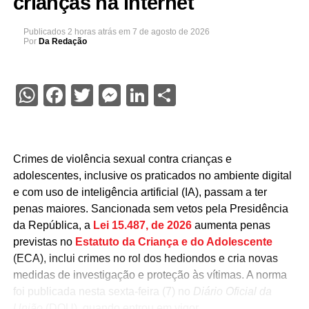
crianças na internet
Publicados
2 horas atrás
em
7 de agosto de 2026
Por
Da Redação
WhatsApp
Facebook
Twitter
Messenger
LinkedIn
Share
Crimes de violência sexual contra crianças e
adolescentes, inclusive os praticados no ambiente digital
e com uso de inteligência artificial (IA), passam a ter
penas maiores.
Sancionada sem vetos pela Presidência
da República, a
Lei 15.487, de 2026
aumenta penas
previstas no
Estatuto da Criança e do Adolescente
(ECA), inclui crimes no rol dos hediondos e cria novas
medidas de investigação e proteção às vítimas. A norma
foi publicada nesta sexta-feira (7) no
Diário Oficial da
União
(DOU), quando entrou em vigor.