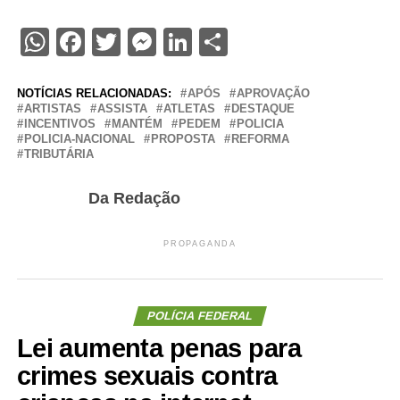
WhatsApp
Facebook
Twitter
Messenger
LinkedIn
Share
NOTÍCIAS RELACIONADAS:
APÓS
APROVAÇÃO
ARTISTAS
ASSISTA
ATLETAS
DESTAQUE
INCENTIVOS
MANTÉM
PEDEM
POLICIA
POLICIA-NACIONAL
PROPOSTA
REFORMA
TRIBUTÁRIA
Da Redação
PROPAGANDA
POLÍCIA FEDERAL
Lei aumenta penas para
crimes sexuais contra