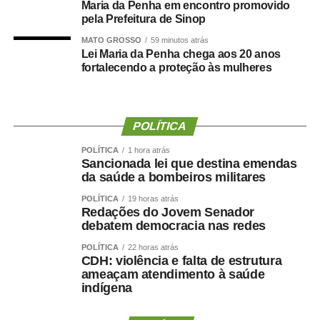
Maria da Penha em encontro promovido
sexual.
Passa ainda a ser punida com três a cinco anos
pela Prefeitura de Sinop
de reclusão a simulação da participação de criança ou
MATO GROSSO
59 minutos atrás
adolescente em conteúdo de violência sexual por meio
Lei Maria da Penha chega aos 20 anos
de montagem ou alteração de imagens, inclusive com IA.
fortalecendo a proteção às mulheres
A punição pode ser aumentada de um terço a dois terços
quando forem usados recursos como IA, deepfake, filtros,
POLÍTICA
perfis falsos, aplicativos de mensagens, redes sociais ou
jogos on-line, fazendo-se passar por criança ou
POLÍTICA
1 hora atrás
adolescente com o fim de induzir a vítima a se exibir de
Sancionada lei que destina emendas
da saúde a bombeiros militares
forma lasciva ou sexualmente explícita ou a fornecer
fotografias ou vídeos sexuais ou sensuais.
POLÍTICA
19 horas atrás
Redações do Jovem Senador
debatem democracia nas redes
Também terá aumento de um terço da pena quem
cometer o crime prevalecendo-se de relações
POLÍTICA
22 horas atrás
CDH: violência e falta de estrutura
domésticas, de coabitação ou de hospitalidade, ou ainda
ameaçam atendimento à saúde
no exercício de cargo ou função pública.
indígena
Ronda virtual