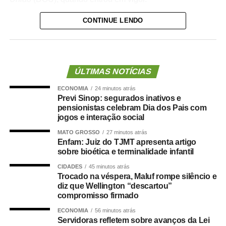
CONTINUE LENDO
Entre as mudanças, a pena para produzir ou registrar
conteúdo de violência sexual contra criança ou
adolescente passa de quatro a oito anos para quatro a 10
anos de reclusão, além de multa.
ÚLTIMAS NOTÍCIAS
A mesma pena passa a valer para quem oferece, troca,
ECONOMIA
24 minutos atrás
transmite, distribui, publica ou divulga esse tipo de
Previ Sinop: segurados inativos e
material. Para aquisição, posse, armazenamento ou
pensionistas celebram Dia dos Pais com
solicitação, a punição passa de um a quatro anos para
jogos e interação social
três a seis anos.
MATO GROSSO
27 minutos atrás
Enfam: Juiz do TJMT apresenta artigo
A lei também pune com três a seis anos quem acessar ou
sobre bioética e terminalidade infantil
visualizar deliberadamente esse conteúdo pela internet
CIDADES
45 minutos atrás
ou por serviços de streaming com finalidade sexual.
Trocado na véspera, Maluf rompe silêncio e
diz que Wellington “descartou”
compromisso firmado
A norma também amplia de um a três anos para três a
cinco anos a pena para quem aliciar, assediar, convidar,
ECONOMIA
56 minutos atrás
Servidoras refletem sobre avanços da Lei
instigar ou constranger menor de 14 anos com finalidade