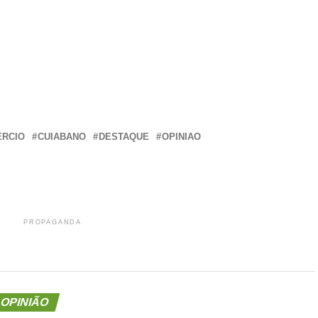
r
In
re
RCIO
CUIABANO
DESTAQUE
OPINIAO
PROPAGANDA
OPINIÃO