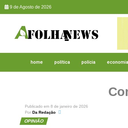
9 de Agosto de 2026
home
política
polícia
economi
Com
Publicado em
8 de janeiro de 2026
Por
Da Redação
OPINIÃO