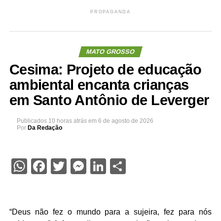
PROPAGANDA
MATO GROSSO
Cesima: Projeto de educação
ambiental encanta crianças
em Santo Antônio de Leverger
Publicados
10 horas atrás
em
6 de agosto de 2026
Por
Da Redação
WhatsApp
Facebook
Twitter
Messenger
LinkedIn
Share
“Deus não fez o mundo para a sujeira, fez para nós