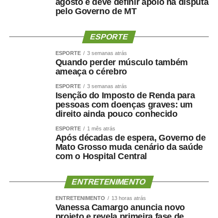
agosto e deve definir apoio na disputa
Outro parceiro é o Sistema Famato/Senar-MT, que
pelo Governo de MT
apresentou às crianças a relação entre produção rural e
conservação ambiental. A analista de promoção social do
ESPORTE
Serviço Nacional de Aprendizagem Rural de Mato Grosso
(Senar Mato Grosso – Sistema Famato), Milvia Lopes de
ESPORTE
3 semanas atrás
Paula, destacou que a conscientização deve começar
Quando perder músculo também
ameaça o cérebro
desde cedo.
ESPORTE
3 semanas atrás
“A gente acredita que, incentivando as crianças desde
Isenção do Imposto de Renda para
pessoas com doenças graves: um
pequenas a cuidar da natureza e compreender o meio
direito ainda pouco conhecido
ambiente, também estamos estimulando futuros
profissionais para o agro”, afirmou. Segundo ela, a
ESPORTE
1 mês atrás
Após décadas de espera, Governo de
proposta foi mostrar de forma lúdica como os produtores
Mato Grosso muda cenário da saúde
rurais atuam na preservação ambiental e na produção de
com o Hospital Central
alimentos.
ENTRETENIMENTO
Outra instituição participante foi a Associação dos
Produtores de Feijão, Pulses, Colheitas Especiais e
ENTRETENIMENTO
13 horas atrás
Vanessa Camargo anuncia novo
Irrigantes de Mato Grosso (Aprofir). A representante da
projeto e revela primeira fase de