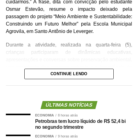
cuidarmos.” A frase, dita com convicção pelo estudante
Osmar Estevão, resume o impacto deixado pela
passagem do projeto “Meio Ambiente e Sustentabilidade:
Construindo um Futuro Melhor” pela Escola Municipal
Agrovila, em Santo Antônio de Leverger.
Durante a atividade, realizada na quarta-feira (5),
crianças participaram de dinâmicas educativas,
apresentações e conversas sobre preservação ambiental,
uso consciente dos recursos naturais e a importância de
CONTINUE LENDO
atitudes simples no dia a dia. E foi justamente entre os
alunos que o aprendizado mostrou seus primeiros
resultados.
Empolgado, Osmar compartilhou as lições que levou para
ÚLTIMAS NOTÍCIAS
casa. Falou sobre reciclagem, economia de água e
ECONOMIA
8 horas atrás
cuidado com a natureza. “Se você deixar a água muito
Petrobras tem lucro líquido de R$ 52,4 bi
ligada, tomar banho demorando, gasta água. Imagina se
no segundo trimestre
a água acabar por nossa causa. Os animais não vão
ECONOMIA
9 horas atrás