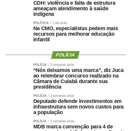
ambiente”, explicou. De acordo com a magistrada, o
CDH: violência e falta de estrutura
ameaçam atendimento à saúde
envolvimento das instituições parceiras fortalece a
indígena
mensagem, permitindo que os alunos levem o
aprendizado para outros espaços de convivência, como a
POLÍTICA
1 dia atrás
Na CMO, especialistas pedem mais
família e o círculo de amigos.
recursos para melhorar educação
infantil
Entre os parceiros da iniciativa está a Comissão de
Direito Ambiental da Ordem dos Advogados do Brasil
POLÍCIA
Seccional Mato Grosso (OAB/MT). Para o vice-presidente
da comissão, Gustavo Tomazeti Carrara, o projeto
POLÍCIA
3 semanas atrás
“Nós deixamos uma marca”, diz Juca
representa uma oportunidade de difundir valores
ao relembrar concurso realizado na
ambientais desde a infância. “É muito gratificante poder
Câmara de Cuiabá durante sua
participar de um projeto dessa magnitude. A OAB se
presidência
sente tranquila e grata por participar e poder plantar essa
POLÍCIA
3 semanas atrás
semente do bem, essa corrente do bem, em um estado
Deputado defende investimentos em
tão importante como Mato Grosso, que possui três
infraestrutura sem novos custos para
a população
biomas. Nada é mais importante do que semear a
educação.”
POLÍCIA
3 semanas atrás
MDB marca convenção para 4 de