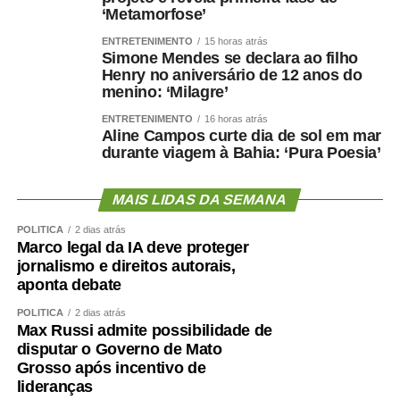
entidade, Júlia Barros dos Santos, conduziu atividades
‘Metamorfose’
voltadas ao uso consciente da água e à importância da
ENTRETENIMENTO
15 horas atrás
irrigação na agricultura. “Queremos mostrar que irrigação
Simone Mendes se declara ao filho
não significa desperdício de água. Pelo contrário, é uma
Henry no aniversário de 12 anos do
ferramenta importante para a produção de alimentos”,
menino: ‘Milagre’
explicou. De forma didática, a apresentação abordou a
ENTRETENIMENTO
16 horas atrás
produção do feijão, mostrou diferentes variedades do
Aline Campos curte dia de sol em mar
durante viagem à Bahia: ‘Pura Poesia’
grão e utilizou vídeos para demonstrar o processo de
germinação das plantas.
MAIS LIDAS DA SEMANA
Ao final da programação, ficou evidente que a educação
POLÍTICA
2 dias atrás
ambiental se torna ainda mais eficaz quando dialoga
Marco legal da IA deve proteger
diretamente com o universo infantil. Entre novas
jornalismo e direitos autorais,
descobertas, o plantio de mudas de árvores, atividades
aponta debate
lúdicas e as brincadeiras conduzidas pelo palhaço Lelé
POLÍTICA
2 dias atrás
Picolé Curimpampam, personagem interpretado por
Max Russi admite possibilidade de
Marcelo Luciano Pereira Campos, do Juizado Volante
disputar o Governo de Mato
Ambiental (Juvam), as crianças participaram do jogo
Grosso após incentivo de
lideranças
Rebojando e aprenderam, de forma divertida, sobre a