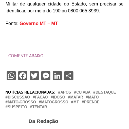
Militar de qualquer cidade do Estado, sem precisar se
identificar, por meio do 190 ou 0800.065.3939.
Fonte:
Governo MT – MT
COMENTE ABAIXO:
WhatsApp
Facebook
Twitter
Messenger
LinkedIn
Share
NOTÍCIAS RELACIONADAS:
APÓS
CUIABÁ
DESTAQUE
DISCUSSÃO
FACÃO
IDOSO
MATAR
MATO
MATO-GROSSO
MATOGROSSO
MT
PRENDE
SUSPEITO
TENTAR
Da Redação