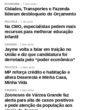
importância da preservação dos recursos naturais.
ECONOMIA
7 dias atrás
Cidades, Transportes e Fazenda
A experiência reforçou que atitudes simples, como
lideram desbloqueio do Orçamento
economizar água, destinar corretamente os resíduos para
POLÍTICA
1 dia atrás
a reciclagem e cuidar das plantas, podem contribuir para
Na CMO, especialistas pedem mais
a construção de um futuro mais sustentável. Para Osmar,
recursos para melhorar educação
infantil
a mensagem já está clara: cuidar da natureza é uma
responsabilidade de todos. “Vocês têm que pegar a muda
CIDADES
2 dias atrás
e plantar. Aí vai crescer uma árvore”, ensinou o pequeno
Jayme volta a falar em traição no
União e diz que candidatura foi
estudante.
derrotada pelo “poder econômico”
Também participaram da ação representantes da Escola
POLÍTICA
2 dias atrás
Superior da Magistratura de Mato Grosso (Esmagis-MT),
MP reforça crédito e habitação e
do Núcleo de Sustentabilidade do Tribunal de Justiça de
altera Desenrola e Minha Casa,
Minha Vida
Mato Grosso; do Programa Verde Novo do Tribunal de
TJMT; da Prefeitura de Santo Antônio e da Associação de
CIDADES
2 dias atrás
Criadores de Mato Grosso (Acrimat) .
Zoonoses de Várzea Grande faz
alerta para alta de casos positivos
e pede atenção da população aos
Outras informações podem ser obtidas pelo e-mail