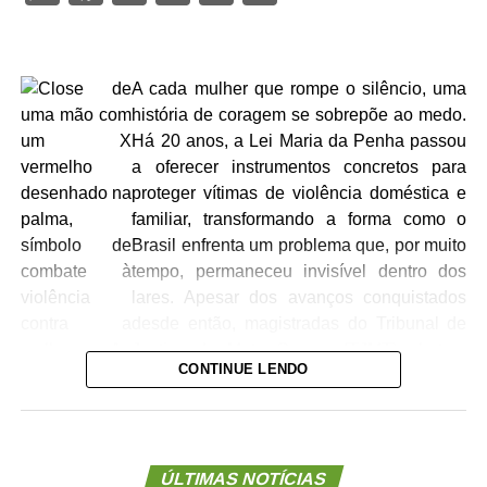
A cada mulher que rompe o silêncio, uma
história de coragem se sobrepõe ao medo.
Há 20 anos, a Lei Maria da Penha passou
a oferecer instrumentos concretos para
proteger vítimas de violência doméstica e
familiar, transformando a forma como o
Brasil enfrenta um problema que, por muito
tempo, permaneceu invisível dentro dos
lares. Apesar dos avanços conquistados
desde então, magistradas do Tribunal de
Justiça de Mato Grosso (TJMT) alertam
CONTINUE LENDO
que a mudança cultural ainda é o maior
desafio para impedir que novas mulheres
tenham suas vidas interrompidas pela
violência.
ÚLTIMAS NOTÍCIAS