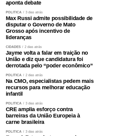
aponta debate
Rede que protege
POLÍTICA
3 dias atrás
Max Russi admite possibilidade de
As magistradas destacam que nenhuma instituição
disputar o Governo de Mato
consegue enfrentar a violência doméstica sozinha.
Grosso após incentivo de
lideranças
Ana Graziela defende investimentos permanentes em
CIDADES
2 dias atrás
políticas públicas, fortalecimento das Delegacias
Jayme volta a falar em traição no
Especializadas, ampliação da Patrulha Maria da Penha,
União e diz que candidatura foi
atendimento psicológico e ações que promovam a
derrotada pelo “poder econômico”
autonomia financeira das mulheres. Para ela, a atuação
POLÍTICA
2 dias atrás
integrada da rede é indispensável para garantir proteção
Na CMO, especialistas pedem mais
efetiva às vítimas.
recursos para melhorar educação
infantil
Tatyana reforça que o trabalho em rede também precisa
POLÍTICA
3 dias atrás
olhar para o futuro, apostando na educação como
CRE amplia esforço contra
instrumento de transformação social.
barreiras da União Europeia à
carne brasileira
Ela cita iniciativas desenvolvidas pelo Poder Judiciário,
POLÍTICA
3 dias atrás
como o projeto Lei Maria da Penha Vai às Escolas e o A