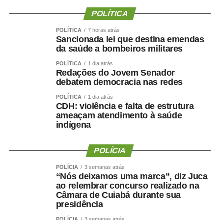
Mulher de Cuiabá, também aponta a
POLÍTICA
visibilidade dada ao problema como um
dos maiores legados da legislação.
POLÍTICA
7 horas atrás
Sancionada lei que destina emendas
da saúde a bombeiros militares
“Um dos principais avanços foi,
principalmente, a visibilidade da violência
POLÍTICA
1 dia atrás
Redações do Jovem Senador
doméstica contra a mulher. Hoje, nós
debatem democracia nas redes
conseguimos entender que não se trata de
POLÍTICA
1 dia atrás
um problema no âmbito privado, como se
CDH: violência e falta de estrutura
entendia no passado, mas ela se tornou o
ameaçam atendimento à saúde
centro do debate público. Hoje, nós
indígena
discutimos não apenas a violência física,
mas também a violência psicológica,
POLÍCIA
moral, patrimonial, sexual e, mais
POLÍCIA
3 semanas atrás
recentemente, a violência vicária”, afirma.
“Nós deixamos uma marca”, diz Juca
ao relembrar concurso realizado na
Para a magistrada, dar visibilidade ao problema também
Câmara de Cuiabá durante sua
permite produzir estatísticas e direcionar políticas
presidência
públicas voltadas à prevenção e ao acolhimento das
POLÍCIA
3 semanas atrás