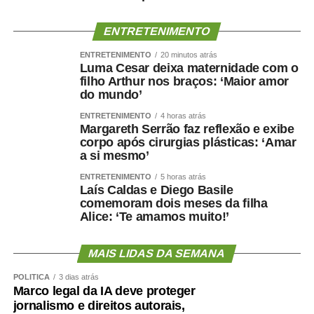
articulação em rede”, ressalta.
ENTRETENIMENTO
A magistrada observa ainda que nos
últimos anos houve aumento das
ENTRETENIMENTO
20 minutos atrás
Luma Cesar deixa maternidade com o
denúncias envolvendo violência
filho Arthur nos braços: ‘Maior amor
psicológica e patrimonial, impulsionado pelo maior
do mundo’
conhecimento sobre os direitos das mulheres. Ao mesmo
ENTRETENIMENTO
4 horas atrás
tempo, o crescimento dos casos de feminicídio em Mato
Margareth Serrão faz reflexão e exibe
Grosso preocupa o Judiciário, que busca identificar
corpo após cirurgias plásticas: ‘Amar
a si mesmo’
fatores de risco para fortalecer as ações preventivas.
ENTRETENIMENTO
5 horas atrás
Na mesma linha, a juíza Tatyana lembra que o aumento
Laís Caldas e Diego Basile
comemoram dois meses da filha
das penas para feminicídio representa uma resposta
Alice: ‘Te amamos muito!’
importante do Estado, mas não é suficiente para mudar
uma realidade construída ao longo de gerações.
“Infelizmente, como a gente vê que isso não é um
MAIS LIDAS DA SEMANA
problema só legislativo, é um problema cultural, mesmo
POLÍTICA
3 dias atrás
com a implantação da lei, no ano passado nós tivemos
Marco legal da IA deve proteger
um aumento de feminicídio”, afirma.
jornalismo e direitos autorais,