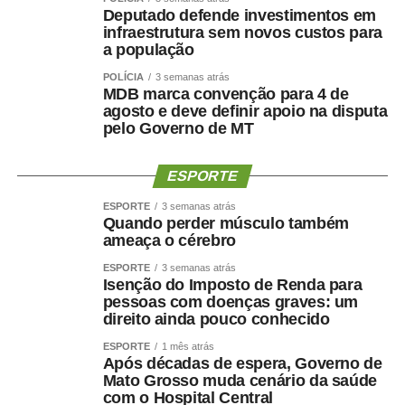
vítimas.
Deputado defende investimentos em
infraestrutura sem novos custos para
a população
Desafio permanente
POLÍCIA
3 semanas atrás
Mesmo após duas décadas da Lei Maria da Penha, as
MDB marca convenção para 4 de
agosto e deve definir apoio na disputa
duas magistradas concordam que a violência doméstica
pelo Governo de MT
não será combatida apenas com a aplicação da
legislação.
ESPORTE
Para a juíza Ana Graziela, trata-se de um
ESPORTE
3 semanas atrás
problema social e estrutural. “A violência
Quando perder músculo também
ameaça o cérebro
doméstica e familiar contra a mulher, para
além de um problema judicial, é um
ESPORTE
3 semanas atrás
Isenção do Imposto de Renda para
problema social e estrutural. Esse é o
pessoas com doenças graves: um
maior desafio, a mudança social e
direito ainda pouco conhecido
estrutural do que gera e fomenta essa
ESPORTE
violência, não bastando a aplicação correta
1 mês atrás
Após décadas de espera, Governo de
da lei para findar a violência e proteger as
Mato Grosso muda cenário da saúde
vítimas. Por isso se mostra tão importante a
com o Hospital Central