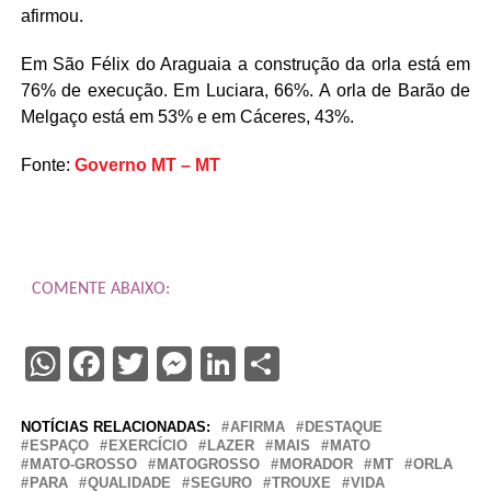
afirmou.
Em São Félix do Araguaia a construção da orla está em
76% de execução. Em Luciara, 66%. A orla de Barão de
Melgaço está em 53% e em Cáceres, 43%.
Fonte:
Governo MT – MT
COMENTE ABAIXO:
WhatsApp
Facebook
Twitter
Messenger
LinkedIn
Share
NOTÍCIAS RELACIONADAS:
AFIRMA
DESTAQUE
ESPAÇO
EXERCÍCIO
LAZER
MAIS
MATO
MATO-GROSSO
MATOGROSSO
MORADOR
MT
ORLA
PARA
QUALIDADE
SEGURO
TROUXE
VIDA