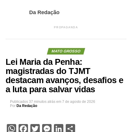
Da Redação
PROPAGANDA
MATO GROSSO
Lei Maria da Penha:
magistradas do TJMT
destacam avanços, desafios e
a luta para salvar vidas
Publicados
37 minutos atrás
em
7 de agosto de 2026
Por
Da Redação
WhatsApp
Facebook
Twitter
Messenger
LinkedIn
Share