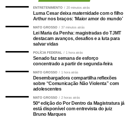
A juíza Ana Graziela Vaz de Campos Alves Corrêa, que
ENTRETENIMENTO
20 minutos atrás
atuou por muitos anos na 1ª Vara Especializada de
Luma Cesar deixa maternidade com o filho
Violência Doméstica e Familiar contra a Mulher e
Arthur nos braços: ‘Maior amor do mundo’
atualmente responde pela 2ª Vara Especializada de
MATO GROSSO
37 minutos atrás
Família e Sucessões, destaca que a legislação
Lei Maria da Penha: magistradas do TJMT
destacam avanços, desafios e a luta para
representou uma mudança histórica ao reconhecer
salvar vidas
diferentes formas de violência contra a mulher e criar
mecanismos de proteção mais efetivos.
POLÍCIA FEDERAL
1 hora atrás
Senado faz semana de esforço
concentrado a partir de segunda-feira
Segundo ela, além de ampliar o conceito de violência
doméstica para incluir as agressões psicológica, sexual,
MATO GROSSO
1 hora atrás
Desembargadora compartilha reflexões
patrimonial e moral, a Lei Maria da Penha instituiu
sobre “Comunicação Não Violenta” com
medidas protetivas com análise prioritária, fortaleceu a
adolescentes
punição aos agressores e criou varas especializadas com
MATO GROSSO
2 horas atrás
equipes multidisciplinares e atuação integrada com a
50ª edição do Por Dentro da Magistratura já
rede de proteção.
está disponível com entrevista do juiz
Bruno Marques
A juíza Tatyana Lopes de Araújo Borges, titular da 2ª Vara
Especializada de Violência Doméstica e Familiar contra a