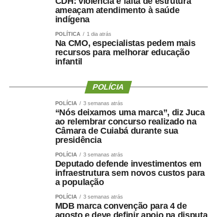
CDH: violência e falta de estrutura
ameaçam atendimento à saúde
envolvimento das instituições parceiras fortalece a
indígena
mensagem, permitindo que os alunos levem o
aprendizado para outros espaços de convivência, como a
POLÍTICA
1 dia atrás
Na CMO, especialistas pedem mais
família e o círculo de amigos.
recursos para melhorar educação
infantil
Entre os parceiros da iniciativa está a Comissão de
Direito Ambiental da Ordem dos Advogados do Brasil
POLÍCIA
Seccional Mato Grosso (OAB/MT). Para o vice-presidente
da comissão, Gustavo Tomazeti Carrara, o projeto
POLÍCIA
3 semanas atrás
“Nós deixamos uma marca”, diz Juca
representa uma oportunidade de difundir valores
ao relembrar concurso realizado na
ambientais desde a infância. “É muito gratificante poder
Câmara de Cuiabá durante sua
participar de um projeto dessa magnitude. A OAB se
presidência
sente tranquila e grata por participar e poder plantar essa
POLÍCIA
3 semanas atrás
semente do bem, essa corrente do bem, em um estado
Deputado defende investimentos em
tão importante como Mato Grosso, que possui três
infraestrutura sem novos custos para
a população
biomas. Nada é mais importante do que semear a
educação.”
POLÍCIA
3 semanas atrás
MDB marca convenção para 4 de
agosto e deve definir apoio na disputa
Outro parceiro é o Sistema Famato/Senar-MT, que