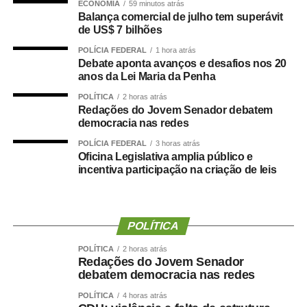
ECONOMIA
59 minutos atrás
destacou a importância da reciclagem de embalagens e
Balança comercial de julho tem superávit
de US$ 7 bilhões
latinhas, lembrando que o descarte correto pode ajudar o
meio ambiente e até gerar renda para as famílias.
POLÍCIA FEDERAL
1 hora atrás
Debate aponta avanços e desafios nos 20
anos da Lei Maria da Penha
A ação é promovida pelo Centro de Estudos Integrados
em Meio Ambiente (Cesima) e reúne diversas instituições
POLÍTICA
2 horas atrás
Redações do Jovem Senador debatem
parceiras em torno do objetivo de aproximar as crianças
democracia nas redes
dos temas socioambientais de maneira acessível e
divertida.
POLÍCIA FEDERAL
3 horas atrás
Oficina Legislativa amplia público e
incentiva participação na criação de leis
Segundo a coordenadora do Cesima e idealizadora do
projeto, a juíza Henriqueta Lima, esta foi a segunda
escola atendida pela iniciativa. A proposta é trabalhar a
conscientização ambiental a partir de uma linguagem
POLÍTICA
adequada à faixa etária dos estudantes. “Viemos trazer,
POLÍTICA
2 horas atrás
de acordo com a idade dessas crianças, um olhar lúdico
Redações do Jovem Senador
sobre a problemática ambiental, os incêndios, a poluição
debatem democracia nas redes
do ar e das águas e a necessidade de proteger o meio
POLÍTICA
4 horas atrás
ambiente”, explicou. De acordo com a magistrada, o