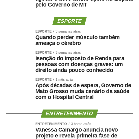
pelo Governo de MT
apresentou às crianças a relação entre produção rural e
conservação ambiental. A analista de promoção social do
ESPORTE
Serviço Nacional de Aprendizagem Rural de Mato Grosso
(Senar Mato Grosso – Sistema Famato), Milvia Lopes de
ESPORTE
3 semanas atrás
Paula, destacou que a conscientização deve começar
Quando perder músculo também
ameaça o cérebro
desde cedo.
ESPORTE
3 semanas atrás
“A gente acredita que, incentivando as crianças desde
Isenção do Imposto de Renda para
pessoas com doenças graves: um
pequenas a cuidar da natureza e compreender o meio
direito ainda pouco conhecido
ambiente, também estamos estimulando futuros
profissionais para o agro”, afirmou. Segundo ela, a
ESPORTE
1 mês atrás
Após décadas de espera, Governo de
proposta foi mostrar de forma lúdica como os produtores
Mato Grosso muda cenário da saúde
rurais atuam na preservação ambiental e na produção de
com o Hospital Central
alimentos.
ENTRETENIMENTO
Outra instituição participante foi a Associação dos
Produtores de Feijão, Pulses, Colheitas Especiais e
ENTRETENIMENTO
3 horas atrás
Vanessa Camargo anuncia novo
Irrigantes de Mato Grosso (Aprofir). A representante da
projeto e revela primeira fase de
entidade, Júlia Barros dos Santos, conduziu atividades