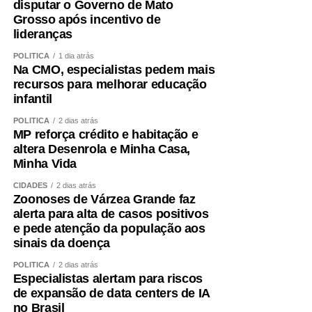
importância da preservação dos recursos naturais.
disputar o Governo de Mato
Grosso após incentivo de
A experiência reforçou que atitudes simples, como
lideranças
economizar água, destinar corretamente os resíduos para
POLÍTICA
1 dia atrás
a reciclagem e cuidar das plantas, podem contribuir para
Na CMO, especialistas pedem mais
a construção de um futuro mais sustentável. Para Osmar,
recursos para melhorar educação
infantil
a mensagem já está clara: cuidar da natureza é uma
responsabilidade de todos. “Vocês têm que pegar a muda
POLÍTICA
2 dias atrás
e plantar. Aí vai crescer uma árvore”, ensinou o pequeno
MP reforça crédito e habitação e
altera Desenrola e Minha Casa,
estudante.
Minha Vida
Também participaram da ação representantes da Escola
CIDADES
2 dias atrás
Superior da Magistratura de Mato Grosso (Esmagis-MT),
Zoonoses de Várzea Grande faz
do Núcleo de Sustentabilidade do Tribunal de Justiça de
alerta para alta de casos positivos
e pede atenção da população aos
Mato Grosso; do Programa Verde Novo do Tribunal de
sinais da doença
TJMT; da Prefeitura de Santo Antônio e da Associação de
Criadores de Mato Grosso (Acrimat) .
POLÍTICA
2 dias atrás
Especialistas alertam para riscos
de expansão de data centers de IA
Outras informações podem ser obtidas pelo e-mail
no Brasil
[email protected]
ou pelos telefones (65) 3617-3844 /