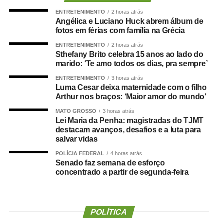
colegiado entendeu que ficou comprovado que o
ENTRETENIMENTO
2 horas atrás
equipamento apresentou falha durante o uso regular.
Angélica e Luciano Huck abrem álbum de
fotos em férias com família na Grécia
Para os desembargadores, houve
defeito na prestação
ENTRETENIMENTO
2 horas atrás
do serviço
, o que caracteriza a responsabilidade objetiva
Sthefany Brito celebra 15 anos ao lado do
da empresa, conforme prevê o Código de Defesa do
marido: ‘Te amo todos os dias, pra sempre’
Consumidor. Com isso, foi mantida integralmente a
ENTRETENIMENTO
3 horas atrás
sentença que condenou a academia ao pagamento da
Luma Cesar deixa maternidade com o filho
indenização.
Arthur nos braços: ‘Maior amor do mundo’
MATO GROSSO
3 horas atrás
Além da indenização, o Tribunal também
preservou a
Lei Maria da Penha: magistradas do TJMT
rescisão do contrato
do aluno sem cobrança de multa
destacam avanços, desafios e a luta para
salvar vidas
por fidelidade, reconhecendo que o acidente
comprometeu a confiança e a continuidade da relação
POLÍCIA FEDERAL
4 horas atrás
Senado faz semana de esforço
entre as partes.
concentrado a partir de segunda-feira
COMENTE ABAIXO:
POLÍTICA