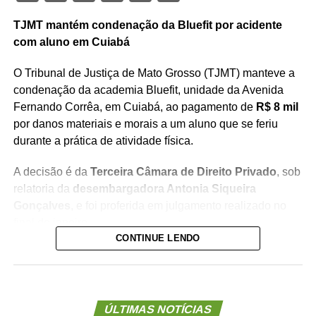
TJMT mantém condenação da Bluefit por acidente
com aluno em Cuiabá
O Tribunal de Justiça de Mato Grosso (TJMT) manteve a
condenação da academia Bluefit, unidade da Avenida
Fernando Corrêa, em Cuiabá, ao pagamento de
R$ 8 mil
por danos materiais e morais a um aluno que se feriu
durante a prática de atividade física.
A decisão é da
Terceira Câmara de Direito Privado
, sob
relatoria da
desembargadora Antonia Siqueira
Gonçalves
, e foi proferida em julgamento realizado no
final de janeiro.
CONTINUE LENDO
De acordo com os autos, o aluno sofreu o acidente
enquanto utilizava o aparelho conhecido como
“Graviton”
, dentro do estabelecimento. A academia
recorreu da sentença de primeira instância, mas o
ÚLTIMAS NOTÍCIAS