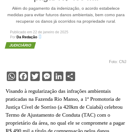
Além do pagamento da indenização, o acordo estabelece
medidas para evitar futuros danos ambientais, bem como para
recuperar os danos já ocorridos na propriedade rural.
Publicado em
22 de janeiro de 2025
Por
Da Redação
JUDICIÁRIO
Foto: CNJ
WhatsApp
Facebook
Twitter
Messenger
LinkedIn
Share
Visando à regularização das infrações ambientais
praticadas na Fazenda Rio Manso, a 1ª Promotoria de
Justiça Cível de Sorriso (a 420km de Cuiabá) celebrou
Termo de Ajustamento de Conduta (TAC) com o
proprietário da área, no qual ele se compromete a pagar
R$ 490 mil a título de compensação pelos danos