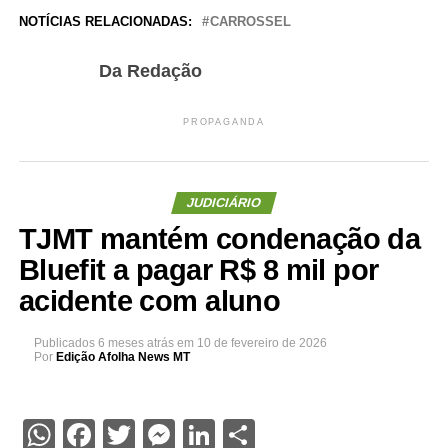
NOTÍCIAS RELACIONADAS:
CARROSSEL
Da Redação
PROPAGANDA
JUDICIÁRIO
TJMT mantém condenação da
Bluefit a pagar R$ 8 mil por
acidente com aluno
Publicados
6 meses atrás
em
10 de fevereiro de 2026
Por
Edição Afolha News MT
WhatsApp
Facebook
Twitter
Messenger
LinkedIn
Share