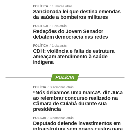
WhatsApp
Facebook
Twitter
Messenger
LinkedIn
Share
POLÍTICA
10 horas atrás
Sancionada lei que destina emendas
da saúde a bombeiros militares
POLÍTICA
1 dia atrás
Redações do Jovem Senador
debatem democracia nas redes
POLÍTICA
1 dia atrás
CDH: violência e falta de estrutura
ameaçam atendimento à saúde
indígena
POLÍCIA
POLÍCIA
3 semanas atrás
“Nós deixamos uma marca”, diz Juca
ao relembrar concurso realizado na
Câmara de Cuiabá durante sua
presidência
POLÍCIA
3 semanas atrás
Deputado defende investimentos em
infraestrutura sem novos custos para