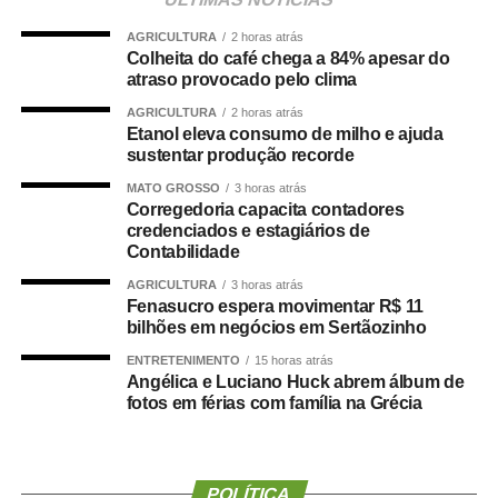
quedas, diabetes e doenças cardiovasculares, novas
AGRICULTURA
2 horas atrás
evidências mostram que essa condição também pode
Colheita do café chega a 84% apesar do
estar associada a maior risco de demência.
atraso provocado pelo clima
AGRICULTURA
2 horas atrás
O que a ciência mostra :
Etanol eleva consumo de milho e ajuda
sustentar produção recorde
MATO GROSSO
3 horas atrás
Corregedoria capacita contadores
credenciados e estagiários de
Um grande estudo publicado na revista
Clinical
Contabilidade
Nutrition
avaliou dados de centenas de milhares de
pessoas e analisou a relação entre composição corporal,
AGRICULTURA
3 horas atrás
Fenasucro espera movimentar R$ 11
força muscular e desenvolvimento de demência.
bilhões em negócios em Sertãozinho
Os resultados mostraram que tanto a sarcopenia isolada
ENTRETENIMENTO
15 horas atrás
Angélica e Luciano Huck abrem álbum de
quanto a obesidade sarcopênica estavam associadas a
fotos em férias com família na Grécia
um risco maior de declínio cognitivo. Um dos achados
mais relevantes foi a importância da
força de preensão
manual
, medida por dinamometria.
POLÍTICA