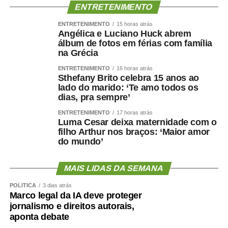
reduzir o gasto energético, aumentar o sedentarismo e
ENTRETENIMENTO
favorecer inflamação crônica. Ao mesmo tempo, fatores
ENTRETENIMENTO
15 horas atrás
como hipertensão, diabetes, apneia do sono e colesterol
Angélica e Luciano Huck abrem
álbum de fotos em férias com família
elevado afetam os vasos sanguíneos que irrigam tanto o
na Grécia
coração quanto o cérebro.
ENTRETENIMENTO
16 horas atrás
Sthefany Brito celebra 15 anos ao
Por isso, preservar músculo é muito mais do que uma
lado do marido: ‘Te amo todos os
questão estética. É uma estratégia de proteção
dias, pra sempre’
metabólica, cardiovascular, funcional e possivelmente
ENTRETENIMENTO
17 horas atrás
cognitiva.
Luma Cesar deixa maternidade com o
filho Arthur nos braços: ‘Maior amor
Como enfrentar
do mundo’
cientificamente esse problema
MAIS LIDAS DA SEMANA
?
POLÍTICA
3 dias atrás
Marco legal da IA deve proteger
jornalismo e direitos autorais,
aponta debate