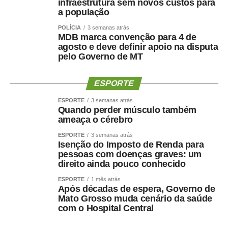
infraestrutura sem novos custos para
a população
Mesmo com o avanço dos medicamentos para
POLÍCIA
3 semanas atrás
obesidade, o objetivo não deve ser apenas reduzir o
MDB marca convenção para 4 de
número na balança. O tratamento precisa preservar
agosto e deve definir apoio na disputa
músculo, reduzir gordura visceral, melhorar o
pelo Governo de MT
metabolismo e manter a autonomia.
ESPORTE
O paciente não deve apenas ficar mais leve. Deve
ESPORTE
3 semanas atrás
ficar
mais saudável, mais forte e funcionalmente mais
Quando perder músculo também
capaz
.
ameaça o cérebro
ESPORTE
3 semanas atrás
Por que o músculo influencia
Isenção do Imposto de Renda para
pessoas com doenças graves: um
a saúde cerebral?
direito ainda pouco conhecido
ESPORTE
1 mês atrás
A relação entre músculo e cérebro é complexa, mas
Após décadas de espera, Governo de
Mato Grosso muda cenário da saúde
alguns mecanismos ajudam a explicá-la.
com o Hospital Central
A perda muscular pode piorar a resistência à insulina,