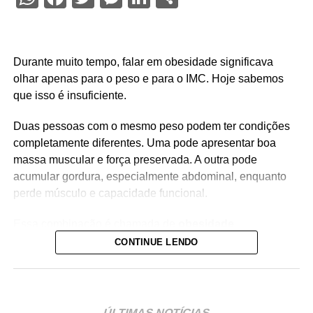
Durante muito tempo, falar em obesidade significava
olhar apenas para o peso e para o IMC. Hoje sabemos
que isso é insuficiente.
Duas pessoas com o mesmo peso podem ter condições
completamente diferentes. Uma pode apresentar boa
massa muscular e força preservada. A outra pode
acumular gordura, especialmente abdominal, enquanto
perde músculo e capacidade funcional.
Essa combinação é chamada de
obesidade
sarcopênica
.
CONTINUE LENDO
Ela reúne dois problemas importantes: excesso de
gordura corporal e redução da massa ou da força
muscular. Além de aumentar o risco de fragilidade,
ÚLTIMAS NOTÍCIAS