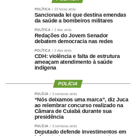
Quanto menor a força e quanto maior sua redução ao
POLÍTICA
23 horas atrás
longo dos anos ,maior foi o risco observado.
Sancionada lei que destina emendas
da saúde a bombeiros militares
Isso reforça uma mudança importante na forma de avaliar
POLÍTICA
2 dias atrás
a saúde:
Não basta saber quanto peso uma pessoa
Redações do Jovem Senador
perdeu. Precisamos saber quanto músculo e quanta
debatem democracia nas redes
força ela conseguiu preservar.
POLÍTICA
2 dias atrás
CDH: violência e falta de estrutura
Emagrecer , nem sempre
ameaçam atendimento à saúde
indígena
significa melhorar a saúde ?
POLÍCIA
POLÍCIA
3 semanas atrás
“Nós deixamos uma marca”, diz Juca
Uma perda de peso mal conduzida pode incluir perda
ao relembrar concurso realizado na
Câmara de Cuiabá durante sua
significativa de massa muscular, principalmente em
presidência
pessoas mais velhas, sedentárias, submetidas a dietas
muito restritivas ou a tratamentos sem acompanhamento
POLÍCIA
3 semanas atrás
Deputado defende investimentos em
adequado.