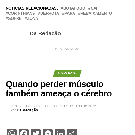
NOTÍCIAS RELACIONADAS:
BOTAFOGO
CAI
CORINTHIANS
DERROTA
PARA
REBAIXAMENTO
SOFRE
ZONA
Da Redação
PROPAGANDA
ESPORTE
Quando perder músculo
também ameaça o cérebro
Publicados
3 semanas atrás
em
16 de julho de 2026
Por
Da Redação
WhatsApp
Facebook
Twitter
Messenger
LinkedIn
Share