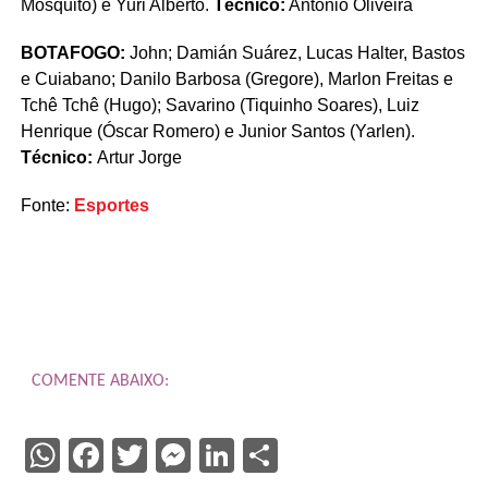
Mosquito) e Yuri Alberto.
Técnico:
António Oliveira
BOTAFOGO:
John; Damián Suárez, Lucas Halter, Bastos
e Cuiabano; Danilo Barbosa (Gregore), Marlon Freitas e
Tchê Tchê (Hugo); Savarino (Tiquinho Soares), Luiz
Henrique (Óscar Romero) e Junior Santos (Yarlen).
Técnico:
Artur Jorge
Fonte:
Esportes
COMENTE ABAIXO:
WhatsApp
Facebook
Twitter
Messenger
LinkedIn
Share