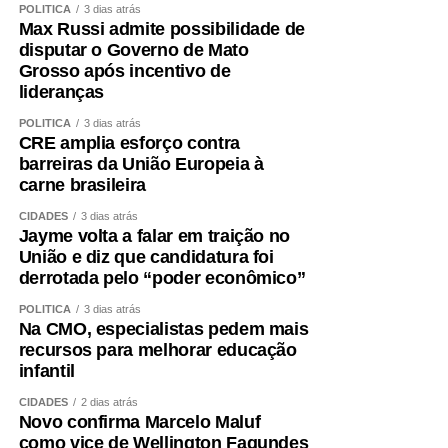
O primeiro passo é avaliar mais do que o peso.
POLÍTICA
3 dias atrás
Max Russi admite possibilidade de
Circunferência abdominal, composição corporal, força de
disputar o Governo de Mato
preensão, velocidade da marcha, capacidade funcional e
Grosso após incentivo de
exames cardiometabólicos ajudam a identificar riscos que
lideranças
o IMC isolado não mostra.
POLÍTICA
3 dias atrás
CRE amplia esforço contra
O treinamento de força deve ocupar posição central.
barreiras da União Europeia à
Caminhar é importante, mas pode não ser suficiente para
carne brasileira
preservar ou recuperar massa muscular. Exercícios
resistidos, progressivos e individualizados são
CIDADES
3 dias atrás
Jayme volta a falar em traição no
fundamentais.
União e diz que candidatura foi
derrotada pelo “poder econômico”
A alimentação também precisa garantir quantidade
adequada de proteínas e energia, distribuídas ao longo
POLÍTICA
3 dias atrás
Na CMO, especialistas pedem mais
do dia e ajustadas à idade, função renal, rotina e
recursos para melhorar educação
condição clínica.
infantil
Além disso, é essencial tratar fatores que aceleram a
CIDADES
2 dias atrás
Novo confirma Marcelo Maluf
perda muscular e o envelhecimento vascular, como
como vice de Wellington Fagundes