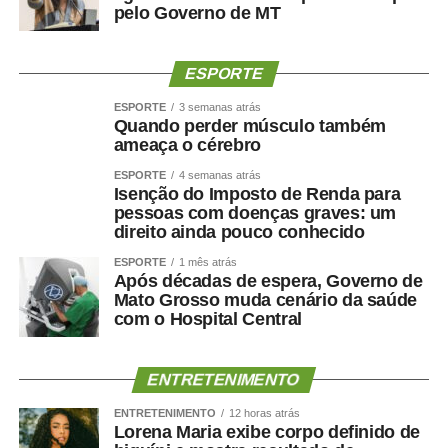
pelo Governo de MT
a saúde cerebral?
ESPORTE
A relação entre músculo e cérebro é complexa, mas
alguns mecanismos ajudam a explicá-la.
ESPORTE
3 semanas atrás
Quando perder músculo também
ameaça o cérebro
A perda muscular pode piorar a resistência à insulina,
reduzir o gasto energético, aumentar o sedentarismo e
ESPORTE
4 semanas atrás
Isenção do Imposto de Renda para
favorecer inflamação crônica. Ao mesmo tempo, fatores
pessoas com doenças graves: um
como hipertensão, diabetes, apneia do sono e colesterol
direito ainda pouco conhecido
elevado afetam os vasos sanguíneos que irrigam tanto o
ESPORTE
1 mês atrás
coração quanto o cérebro.
Após décadas de espera, Governo de
Mato Grosso muda cenário da saúde
Por isso, preservar músculo é muito mais do que uma
com o Hospital Central
questão estética. É uma estratégia de proteção
metabólica, cardiovascular, funcional e possivelmente
ENTRETENIMENTO
cognitiva.
ENTRETENIMENTO
12 horas atrás
Lorena Maria exibe corpo definido de
Como enfrentar