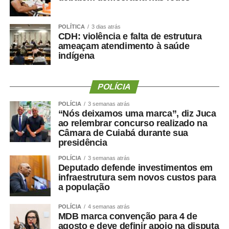
POLÍTICA
3 dias atrás
Uma perda de peso mal conduzida pode incluir perda
CDH: violência e falta de estrutura
significativa de massa muscular, principalmente em
ameaçam atendimento à saúde
indígena
pessoas mais velhas, sedentárias, submetidas a dietas
muito restritivas ou a tratamentos sem acompanhamento
adequado.
POLÍCIA
Mesmo com o avanço dos medicamentos para
POLÍCIA
3 semanas atrás
“Nós deixamos uma marca”, diz Juca
obesidade, o objetivo não deve ser apenas reduzir o
ao relembrar concurso realizado na
número na balança. O tratamento precisa preservar
Câmara de Cuiabá durante sua
músculo, reduzir gordura visceral, melhorar o
presidência
metabolismo e manter a autonomia.
POLÍCIA
3 semanas atrás
Deputado defende investimentos em
O paciente não deve apenas ficar mais leve. Deve
infraestrutura sem novos custos para
ficar
mais saudável, mais forte e funcionalmente mais
a população
capaz
.
POLÍCIA
4 semanas atrás
MDB marca convenção para 4 de
Por que o músculo influencia
agosto e deve definir apoio na disputa