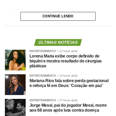
Essa combinação é chamada de
obesidade
sarcopênica
.
CONTINUE LENDO
Ela reúne dois problemas importantes: excesso de
gordura corporal e redução da massa ou da força
muscular. Além de aumentar o risco de fragilidade,
ÚLTIMAS NOTÍCIAS
quedas, diabetes e doenças cardiovasculares, novas
ENTRETENIMENTO
12 horas atrás
evidências mostram que essa condição também pode
Lorena Maria exibe corpo definido de
estar associada a maior risco de demência.
biquíni e mostra resultado de cirurgias
plásticas
O que a ciência mostra :
ENTRETENIMENTO
13 horas atrás
Mariana Rios fala sobre perda gestacional
e reforça fé em Deus: ‘Coração em paz’
Um grande estudo publicado na revista
Clinical
ENTRETENIMENTO
17 horas atrás
Nutrition
avaliou dados de centenas de milhares de
Jorge Messi, pai do jogador Messi, morre
pessoas e analisou a relação entre composição corporal,
aos 68 anos após luta contra doença
força muscular e desenvolvimento de demência.