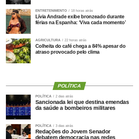
ENTRETENIMENTO
18 horas atrás
Os resultados mostraram que tanto a sarcopenia isolada
Lívia Andrade exibe bronzeado durante
quanto a obesidade sarcopênica estavam associadas a
férias na Espanha: ‘Viva cada momento’
um risco maior de declínio cognitivo. Um dos achados
mais relevantes foi a importância da
força de preensão
AGRICULTURA
22 horas atrás
manual
, medida por dinamometria.
Colheita do café chega a 84% apesar do
atraso provocado pelo clima
Quanto menor a força e quanto maior sua redução ao
longo dos anos ,maior foi o risco observado.
Isso reforça uma mudança importante na forma de avaliar
a saúde:
Não basta saber quanto peso uma pessoa
POLÍTICA
perdeu. Precisamos saber quanto músculo e quanta
POLÍTICA
2 dias atrás
força ela conseguiu preservar.
Sancionada lei que destina emendas
da saúde a bombeiros militares
Emagrecer , nem sempre
significa melhorar a saúde ?
POLÍTICA
3 dias atrás
Redações do Jovem Senador
debatem democracia nas redes