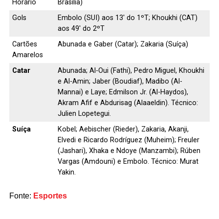
Horário
Brasília)
Gols
Embolo (SUI) aos 13′ do 1ºT; Khoukhi (CAT)
aos 49′ do 2ºT
Cartões
Abunada e Gaber (Catar); Zakaria (Suíça)
Amarelos
Catar
Abunada; Al-Oui (Fathi), Pedro Miguel, Khoukhi
e Al-Amin; Jaber (Boudiaf), Madibo (Al-
Mannai) e Laye; Edmilson Jr. (Al-Haydos),
Akram Afif e Abdurisag (Alaaeldin). Técnico:
Julien Lopetegui.
Suíça
Kobel; Aebischer (Rieder), Zakaria, Akanji,
Elvedi e Ricardo Rodríguez (Muheim); Freuler
(Jashari), Xhaka e Ndoye (Manzambi); Rúben
Vargas (Amdouni) e Embolo. Técnico: Murat
Yakin.
Fonte:
Esportes