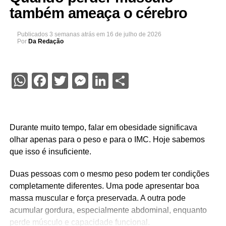
também ameaça o cérebro
Publicados
3 semanas atrás
em
16 de julho de 2026
Por
Da Redação
WhatsApp
Facebook
Twitter
Messenger
LinkedIn
Share
Durante muito tempo, falar em obesidade significava
olhar apenas para o peso e para o IMC. Hoje sabemos
que isso é insuficiente.
Duas pessoas com o mesmo peso podem ter condições
completamente diferentes. Uma pode apresentar boa
massa muscular e força preservada. A outra pode
acumular gordura, especialmente abdominal, enquanto
perde músculo e capacidade funcional.