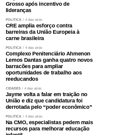
A alimentação também precisa garantir quantidade
Grosso após incentivo de
adequada de proteínas e energia, distribuídas ao longo
lideranças
do dia e ajustadas à idade, função renal, rotina e
POLÍTICA
4 dias atrás
condição clínica.
CRE amplia esforço contra
barreiras da União Europeia à
Além disso, é essencial tratar fatores que aceleram a
carne brasileira
perda muscular e o envelhecimento vascular, como
POLÍTICA
4 dias atrás
sedentarismo, diabetes, hipertensão, alterações do sono,
Complexo Penitenciário Ahmenon
tabagismo e obesidade visceral.
Lemos Dantas ganha quatro novos
barracões para ampliar
Envelhecer bem ,exige
oportunidades de trabalho aos
reeducandos
preservar força
CIDADES
4 dias atrás
Jayme volta a falar em traição no
A obesidade sarcopênica mostra por que o cuidado não
União e diz que candidatura foi
derrotada pelo “poder econômico”
pode ser fragmentado. Peso, metabolismo, coração,
músculo e cérebro fazem parte do mesmo sistema.
POLÍTICA
4 dias atrás
Na CMO, especialistas pedem mais
Entendemos que o acompanhamento precisa ir além da
recursos para melhorar educação
infantil