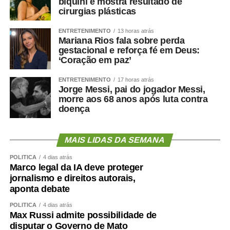
biquíni e mostra resultado de
cirurgias plásticas
cientificamente esse problema
ENTRETENIMENTO
13 horas atrás
?
Mariana Rios fala sobre perda
gestacional e reforça fé em Deus:
‘Coração em paz’
ENTRETENIMENTO
17 horas atrás
O primeiro passo é avaliar mais do que o peso.
Jorge Messi, pai do jogador Messi,
morre aos 68 anos após luta contra
Circunferência abdominal, composição corporal, força de
doença
preensão, velocidade da marcha, capacidade funcional e
exames cardiometabólicos ajudam a identificar riscos que
o IMC isolado não mostra.
MAIS LIDAS DA SEMANA
O treinamento de força deve ocupar posição central.
POLÍTICA
4 dias atrás
Marco legal da IA deve proteger
Caminhar é importante, mas pode não ser suficiente para
jornalismo e direitos autorais,
preservar ou recuperar massa muscular. Exercícios
aponta debate
resistidos, progressivos e individualizados são
POLÍTICA
4 dias atrás
fundamentais.
Max Russi admite possibilidade de
disputar o Governo de Mato