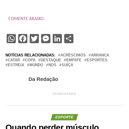
COMENTE ABAIXO:
WhatsApp
Facebook
Twitter
Messenger
LinkedIn
Share
NOTÍCIAS RELACIONADAS:
ACRÉSCIMOS
ARRANCA
CATAR
COPA
DESTAQUE
EMPATE
ESPORTES
ESTREIA
MUNDO
NOS
SUÍÇA
Da Redação
PROPAGANDA
ESPORTE
Quando perder músculo