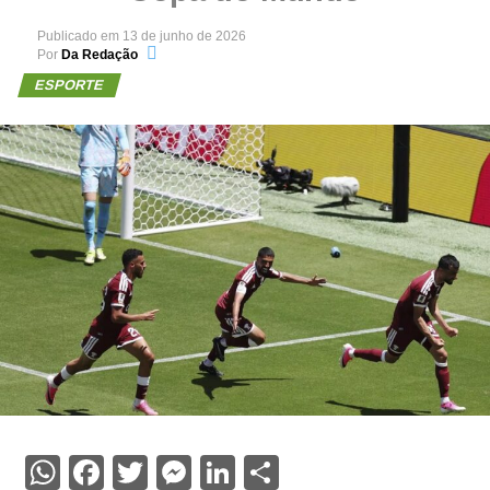
Publicado em
13 de junho de 2026
Por
Da Redação
ESPORTE
WhatsApp
Facebook
Twitter
Messenger
LinkedIn
Share