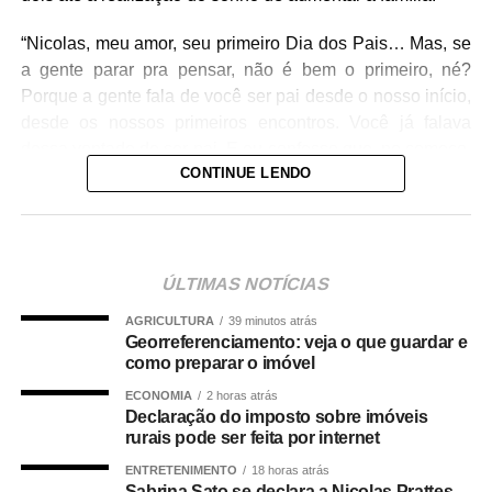
“Nicolas, meu amor, seu primeiro Dia dos Pais… Mas, se
a gente parar pra pensar, não é bem o primeiro, né?
Porque a gente fala de você ser pai desde o nosso início,
desde os nossos primeiros encontros. Você já falava
dessa vontade de ser pai. E eu confesso que, no começo,
CONTINUE LENDO
eu até achava que podia ser papo… porque eu já era
mãe, né? Sei lá, vai que era pra me impressionar, pra
parecer maduro… Mas não. Era realmente o que você
queria. Era um sonho seu.”, iniciou ela.
“E sempre foi um sonho meu ter mais um filho. E quando
ÚLTIMAS NOTÍCIAS
fomos ver, já estávamos grávidos sem nem saber. A
AGRICULTURA
39 minutos atrás
gravidez não evoluiu, mas aquele anjinho já fazia parte
Georreferenciamento: veja o que guardar e
da nossa história. E a gente foi tentando realizar esse
como preparar o imóvel
sonho juntos. Aos poucos. E não foi fácil. Depois a gente
ECONOMIA
2 horas atrás
engravidou do Zac e vivemos”, continuou. Veja
Declaração do imposto sobre imóveis
rurais pode ser feita por internet
publicação completa abaixo:
ENTRETENIMENTO
18 horas atrás
Sabrina Sato se declara a Nicolas Prattes