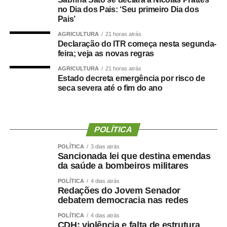
no Dia dos Pais: ‘Seu primeiro Dia dos
Pais’
AGRICULTURA
21 horas atrás
Declaração do ITR começa nesta segunda-
feira; veja as novas regras
AGRICULTURA
21 horas atrás
Estado decreta emergência por risco de
seca severa até o fim do ano
TOP FAMOSOS
COMENTE ABAIXO:
POLÍTICA
WhatsApp
Facebook
Twitter
Messenger
LinkedIn
Share
POLÍTICA
3 dias atrás
Sancionada lei que destina emendas
da saúde a bombeiros militares
POLÍTICA
4 dias atrás
Redações do Jovem Senador
debatem democracia nas redes
POLÍTICA
4 dias atrás
CDH: violência e falta de estrutura