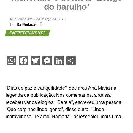
do barulho’
Publicado em
3 de março de 2025
Por
Da Redação
ENTRETENIMENTO
WhatsApp
Facebook
Twitter
Messenger
LinkedIn
Share
“Dias de paz e tranquilidade”, declarou Ana Maria na
legenda da publicação. Nos comentários, a artista
recebeu vários elogios. “Sereia”, escreveu uma pessoa.
“Que corpinho lindo, gente”, disse outra. “Linda,
maravilhosa. Te amo, Namaria”, acrescentou mais uma.