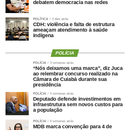
debatem democracia nas redes
laudo contenha a especificação do cargo e a aptidão
para o exercício da função.
POLÍTICA
3 dias atrás
CDH: violência e falta de estrutura
Processo Seletivo
ameaçam atendimento à saúde
indígena
O processo seletivo, realizado em 2024, ofertou 2.015
vagas para contratação temporária e formação de
POLÍCIA
cadastro de reserva para cargos de níveis médio e
POLÍCIA
3 semanas atrás
superior. Os profissionais atuarão nas unidades
“Nós deixamos uma marca”, diz Juca
educacionais da rede pública municipal, substituindo
ao relembrar concurso realizado na
Câmara de Cuiabá durante sua
servidores efetivos e atendendo a necessidades
presidência
temporárias de excepcional interesse público.
POLÍCIA
4 semanas atrás
Deputado defende investimentos em
11-31-01-2025-CONVOCACAO-PEDAGOGO-
infraestrutura sem novos custos para
a população
REGIONAL-CAMPO-EMEBCNova
Esperanca.pdf
POLÍCIA
4 semanas atrás
MDB marca convenção para 4 de