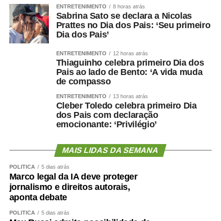
3-31-01-2025-TARDE-CONVOCACAO-
ENTRETENIMENTO
8 horas atrás
Sabrina Sato se declara a Nicolas
PEDAGOGO-REGIONAL-OESTE-
Prattes no Dia dos Pais: ‘Seu primeiro
VESPERTINO.pdf
Dia dos Pais’
2-31-01-2025-TARDE-CONVOCACAO-
ENTRETENIMENTO
12 horas atrás
Thiaguinho celebra primeiro Dia dos
PEDAGOGO-REGIONAL-LESTE-
Pais ao lado de Bento: ‘A vida muda
VESPERTINO.pdf
de compasso
1-31-01-2025-MANHA-CONVOCACAO-
ENTRETENIMENTO
13 horas atrás
Cleber Toledo celebra primeiro Dia
PEDAGOGO-REGIONAL-NORTE-
dos Pais com declaração
MATUTINO.pdf
emocionante: ‘Privilégio’
5-31-01-2025-Tarde-PEDAGOGO-REGIONAL-
MAIS LIDAS DA SEMANA
CAMPO EMEBC BENEDITA XAVIER.pdf
POLÍTICA
5 dias atrás
4-31-01-2025-TARDE-CONVOCACAO-
Marco legal da IA deve proteger
PEDAGOGO-REGIONAL-SUL-
jornalismo e direitos autorais,
aponta debate
VESPERTINO.pdf
POLÍTICA
5 dias atrás
Secom- Cuiabá