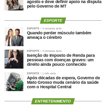
10-31-01-2025-CONVOCACAO-PEDAGOGO-
agosto e deve definir apoio na disputa
pelo Governo de MT
REGIONAL-CAMPO-EMEBC Profª Hilda
Caetano de Oliveira Leite.pdf
ESPORTE
7-31-01-2025-CONVOCACAO-PEDAGOGO-
REGIONAL-CAMPO EMEBC NOSSA
ESPORTE
4 semanas atrás
Quando perder músculo também
SENHORA PENHA DE FRANCA.pdf
ameaça o cérebro
9-31-01-2025-CONVOCACAO-PEDAGOGO-
REGIONAL-CAMPO-EMEBC Herbert de
ESPORTE
4 semanas atrás
Isenção do Imposto de Renda para
Souza.pdf
pessoas com doenças graves: um
direito ainda pouco conhecido
8-31-01-2025-CONVOCACAO-PEDAGOGO-
REGIONAL-CAMPO-EMEBC Prof Udeney
ESPORTE
1 mês atrás
Após décadas de espera, Governo de
Gonçalves de Amorim.pdf
Mato Grosso muda cenário da saúde
6- 31-01-2025-CONVOCACAO-PEDAGOGO-
com o Hospital Central
REGIONAL-CAMPO EMEBC DR ESTEVAO
ALVES CORREA.pdf
ENTRETENIMENTO