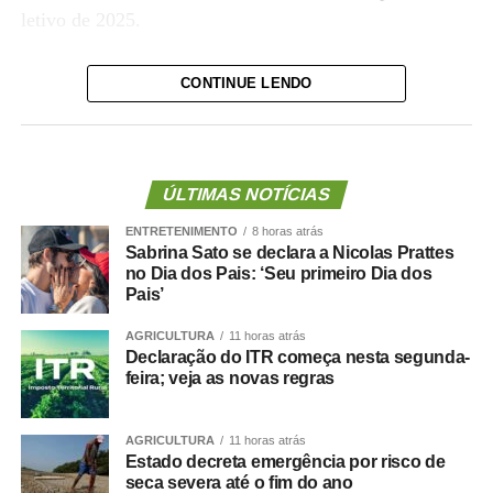
letivo de 2025.
Os candidatos convocados devem comparecer à
CONTINUE LENDO
Secretaria Municipal de Educação, localizada na Rua
Diogo Domingos Ferreira, nº 292, bairro Bandeirantes,
no dia 31 de janeiro de 2025, seguindo as datas e
horários estabelecidos nos editais, para entrega de
ÚLTIMAS NOTÍCIAS
documentos e atribuição de vagas.
ENTRETENIMENTO
8 horas atrás
Sabrina Sato se declara a Nicolas Prattes
Orientações
no Dia dos Pais: ‘Seu primeiro Dia dos
Pais’
Os aprovados devem ler atentamente os editais. O
AGRICULTURA
11 horas atrás
candidato que não comparecer no dia e horário
Declaração do ITR começa nesta segunda-
feira; veja as novas regras
previstos ou não apresentar toda a documentação
exigida será eliminado, sem possibilidade de segunda
chamada. Nesse caso, será convocado o próximo
AGRICULTURA
11 horas atrás
Estado decreta emergência por risco de
classificado na sequência.
seca severa até o fim do ano