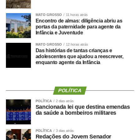
Os documentos a serem apresentados, conforme os
MATO GROSSO
11 horas atrás
editais, são RG, CPF, Título de Eleitor, PIS ou PASEP,
Encontro de almas: diligência abriu as
Certificado de Reservista (para candidatos do sexo
portas da paternidade para agente da
Infância e Juventude
masculino), conta corrente no Banco do Brasil (caso
possua), comprovante de residência, diploma ou
MATO GROSSO
12 horas atrás
certificado de conclusão de curso acompanhado do
Das histórias de tantas crianças e
adolescentes que ajudou a reescrever,
histórico escolar (Ensino Médio), exame admissional e
enquanto agente da Infância
certidões negativas.
A Secretaria Municipal de Educação informa que o
candidato que chegar atrasado e tiver seu nome
POLÍTICA
chamado será realocado para o final da lista. Caso
POLÍTICA
2 dias atrás
Sancionada lei que destina emendas
compareça em horário diferente do estabelecido, será
da saúde a bombeiros militares
eliminado do certame, conforme item 13.3 do edital.
Os candidatos convocados devem realizar o exame
POLÍTICA
3 dias atrás
Redações do Jovem Senador
admissional no local de sua preferência, desde que o