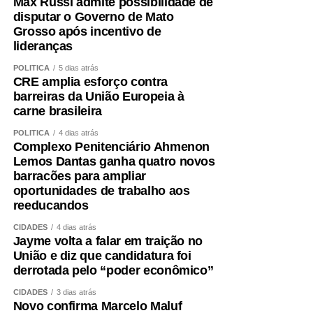
Max Russi admite possibilidade de
disputar o Governo de Mato
COMENTE ABAIXO:
Grosso após incentivo de
lideranças
POLÍTICA
WhatsApp
5 dias atrás
Facebook
Twitter
Messenger
LinkedIn
Share
CRE amplia esforço contra
barreiras da União Europeia à
carne brasileira
POLÍTICA
4 dias atrás
Complexo Penitenciário Ahmenon
Lemos Dantas ganha quatro novos
barracões para ampliar
oportunidades de trabalho aos
reeducandos
CIDADES
4 dias atrás
Jayme volta a falar em traição no
União e diz que candidatura foi
derrotada pelo “poder econômico”
CIDADES
3 dias atrás
Novo confirma Marcelo Maluf