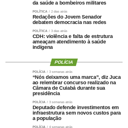
da saúde a bombeiros militares
desenvolvidas pela Prefeitura de Sinop e contribuem
POLÍTICA
2 dias atrás
para ampliar a participação da população em atividades
Redações do Jovem Senador
esportivas. “Os Jogos Olímpicos e os Jogos Paralímpicos
debatem democracia nas redes
de Sinop são eventos tradicionais e muito aguardados
POLÍTICA
3 dias atrás
pela comunidade esportiva. A competição oferece
CDH: violência e falta de estrutura
oportunidades para atletas de diferentes modalidades
ameaçam atendimento à saúde
indígena
demonstrarem seu potencial, conquistarem resultados e
representarem suas equipes. Além disso, os jogos
incentivam a prática esportiva e fortalecem o esporte
POLÍCIA
como ferramenta de integração social e desenvolvimento
POLÍCIA
3 semanas atrás
humano”, afirmou.
“Nós deixamos uma marca”, diz Juca
ao relembrar concurso realizado na
O secretário também destacou que as novidades desta
Câmara de Cuiabá durante sua
presidência
edição ampliam o alcance do evento e aproximam ainda
mais a população das atividades esportivas. “A inclusão
POLÍCIA
3 semanas atrás
Deputado defende investimentos em
de novas modalidades e a realização de disputas na
infraestrutura sem novos custos para
Praia do Cortado representam mais uma evolução dos
a população
jogos. Essas mudanças ampliam as oportunidades de
POLÍCIA
4 semanas atrás