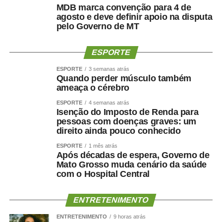
participação, valorizam os espaços públicos do município
MDB marca convenção para 4 de
e tornam a competição ainda mais atrativa para atletas,
agosto e deve definir apoio na disputa
familiares e espectadores. O esporte tem a capacidade
pelo Governo de MT
de unir pessoas, promover inclusão e contribuir para a
qualidade de vida da população”, explicou.
ESPORTE
ESPORTE
3 semanas atrás
Os 34º Jogos Olímpicos de Sinop e os 3º Jogos
Quando perder músculo também
Paralímpicos de Sinop integram a programação do
ameaça o cérebro
Festeja Sinop 2026. Promovido pela Prefeitura de Sinop,
ESPORTE
4 semanas atrás
o Festeja Sinop 2026 será realizado de 30 de agosto a 14
Isenção do Imposto de Renda para
de setembro, em celebração aos 52 anos de fundação do
pessoas com doenças graves: um
município. O calendário oficial das festividades será
direito ainda pouco conhecido
divulgado nos próximos dias pela Prefeitura de Sinop.
ESPORTE
1 mês atrás
Após décadas de espera, Governo de
Mato Grosso muda cenário da saúde
com o Hospital Central
COMENTE ABAIXO:
ENTRETENIMENTO
ENTRETENIMENTO
9 horas atrás