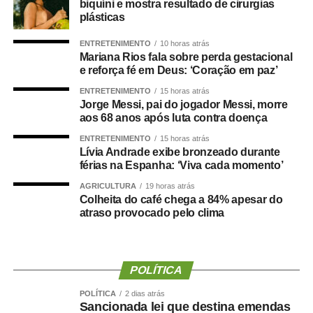
biquíni e mostra resultado de cirurgias
Paralímpicos. Outra atração será o passeio ciclístico, com
plásticas
percurso entre o Residencial Paris e a Praia do Cortado,
ENTRETENIMENTO
10 horas atrás
aberto à participação da comunidade. A Praia do Cortado
Mariana Rios fala sobre perda gestacional
também passa a integrar oficialmente a programação
e reforça fé em Deus: ‘Coração em paz’
esportiva dos jogos. As disputas de beach tennis, vôlei de
ENTRETENIMENTO
15 horas atrás
praia e futevôlei serão realizadas no local.
Jorge Messi, pai do jogador Messi, morre
aos 68 anos após luta contra doença
A programação dos Jogos Olímpicos conta com
ENTRETENIMENTO
15 horas atrás
modalidades coletivas e individuais, como basquetebol,
Lívia Andrade exibe bronzeado durante
futsal, futebol sete, handebol, voleibol, ciclismo, mountain
férias na Espanha: ‘Viva cada momento’
bike, natação, karatê, tênis de mesa, xadrez, basquete
AGRICULTURA
19 horas atrás
3×3, beach tennis, futevôlei e vôlei de praia. Já os 3º
Colheita do café chega a 84% apesar do
atraso provocado pelo clima
Jogos Paralímpicos de Sinop contarão com disputas de
atletismo, natação, tênis de mesa, xadrez, vôlei de praia e
boliche, nas categorias masculina e feminina.
POLÍTICA
O secretário municipal de Cultura, Esporte e Turismo,
Gabriel Vasconcelos, destacou que os jogos representam
POLÍTICA
2 dias atrás
Sancionada lei que destina emendas
uma das principais ações de incentivo ao esporte