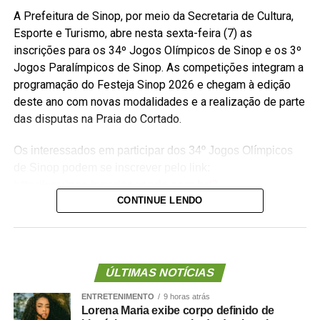
A Prefeitura de Sinop, por meio da Secretaria de Cultura,
Esporte e Turismo, abre nesta sexta-feira (7) as
inscrições para os 34º Jogos Olímpicos de Sinop e os 3º
Jogos Paralímpicos de Sinop. As competições integram a
programação do Festeja Sinop 2026 e chegam à edição
deste ano com novas modalidades e a realização de parte
das disputas na Praia do Cortado.
Os interessados em participar dos 34º Jogos Olímpicos
de Sinop podem se inscrever pelo link:
http://equipes.inscricoesgdc.com.br/?
CONTINUE LENDO
&Comp=948AF46AD1&Cli=4EC5B2AA
. Já as
inscrições para os 3º Jogos Paralímpicos de Sinop estão
disponíveis no link:
http://equipes.inscricoesgdc.com.br/?
&Comp=66DC413E3C&Cli=D046312B
.
ÚLTIMAS NOTÍCIAS
ENTRETENIMENTO
9 horas atrás
Entre as novidades desta edição está a inclusão das
Lorena Maria exibe corpo definido de
modalidades de boliche e vôlei de praia nos Jogos