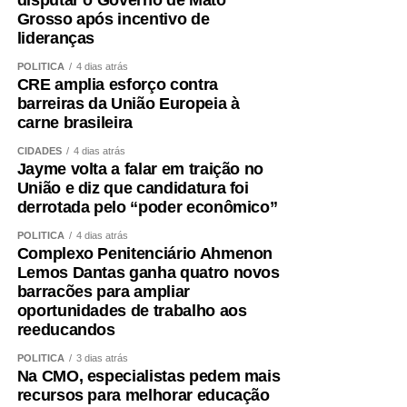
Grosso após incentivo de
lideranças
POLÍTICA
4 dias atrás
CRE amplia esforço contra
barreiras da União Europeia à
carne brasileira
CIDADES
4 dias atrás
Jayme volta a falar em traição no
União e diz que candidatura foi
derrotada pelo “poder econômico”
POLÍTICA
4 dias atrás
Complexo Penitenciário Ahmenon
Lemos Dantas ganha quatro novos
barracões para ampliar
oportunidades de trabalho aos
reeducandos
POLÍTICA
3 dias atrás
Na CMO, especialistas pedem mais
recursos para melhorar educação