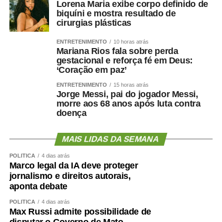
Lorena Maria exibe corpo definido de
WhatsApp
Facebook
Twitter
Messenger
LinkedIn
Share
biquíni e mostra resultado de
cirurgias plásticas
ENTRETENIMENTO
10 horas atrás
Mariana Rios fala sobre perda
gestacional e reforça fé em Deus:
‘Coração em paz’
ENTRETENIMENTO
15 horas atrás
Jorge Messi, pai do jogador Messi,
morre aos 68 anos após luta contra
doença
MAIS LIDAS DA SEMANA
POLÍTICA
4 dias atrás
Marco legal da IA deve proteger
jornalismo e direitos autorais,
aponta debate
POLÍTICA
4 dias atrás
Max Russi admite possibilidade de
disputar o Governo de Mato