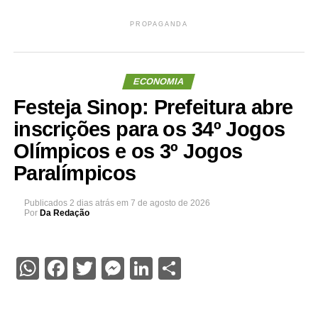
PROPAGANDA
ECONOMIA
Festeja Sinop: Prefeitura abre
inscrições para os 34º Jogos
Olímpicos e os 3º Jogos
Paralímpicos
Publicados
2 dias atrás
em
7 de agosto de 2026
Por
Da Redação
WhatsApp
Facebook
Twitter
Messenger
LinkedIn
Share