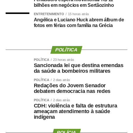
bilhões em negócios em Sertãozinho
futsal, futebol sete, handebol, voleibol, ciclismo, mountain
bike, natação, karatê, tênis de mesa, xadrez, basquete
ENTRETENIMENTO
15 horas atrás
Angélica e Luciano Huck abrem álbum de
3×3, beach tennis, futevôlei e vôlei de praia. Já os 3º
fotos em férias com família na Grécia
Jogos Paralímpicos de Sinop contarão com disputas de
atletismo, natação, tênis de mesa, xadrez, vôlei de praia e
boliche, nas categorias masculina e feminina.
POLÍTICA
O secretário municipal de Cultura, Esporte e Turismo,
POLÍTICA
23 horas atrás
Gabriel Vasconcelos, destacou que os jogos representam
Sancionada lei que destina emendas
uma das principais ações de incentivo ao esporte
da saúde a bombeiros militares
desenvolvidas pela Prefeitura de Sinop e contribuem
POLÍTICA
2 dias atrás
para ampliar a participação da população em atividades
Redações do Jovem Senador
debatem democracia nas redes
esportivas. “Os Jogos Olímpicos e os Jogos Paralímpicos
de Sinop são eventos tradicionais e muito aguardados
POLÍTICA
2 dias atrás
CDH: violência e falta de estrutura
pela comunidade esportiva. A competição oferece
ameaçam atendimento à saúde
oportunidades para atletas de diferentes modalidades
indígena
demonstrarem seu potencial, conquistarem resultados e
representarem suas equipes. Além disso, os jogos
POLÍCIA