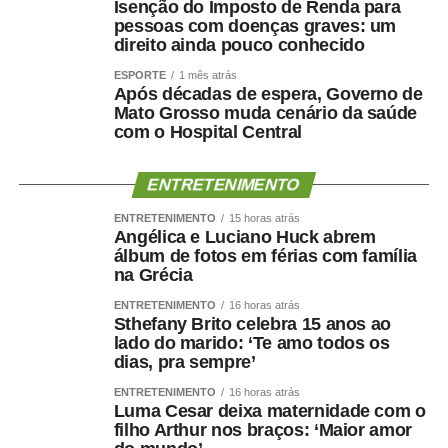
o Festeja Sinop 2026 será realizado de 30 de agosto a 14
Isenção do Imposto de Renda para
pessoas com doenças graves: um
de setembro, em celebração aos 52 anos de fundação do
direito ainda pouco conhecido
município. O calendário oficial das festividades será
divulgado nos próximos dias pela Prefeitura de Sinop.
ESPORTE
1 mês atrás
Após décadas de espera, Governo de
Mato Grosso muda cenário da saúde
com o Hospital Central
ENTRETENIMENTO
COMENTE ABAIXO:
ENTRETENIMENTO
15 horas atrás
Angélica e Luciano Huck abrem
WhatsApp
Facebook
Twitter
Messenger
LinkedIn
Share
álbum de fotos em férias com família
na Grécia
ENTRETENIMENTO
16 horas atrás
Sthefany Brito celebra 15 anos ao
lado do marido: ‘Te amo todos os
dias, pra sempre’
ENTRETENIMENTO
16 horas atrás
Luma Cesar deixa maternidade com o
filho Arthur nos braços: ‘Maior amor