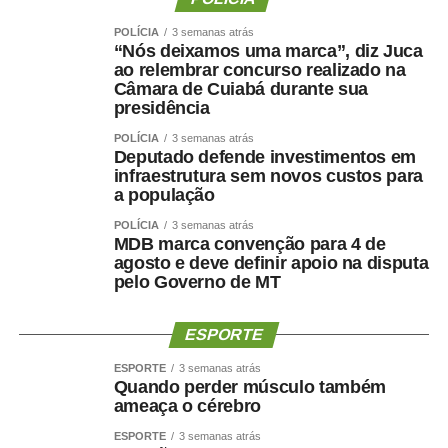
incentivam a prática esportiva e fortalecem o esporte
como ferramenta de integração social e desenvolvimento
POLÍCIA
3 semanas atrás
“Nós deixamos uma marca”, diz Juca
humano”, afirmou.
ao relembrar concurso realizado na
Câmara de Cuiabá durante sua
O secretário também destacou que as novidades desta
presidência
edição ampliam o alcance do evento e aproximam ainda
POLÍCIA
3 semanas atrás
mais a população das atividades esportivas. “A inclusão
Deputado defende investimentos em
de novas modalidades e a realização de disputas na
infraestrutura sem novos custos para
Praia do Cortado representam mais uma evolução dos
a população
jogos. Essas mudanças ampliam as oportunidades de
POLÍCIA
3 semanas atrás
participação, valorizam os espaços públicos do município
MDB marca convenção para 4 de
agosto e deve definir apoio na disputa
e tornam a competição ainda mais atrativa para atletas,
pelo Governo de MT
familiares e espectadores. O esporte tem a capacidade
de unir pessoas, promover inclusão e contribuir para a
ESPORTE
qualidade de vida da população”, explicou.
ESPORTE
3 semanas atrás
Os 34º Jogos Olímpicos de Sinop e os 3º Jogos
Quando perder músculo também
Paralímpicos de Sinop integram a programação do
ameaça o cérebro
Festeja Sinop 2026. Promovido pela Prefeitura de Sinop,
ESPORTE
3 semanas atrás