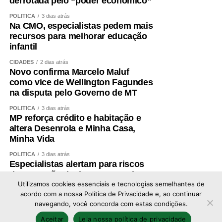
derrotada pelo “poder econômico”
POLÍTICA
3 dias atrás
Na CMO, especialistas pedem mais
recursos para melhorar educação
infantil
CIDADES
2 dias atrás
Novo confirma Marcelo Maluf
como vice de Wellington Fagundes
na disputa pelo Governo de MT
POLÍTICA
3 dias atrás
MP reforça crédito e habitação e
altera Desenrola e Minha Casa,
Minha Vida
POLÍTICA
3 dias atrás
Especialistas alertam para riscos
de expansão de data centers de IA
no Brasil
Utilizamos cookies essenciais e tecnologias semelhantes de
acordo com a nossa Política de Privacidade e, ao continuar
navegando, você concorda com estas condições.
Copyright © 2026 - Todos os direitos reservados ao
Aceitar
Leia nossa política de privacidade