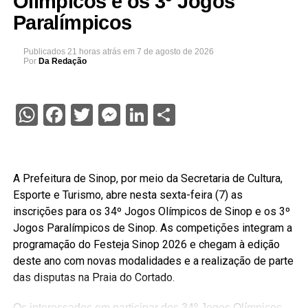
Olímpicos e os 3º Jogos
Paralímpicos
Publicados
21 horas atrás
em
7 de agosto de 2026
Por
Da Redação
WhatsApp
Facebook
Twitter
Messenger
LinkedIn
Share
A Prefeitura de Sinop, por meio da Secretaria de Cultura,
Esporte e Turismo, abre nesta sexta-feira (7) as
inscrições para os 34º Jogos Olímpicos de Sinop e os 3º
Jogos Paralímpicos de Sinop. As competições integram a
programação do Festeja Sinop 2026 e chegam à edição
deste ano com novas modalidades e a realização de parte
das disputas na Praia do Cortado.
Os interessados em participar dos 34º Jogos Olímpicos