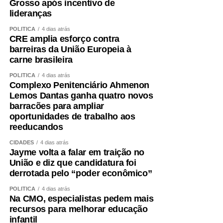
Grosso após incentivo de
lideranças
POLÍTICA
4 dias atrás
CRE amplia esforço contra
barreiras da União Europeia à
carne brasileira
POLÍTICA
4 dias atrás
Complexo Penitenciário Ahmenon
Lemos Dantas ganha quatro novos
barracões para ampliar
oportunidades de trabalho aos
reeducandos
CIDADES
4 dias atrás
Jayme volta a falar em traição no
União e diz que candidatura foi
derrotada pelo “poder econômico”
POLÍTICA
4 dias atrás
Na CMO, especialistas pedem mais
recursos para melhorar educação
infantil