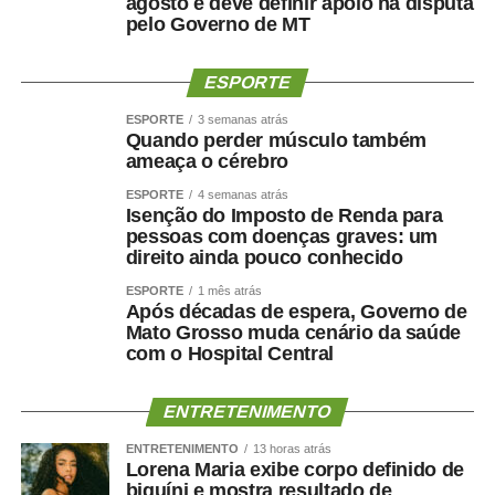
Paralímpicos de Sinop integram a programação do
agosto e deve definir apoio na disputa
pelo Governo de MT
Festeja Sinop 2026. Promovido pela Prefeitura de Sinop,
o Festeja Sinop 2026 será realizado de 30 de agosto a 14
de setembro, em celebração aos 52 anos de fundação do
ESPORTE
município. O calendário oficial das festividades será
ESPORTE
3 semanas atrás
divulgado nos próximos dias pela Prefeitura de Sinop.
Quando perder músculo também
ameaça o cérebro
ESPORTE
4 semanas atrás
Isenção do Imposto de Renda para
pessoas com doenças graves: um
direito ainda pouco conhecido
COMENTE ABAIXO:
ESPORTE
1 mês atrás
Após décadas de espera, Governo de
WhatsApp
Facebook
Twitter
Messenger
LinkedIn
Share
Mato Grosso muda cenário da saúde
com o Hospital Central
ENTRETENIMENTO
ENTRETENIMENTO
13 horas atrás
Lorena Maria exibe corpo definido de
biquíni e mostra resultado de