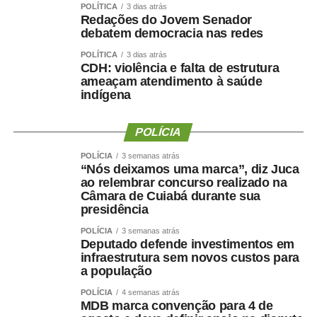
demonstrarem seu potencial, conquistarem resultados e
POLÍTICA
3 dias atrás
representarem suas equipes. Além disso, os jogos
Redações do Jovem Senador
debatem democracia nas redes
incentivam a prática esportiva e fortalecem o esporte
como ferramenta de integração social e desenvolvimento
POLÍTICA
3 dias atrás
CDH: violência e falta de estrutura
humano”, afirmou.
ameaçam atendimento à saúde
indígena
O secretário também destacou que as novidades desta
edição ampliam o alcance do evento e aproximam ainda
POLÍCIA
mais a população das atividades esportivas. “A inclusão
de novas modalidades e a realização de disputas na
POLÍCIA
3 semanas atrás
Praia do Cortado representam mais uma evolução dos
“Nós deixamos uma marca”, diz Juca
ao relembrar concurso realizado na
jogos. Essas mudanças ampliam as oportunidades de
Câmara de Cuiabá durante sua
participação, valorizam os espaços públicos do município
presidência
e tornam a competição ainda mais atrativa para atletas,
POLÍCIA
3 semanas atrás
familiares e espectadores. O esporte tem a capacidade
Deputado defende investimentos em
de unir pessoas, promover inclusão e contribuir para a
infraestrutura sem novos custos para
qualidade de vida da população”, explicou.
a população
POLÍCIA
4 semanas atrás
Os 34º Jogos Olímpicos de Sinop e os 3º Jogos
MDB marca convenção para 4 de