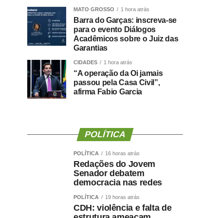
MATO GROSSO
1 hora atrás
Barra do Garças: inscreva-se
para o evento Diálogos
Acadêmicos sobre o Juiz das
Garantias
CIDADES
1 hora atrás
“A operação da Oi jamais
passou pela Casa Civil”,
afirma Fabio Garcia
POLÍTICA
POLÍTICA
16 horas atrás
Redações do Jovem
Senador debatem
democracia nas redes
POLÍTICA
19 horas atrás
CDH: violência e falta de
estrutura ameaçam