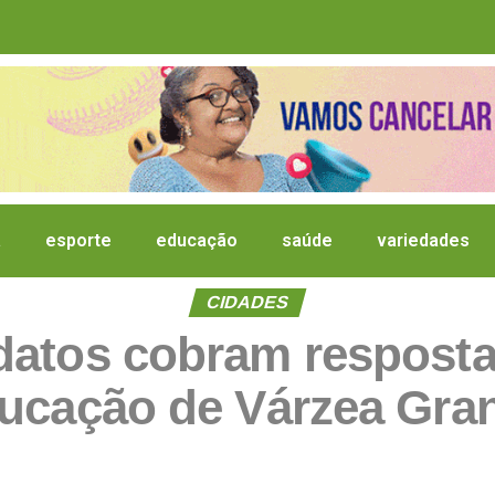
a
esporte
educação
saúde
variedades
CIDADES
datos cobram respostas
ucação de Várzea Gra