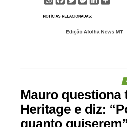
WhatsApp
Facebook
Twitter
Messenge
Linked
Sha
NOTÍCIAS RELACIONADAS:
Edição Afolha News MT
Mauro questiona 
Heritage e diz: “
quanto quiserem