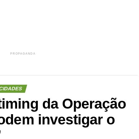
r
In
re
PROPAGANDA
CIDADES
timing da Operação
Podem investigar o
”