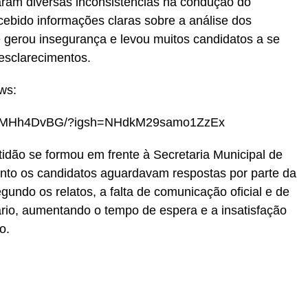
taram diversas inconsistências na condução do
cebido informações claras sobre a análise dos
e gerou insegurança e levou muitos candidatos a se
esclarecimentos.
ws:
/DUEMHh4DvBG/?igsh=NHdkM29samo1ZzEx
tidão se formou em frente à Secretaria Municipal de
to os candidatos aguardavam respostas por parte da
egundo os relatos, a falta de comunicação oficial e de
ário, aumentando o tempo de espera e a insatisfação
o.