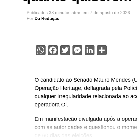
Publicados
33 minutos atrás
em
7 de agosto de 2026
Por
Da Redação
WhatsApp
Facebook
Twitter
Messenger
LinkedIn
Share
O candidato ao Senado Mauro Mendes (União
Operação Heritage, deflagrada pela Políci
qualquer irregularidade relacionada ao a
operadora Oi.
Em manifestação divulgada após a operaç
com as autoridades e questionou o moment
de 60 dias das eleições.