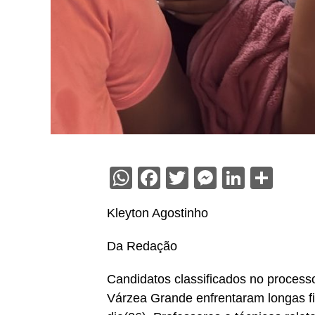
WhatsApp
Facebook
Twitter
Messenge
Linked
Sha
Kleyton Agostinho
Da Redação
Candidatos classificados no process
Várzea Grande enfrentaram longas fi