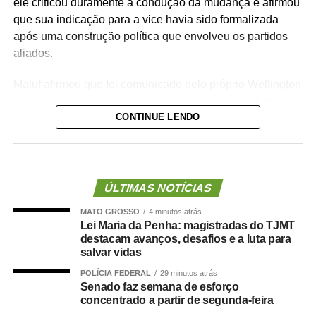
ele criticou duramente a condução da mudança e afirmou
que sua indicação para a vice havia sido formalizada
após uma construção política que envolveu os partidos
aliados.
Maluf afirmou que foi comunicado pelo próprio Wellington
de que outro nome seria escolhido para a vaga. A decisão
CONTINUE LENDO
foi tomada na noite de quinta-feira (6), quando o PL
definiu o médico Alencar Farina como novo candidato a
vice-governador.
Para o empresário, a alteração não representa apenas
ÚLTIMAS NOTÍCIAS
uma mudança na composição eleitoral, mas uma quebra
MATO GROSSO
4 minutos atrás
de compromisso.
Lei Maria da Penha: magistradas do TJMT
destacam avanços, desafios e a luta para
“Não se trata apenas de uma mudança de candidatura.
salvar vidas
Trata-se da forma como a política é conduzida.”
POLÍCIA FEDERAL
29 minutos atrás
Senado faz semana de esforço
Segundo Maluf, sua participação na chapa não nasceu
concentrado a partir de segunda-feira
de uma negociação informal. Ele afirmou que aceitou o