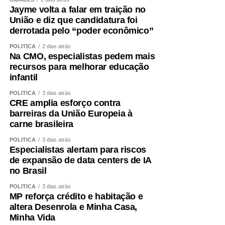
A partir dessa decisão, compromissos foram assumidos,
Jayme volta a falar em traição no
pessoas foram mobilizadas, estratégias foram definidas e
União e diz que candidatura foi
todo um projeto de campanha começou a ser estruturado.
derrotada pelo “poder econômico”
Fiz isso de boa-fé, acreditando na palavra empenhada e
POLÍTICA
2 dias atrás
na seriedade de uma decisão tomada por quem pretende
Na CMO, especialistas pedem mais
governar Mato Grosso.
recursos para melhorar educação
infantil
Hoje fui comunicado pelo senador Wellington Fagundes
POLÍTICA
3 dias atrás
de que outro nome será indicado para ocupar a vaga de
CRE amplia esforço contra
vice.
barreiras da União Europeia à
carne brasileira
Não se trata apenas de uma mudança de candidatura.
POLÍTICA
3 dias atrás
Trata-se da forma como a política é conduzida.
Especialistas alertam para riscos
de expansão de data centers de IA
Quem pretende governar um Estado precisa, antes de
no Brasil
tudo, demonstrar que sua palavra tem valor. Precisa
POLÍTICA
3 dias atrás
respeitar compromissos, aliados e pessoas que
MP reforça crédito e habitação e
aceitaram caminhar ao seu lado. Não é possível pedir
altera Desenrola e Minha Casa,
confiança a mais de três milhões de mato-grossenses
Minha Vida