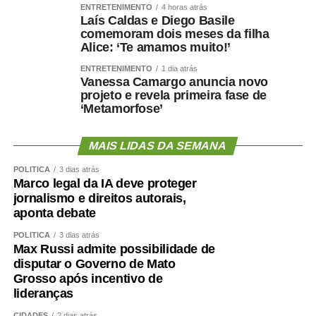
ENTRETENIMENTO
4 horas atrás
como decidiram fazê-las.”
Laís Caldas e Diego Basile
comemoram dois meses da filha
Nota na íntegra:
Alice: ‘Te amamos muito!’
ENTRETENIMENTO
1 dia atrás
Política se faz com responsabilidade, compromisso,
Vanessa Camargo anuncia novo
seriedade e, sobretudo, palavra. Infelizmente, o senador
projeto e revela primeira fase de
Wellington Fagundes e o Partido Liberal de Mato Grosso
‘Metamorfose’
demonstraram enorme dificuldade em compreender o
significado desses princípios – o que só contribui para
MAIS LIDAS DA SEMANA
apodrecer a boa política.
POLÍTICA
3 dias atrás
Marco legal da IA deve proteger
Aceitei o convite para integrar, como candidato a vice-
jornalismo e direitos autorais,
governador, a chapa liderada pelo senador Wellington
aponta debate
Fagundes. A decisão não foi fruto de uma conversa
POLÍTICA
3 dias atrás
informal ou de uma possibilidade lançada ao acaso. Foi
Max Russi admite possibilidade de
uma escolha política apresentada, construída e
disputar o Governo de Mato
formalizada dentro do processo partidário, inclusive com
Grosso após incentivo de
a realização da convenção.
lideranças
CIDADES
2 dias atrás