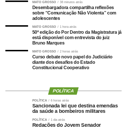
MATO GROSSO
38 minutos atrás
convite depois de uma decisão política que, inclusive, foi
Desembargadora compartilha reflexões
levada à convenção partidária.
sobre “Comunicação Não Violenta” com
adolescentes
“Foi uma escolha política apresentada, construída e
MATO GROSSO
1 hora atrás
formalizada dentro do processo partidário, inclusive com
50ª edição do Por Dentro da Magistratura já
está disponível com entrevista do juiz
a realização da convenção.”
Bruno Marques
A partir da definição, afirmou o empresário, pessoas
MATO GROSSO
2 horas atrás
Curso debate novo papel do Judiciário
foram mobilizadas e uma estrutura de campanha
diante dos desafios do Estado
começou a ser organizada.
Constitucional Cooperativo
“Fiz isso de boa-fé, acreditando na palavra empenhada e
na seriedade de uma decisão tomada por quem pretende
governar Mato Grosso.”
POLÍTICA
POLÍTICA
6 horas atrás
A manifestação ocorre apenas dois dias depois de Maluf
Sancionada lei que destina emendas
confirmar publicamente sua indicação para a vice.
da saúde a bombeiros militares
Durante a convenção do Novo, na quarta-feira (5), ele
POLÍTICA
1 dia atrás
chegou a descartar a possibilidade de uma nova
Redações do Jovem Senador