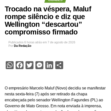
Trocado na véspera, Maluf
rompe silêncio e diz que
Wellington “descartou”
compromisso firmado
Publicados
6 horas atrás
em
7 de agosto de 2026
Por
Da Redação
WhatsApp
Facebook
Twitter
Messenger
LinkedIn
Share
O empresário Marcelo Maluf (Novo) decidiu se manifestar
nesta sexta-feira (7) após ser retirado da chapa
encabeçada pelo senador Wellington Fagundes (PL) ao
Governo de Mato Grosso. Em nota enviada à imprensa,