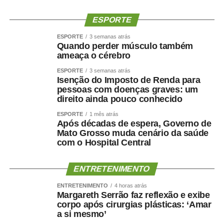
políticos.
ESPORTE
“Quem pretende governar um Estado precisa, antes de
tudo, demonstrar que sua palavra tem valor. Precisa
ESPORTE
3 semanas atrás
Quando perder músculo também
respeitar compromissos, aliados e pessoas que
ameaça o cérebro
aceitaram caminhar ao seu lado.”
ESPORTE
3 semanas atrás
Isenção do Imposto de Renda para
O empresário também afirmou que não pretende
pessoas com doenças graves: um
naturalizar o episódio como parte da disputa eleitoral.
direito ainda pouco conhecido
ESPORTE
1 mês atrás
“Não faço política dessa maneira e não aceitarei
Após décadas de espera, Governo de
naturalizar esse tipo de comportamento.”
Mato Grosso muda cenário da saúde
com o Hospital Central
Ao concluir, Maluf disse que deixa a situação com a
consciência tranquila e atribuiu a responsabilidade pela
ENTRETENIMENTO
decisão aos responsáveis pela mudança.
ENTRETENIMENTO
4 horas atrás
Margareth Serrão faz reflexão e exibe
“Saio deste episódio com a consciência tranquila. Cumpri
corpo após cirurgias plásticas: ‘Amar
rigorosamente aquilo que assumi. Outros terão de
a si mesmo’
responder pelas escolhas que fizeram e pela maneira