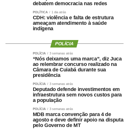
debatem democracia nas redes
mudança.
POLÍTICA
1 dia atrás
“Martelo batido, prego batido e ponta virada”, disse na
CDH: violência e falta de estrutura
ameaçam atendimento à saúde
ocasião.
indígena
Na mesma oportunidade, Maluf confirmou a aliança entre
Novo, PL e MDB e afirmou que as siglas haviam chegado
POLÍCIA
a um consenso para caminhar juntas nas eleições.
POLÍCIA
3 semanas atrás
“Nós deixamos uma marca”, diz Juca
A escolha de Farina representa uma mudança de última
ao relembrar concurso realizado na
hora na chapa de Wellington, depois de semanas de
Câmara de Cuiabá durante sua
presidência
negociações envolvendo a vaga de vice. Antes de ser
indicado, Maluf havia desistido de uma pré-candidatura
POLÍCIA
3 semanas atrás
Deputado defende investimentos em
própria ao Governo pelo Novo para contribuir com a
infraestrutura sem novos custos para
composição liderada pelo senador.
a população
Na nota desta sexta-feira, Maluf ampliou as críticas e
POLÍCIA
3 semanas atrás
MDB marca convenção para 4 de
afirmou que quem pretende comandar o Estado precisa
agosto e deve definir apoio na disputa
demonstrar capacidade de cumprir compromissos
pelo Governo de MT