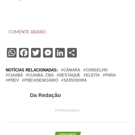
COMENTE ABAIXO:
WhatsApp
Facebook
Twitter
Messenger
LinkedIn
Share
NOTÍCIAS RELACIONADAS:
CÂMARA
CONSELHO
CUIABÁ
CUIABA..CBA
DESTAQUE
ELEITA
PARA
PREV
PREVIDENCIÁRIO
SERVIDORA
Da Redação
PROPAGANDA
CIDADES