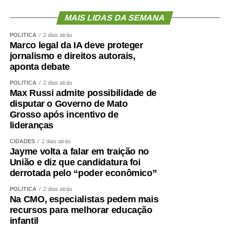
demonstraram enorme dificuldade em compreender o
significado desses princípios – o que só contribui para
MAIS LIDAS DA SEMANA
apodrecer a boa política.
POLÍTICA
2 dias atrás
Marco legal da IA deve proteger
Aceitei o convite para integrar, como candidato a vice-
jornalismo e direitos autorais,
governador, a chapa liderada pelo senador Wellington
aponta debate
Fagundes. A decisão não foi fruto de uma conversa
POLÍTICA
2 dias atrás
informal ou de uma possibilidade lançada ao acaso. Foi
Max Russi admite possibilidade de
uma escolha política apresentada, construída e
disputar o Governo de Mato
formalizada dentro do processo partidário, inclusive com
Grosso após incentivo de
a realização da convenção.
lideranças
CIDADES
2 dias atrás
A partir dessa decisão, compromissos foram assumidos,
Jayme volta a falar em traição no
pessoas foram mobilizadas, estratégias foram definidas e
União e diz que candidatura foi
todo um projeto de campanha começou a ser estruturado.
derrotada pelo “poder econômico”
Fiz isso de boa-fé, acreditando na palavra empenhada e
POLÍTICA
2 dias atrás
na seriedade de uma decisão tomada por quem pretende
Na CMO, especialistas pedem mais
governar Mato Grosso.
recursos para melhorar educação
infantil
Hoje fui comunicado pelo senador Wellington Fagundes