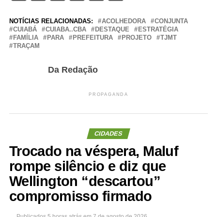
NOTÍCIAS RELACIONADAS:
ACOLHEDORA
CONJUNTA
CUIABÁ
CUIABA..CBA
DESTAQUE
ESTRATÉGIA
FAMÍLIA
PARA
PREFEITURA
PROJETO
TJMT
TRAÇAM
Da Redação
PROPAGANDA
CIDADES
Trocado na véspera, Maluf
rompe silêncio e diz que
Wellington “descartou”
compromisso firmado
Publicados
5 horas atrás
em
7 de agosto de 2026