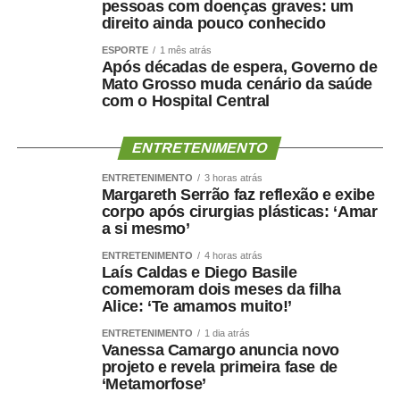
pessoas com doenças graves: um
naturalizar o episódio como parte da disputa eleitoral.
direito ainda pouco conhecido
ESPORTE
1 mês atrás
“Não faço política dessa maneira e não aceitarei
Após décadas de espera, Governo de
naturalizar esse tipo de comportamento.”
Mato Grosso muda cenário da saúde
com o Hospital Central
Ao concluir, Maluf disse que deixa a situação com a
consciência tranquila e atribuiu a responsabilidade pela
ENTRETENIMENTO
decisão aos responsáveis pela mudança.
ENTRETENIMENTO
3 horas atrás
Margareth Serrão faz reflexão e exibe
“Saio deste episódio com a consciência tranquila. Cumpri
corpo após cirurgias plásticas: ‘Amar
rigorosamente aquilo que assumi. Outros terão de
a si mesmo’
responder pelas escolhas que fizeram e pela maneira
ENTRETENIMENTO
4 horas atrás
como decidiram fazê-las.”
Laís Caldas e Diego Basile
comemoram dois meses da filha
Nota na íntegra:
Alice: ‘Te amamos muito!’
ENTRETENIMENTO
1 dia atrás
Política se faz com responsabilidade, compromisso,
Vanessa Camargo anuncia novo
seriedade e, sobretudo, palavra. Infelizmente, o senador
projeto e revela primeira fase de
Wellington Fagundes e o Partido Liberal de Mato Grosso
‘Metamorfose’