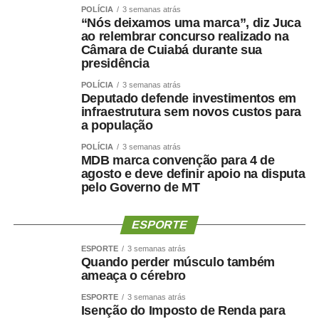
POLÍCIA
3 semanas atrás
“Nós deixamos uma marca”, diz Juca
A escolha de Farina representa uma mudança de última
ao relembrar concurso realizado na
hora na chapa de Wellington, depois de semanas de
Câmara de Cuiabá durante sua
presidência
negociações envolvendo a vaga de vice. Antes de ser
indicado, Maluf havia desistido de uma pré-candidatura
POLÍCIA
3 semanas atrás
Deputado defende investimentos em
própria ao Governo pelo Novo para contribuir com a
infraestrutura sem novos custos para
composição liderada pelo senador.
a população
Na nota desta sexta-feira, Maluf ampliou as críticas e
POLÍCIA
3 semanas atrás
MDB marca convenção para 4 de
afirmou que quem pretende comandar o Estado precisa
agosto e deve definir apoio na disputa
demonstrar capacidade de cumprir compromissos
pelo Governo de MT
políticos.
ESPORTE
“Quem pretende governar um Estado precisa, antes de
tudo, demonstrar que sua palavra tem valor. Precisa
ESPORTE
3 semanas atrás
Quando perder músculo também
respeitar compromissos, aliados e pessoas que
ameaça o cérebro
aceitaram caminhar ao seu lado.”
ESPORTE
3 semanas atrás
Isenção do Imposto de Renda para
O empresário também afirmou que não pretende