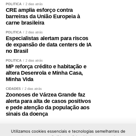
POLÍTICA
2 dias atrás
de que outro nome será indicado para ocupar a vaga de
CRE amplia esforço contra
vice.
barreiras da União Europeia à
carne brasileira
Não se trata apenas de uma mudança de candidatura.
POLÍTICA
2 dias atrás
Trata-se da forma como a política é conduzida.
Especialistas alertam para riscos
de expansão de data centers de IA
Quem pretende governar um Estado precisa, antes de
no Brasil
tudo, demonstrar que sua palavra tem valor. Precisa
POLÍTICA
2 dias atrás
respeitar compromissos, aliados e pessoas que
MP reforça crédito e habitação e
aceitaram caminhar ao seu lado. Não é possível pedir
altera Desenrola e Minha Casa,
confiança a mais de três milhões de mato-grossenses
Minha Vida
quando não se consegue honrar compromissos
CIDADES
2 dias atrás
assumidos dentro da própria casa.
Zoonoses de Várzea Grande faz
alerta para alta de casos positivos
O que ocorreu comigo representa uma falta de respeito
e pede atenção da população aos
não apenas pessoal, mas política. Um projeto foi
sinais da doença
prejudicado, pessoas que acreditaram nele foram
desconsideradas e compromissos formalmente
Utilizamos cookies essenciais e tecnologias semelhantes de
construídos foram simplesmente descartados.