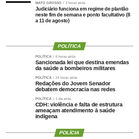
A partir da definição, afirmou o empresário, pessoas
MATO GROSSO
3 horas atrás
Judiciário funciona em regime de plantão
foram mobilizadas e uma estrutura de campanha
neste fim de semana e ponto facultativo (8
começou a ser organizada.
a 11 de agosto)
“Fiz isso de boa-fé, acreditando na palavra empenhada e
na seriedade de uma decisão tomada por quem pretende
governar Mato Grosso.”
POLÍTICA
POLÍTICA
6 horas atrás
A manifestação ocorre apenas dois dias depois de Maluf
Sancionada lei que destina emendas
confirmar publicamente sua indicação para a vice.
da saúde a bombeiros militares
Durante a convenção do Novo, na quarta-feira (5), ele
POLÍTICA
24 horas atrás
chegou a descartar a possibilidade de uma nova
Redações do Jovem Senador
debatem democracia nas redes
mudança.
POLÍTICA
1 dia atrás
“Martelo batido, prego batido e ponta virada”, disse na
CDH: violência e falta de estrutura
ameaçam atendimento à saúde
ocasião.
indígena
Na mesma oportunidade, Maluf confirmou a aliança entre
Novo, PL e MDB e afirmou que as siglas haviam chegado
POLÍCIA
a um consenso para caminhar juntas nas eleições.