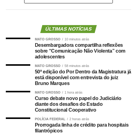
definiu o médico Alencar Farina como novo candidato a
vice-governador.
Para o empresário, a alteração não representa apenas
ÚLTIMAS NOTÍCIAS
uma mudança na composição eleitoral, mas uma quebra
MATO GROSSO
10 minutos atrás
de compromisso.
Desembargadora compartilha reflexões
sobre “Comunicação Não Violenta” com
“Não se trata apenas de uma mudança de candidatura.
adolescentes
Trata-se da forma como a política é conduzida.”
MATO GROSSO
58 minutos atrás
50ª edição do Por Dentro da Magistratura já
Segundo Maluf, sua participação na chapa não nasceu
está disponível com entrevista do juiz
de uma negociação informal. Ele afirmou que aceitou o
Bruno Marques
convite depois de uma decisão política que, inclusive, foi
MATO GROSSO
1 hora atrás
levada à convenção partidária.
Curso debate novo papel do Judiciário
diante dos desafios do Estado
Constitucional Cooperativo
“Foi uma escolha política apresentada, construída e
formalizada dentro do processo partidário, inclusive com
POLÍCIA FEDERAL
2 horas atrás
Prorrogada linha de crédito para hospitais
a realização da convenção.”
filantrópicos