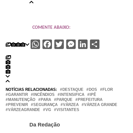
COMENTE ABAIXO:
WhatsApp
Facebook
Twitter
Messenger
LinkedIn
Share
NOTÍCIAS RELACIONADAS:
DESTAQUE
DOS
FLOR
GARANTIR
INCÊNDIOS
INTENSIFICA
IPÊ
MANUTENÇÃO
PARA
PARQUE
PREFEITURA
PREVENIR
SEGURANÇA
VÁRZEA
VÁRZEA GRANDE
VÁRZEAGRANDE
VG
VISITANTES
Da Redação