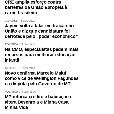
CRE amplia esforço contra
de que outro nome será indicado para ocupar a vaga de
barreiras da União Europeia à
vice.
carne brasileira
Não se trata apenas de uma mudança de candidatura.
CIDADES
3 dias atrás
Jayme volta a falar em traição no
Trata-se da forma como a política é conduzida.
União e diz que candidatura foi
derrotada pelo “poder econômico”
Quem pretende governar um Estado precisa, antes de
tudo, demonstrar que sua palavra tem valor. Precisa
POLÍTICA
3 dias atrás
Na CMO, especialistas pedem mais
respeitar compromissos, aliados e pessoas que
recursos para melhorar educação
aceitaram caminhar ao seu lado. Não é possível pedir
infantil
confiança a mais de três milhões de mato-grossenses
CIDADES
2 dias atrás
quando não se consegue honrar compromissos
Novo confirma Marcelo Maluf
assumidos dentro da própria casa.
como vice de Wellington Fagundes
na disputa pelo Governo de MT
O que ocorreu comigo representa uma falta de respeito
não apenas pessoal, mas política. Um projeto foi
POLÍTICA
3 dias atrás
MP reforça crédito e habitação e
prejudicado, pessoas que acreditaram nele foram
altera Desenrola e Minha Casa,
desconsideradas e compromissos formalmente
Minha Vida
construídos foram simplesmente descartados.