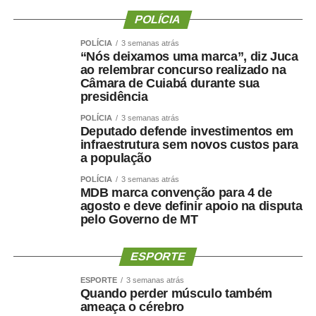
POLÍCIA
A escolha de Farina representa uma mudança de última
hora na chapa de Wellington, depois de semanas de
POLÍCIA
3 semanas atrás
“Nós deixamos uma marca”, diz Juca
negociações envolvendo a vaga de vice. Antes de ser
ao relembrar concurso realizado na
indicado, Maluf havia desistido de uma pré-candidatura
Câmara de Cuiabá durante sua
própria ao Governo pelo Novo para contribuir com a
presidência
composição liderada pelo senador.
POLÍCIA
3 semanas atrás
Deputado defende investimentos em
Na nota desta sexta-feira, Maluf ampliou as críticas e
infraestrutura sem novos custos para
afirmou que quem pretende comandar o Estado precisa
a população
demonstrar capacidade de cumprir compromissos
POLÍCIA
3 semanas atrás
políticos.
MDB marca convenção para 4 de
agosto e deve definir apoio na disputa
pelo Governo de MT
“Quem pretende governar um Estado precisa, antes de
tudo, demonstrar que sua palavra tem valor. Precisa
respeitar compromissos, aliados e pessoas que
ESPORTE
aceitaram caminhar ao seu lado.”
ESPORTE
3 semanas atrás
Quando perder músculo também
O empresário também afirmou que não pretende
ameaça o cérebro