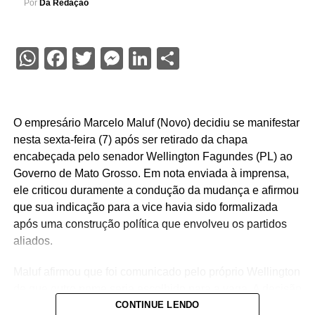
Por
Da Redação
WhatsApp
Facebook
Twitter
Messenger
LinkedIn
Share
O empresário Marcelo Maluf (Novo) decidiu se manifestar
nesta sexta-feira (7) após ser retirado da chapa
encabeçada pelo senador Wellington Fagundes (PL) ao
Governo de Mato Grosso. Em nota enviada à imprensa,
ele criticou duramente a condução da mudança e afirmou
que sua indicação para a vice havia sido formalizada
após uma construção política que envolveu os partidos
aliados.
Maluf afirmou que foi comunicado pelo próprio Wellington
de que outro nome seria escolhido para a vaga. A decisão
foi tomada na noite de quinta-feira (6), quando o PL
CONTINUE LENDO