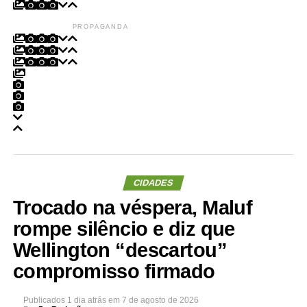
PROPAGANDA
CIDADES
Trocado na véspera, Maluf
rompe silêncio e diz que
Wellington “descartou”
compromisso firmado
Publicados
1 dia atrás
em
7 de agosto de 2026