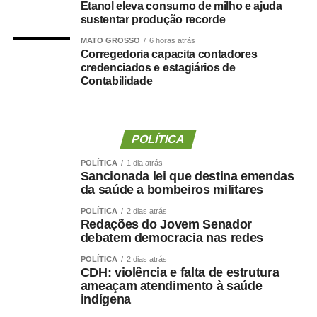
Etanol eleva consumo de milho e ajuda
foram mobilizadas e uma estrutura de campanha
sustentar produção recorde
começou a ser organizada.
MATO GROSSO
6 horas atrás
Corregedoria capacita contadores
“Fiz isso de boa-fé, acreditando na palavra empenhada e
credenciados e estagiários de
na seriedade de uma decisão tomada por quem pretende
Contabilidade
governar Mato Grosso.”
A manifestação ocorre apenas dois dias depois de Maluf
POLÍTICA
confirmar publicamente sua indicação para a vice.
Durante a convenção do Novo, na quarta-feira (5), ele
POLÍTICA
1 dia atrás
Sancionada lei que destina emendas
chegou a descartar a possibilidade de uma nova
da saúde a bombeiros militares
mudança.
POLÍTICA
2 dias atrás
Redações do Jovem Senador
“Martelo batido, prego batido e ponta virada”, disse na
debatem democracia nas redes
ocasião.
POLÍTICA
2 dias atrás
CDH: violência e falta de estrutura
Na mesma oportunidade, Maluf confirmou a aliança entre
ameaçam atendimento à saúde
Novo, PL e MDB e afirmou que as siglas haviam chegado
indígena
a um consenso para caminhar juntas nas eleições.