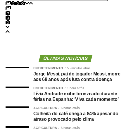
definiu o médico Alencar Farina como novo candidato a
vice-governador.
Para o empresário, a alteração não representa apenas
uma mudança na composição eleitoral, mas uma quebra
de compromisso.
“Não se trata apenas de uma mudança de candidatura.
Trata-se da forma como a política é conduzida.”
ÚLTIMAS NOTÍCIAS
ENTRETENIMENTO
55 minutos atrás
Segundo Maluf, sua participação na chapa não nasceu
Jorge Messi, pai do jogador Messi, morre
de uma negociação informal. Ele afirmou que aceitou o
aos 68 anos após luta contra doença
convite depois de uma decisão política que, inclusive, foi
ENTRETENIMENTO
1 hora atrás
levada à convenção partidária.
Lívia Andrade exibe bronzeado durante
férias na Espanha: ‘Viva cada momento’
“Foi uma escolha política apresentada, construída e
AGRICULTURA
6 horas atrás
formalizada dentro do processo partidário, inclusive com
Colheita do café chega a 84% apesar do
a realização da convenção.”
atraso provocado pelo clima
AGRICULTURA
6 horas atrás
A partir da definição, afirmou o empresário, pessoas