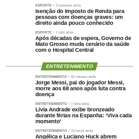
naturalizar o episódio como parte da disputa eleitoral.
ESPORTE
3 semanas atrás
Isenção do Imposto de Renda para
“Não faço política dessa maneira e não aceitarei
pessoas com doenças graves: um
direito ainda pouco conhecido
naturalizar esse tipo de comportamento.”
ESPORTE
1 mês atrás
Ao concluir, Maluf disse que deixa a situação com a
Após décadas de espera, Governo de
Mato Grosso muda cenário da saúde
consciência tranquila e atribuiu a responsabilidade pela
com o Hospital Central
decisão aos responsáveis pela mudança.
“Saio deste episódio com a consciência tranquila. Cumpri
ENTRETENIMENTO
rigorosamente aquilo que assumi. Outros terão de
ENTRETENIMENTO
55 minutos atrás
responder pelas escolhas que fizeram e pela maneira
Jorge Messi, pai do jogador Messi,
como decidiram fazê-las.”
morre aos 68 anos após luta contra
doença
Nota na íntegra:
ENTRETENIMENTO
1 hora atrás
Lívia Andrade exibe bronzeado
Política se faz com responsabilidade, compromisso,
durante férias na Espanha: ‘Viva cada
momento’
seriedade e, sobretudo, palavra. Infelizmente, o senador
Wellington Fagundes e o Partido Liberal de Mato Grosso
ENTRETENIMENTO
19 horas atrás
Angélica e Luciano Huck abrem
demonstraram enorme dificuldade em compreender o