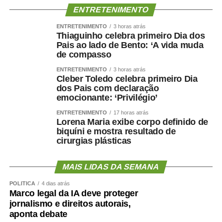
Ao concluir, Maluf disse que deixa a situação com a
ENTRETENIMENTO
consciência tranquila e atribuiu a responsabilidade pela
decisão aos responsáveis pela mudança.
ENTRETENIMENTO
3 horas atrás
Thiaguinho celebra primeiro Dia dos
Pais ao lado de Bento: ‘A vida muda
“Saio deste episódio com a consciência tranquila. Cumpri
de compasso
rigorosamente aquilo que assumi. Outros terão de
responder pelas escolhas que fizeram e pela maneira
ENTRETENIMENTO
3 horas atrás
Cleber Toledo celebra primeiro Dia
como decidiram fazê-las.”
dos Pais com declaração
emocionante: ‘Privilégio’
Nota na íntegra:
ENTRETENIMENTO
17 horas atrás
Lorena Maria exibe corpo definido de
Política se faz com responsabilidade, compromisso,
biquíni e mostra resultado de
seriedade e, sobretudo, palavra. Infelizmente, o senador
cirurgias plásticas
Wellington Fagundes e o Partido Liberal de Mato Grosso
demonstraram enorme dificuldade em compreender o
MAIS LIDAS DA SEMANA
significado desses princípios – o que só contribui para
apodrecer a boa política.
POLÍTICA
4 dias atrás
Marco legal da IA deve proteger
jornalismo e direitos autorais,
Aceitei o convite para integrar, como candidato a vice-
aponta debate
governador, a chapa liderada pelo senador Wellington