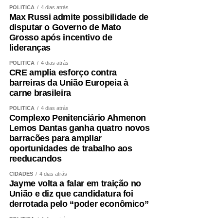
Fagundes. A decisão não foi fruto de uma conversa
POLÍTICA
4 dias atrás
Max Russi admite possibilidade de
informal ou de uma possibilidade lançada ao acaso. Foi
disputar o Governo de Mato
uma escolha política apresentada, construída e
Grosso após incentivo de
formalizada dentro do processo partidário, inclusive com
lideranças
a realização da convenção.
POLÍTICA
4 dias atrás
CRE amplia esforço contra
A partir dessa decisão, compromissos foram assumidos,
barreiras da União Europeia à
pessoas foram mobilizadas, estratégias foram definidas e
carne brasileira
todo um projeto de campanha começou a ser estruturado.
POLÍTICA
4 dias atrás
Fiz isso de boa-fé, acreditando na palavra empenhada e
Complexo Penitenciário Ahmenon
na seriedade de uma decisão tomada por quem pretende
Lemos Dantas ganha quatro novos
governar Mato Grosso.
barracões para ampliar
oportunidades de trabalho aos
Hoje fui comunicado pelo senador Wellington Fagundes
reeducandos
de que outro nome será indicado para ocupar a vaga de
CIDADES
4 dias atrás
vice.
Jayme volta a falar em traição no
União e diz que candidatura foi
Não se trata apenas de uma mudança de candidatura.
derrotada pelo “poder econômico”
Trata-se da forma como a política é conduzida.