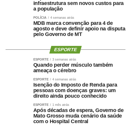
infraestrutura sem novos custos para
própria ao Governo pelo Novo para contribuir com a
a população
composição liderada pelo senador.
POLÍCIA
4 semanas atrás
MDB marca convenção para 4 de
Na nota desta sexta-feira, Maluf ampliou as críticas e
agosto e deve definir apoio na disputa
afirmou que quem pretende comandar o Estado precisa
pelo Governo de MT
demonstrar capacidade de cumprir compromissos
políticos.
ESPORTE
“Quem pretende governar um Estado precisa, antes de
ESPORTE
3 semanas atrás
tudo, demonstrar que sua palavra tem valor. Precisa
Quando perder músculo também
ameaça o cérebro
respeitar compromissos, aliados e pessoas que
aceitaram caminhar ao seu lado.”
ESPORTE
4 semanas atrás
Isenção do Imposto de Renda para
pessoas com doenças graves: um
O empresário também afirmou que não pretende
direito ainda pouco conhecido
naturalizar o episódio como parte da disputa eleitoral.
ESPORTE
1 mês atrás
Após décadas de espera, Governo de
“Não faço política dessa maneira e não aceitarei
Mato Grosso muda cenário da saúde
naturalizar esse tipo de comportamento.”
com o Hospital Central