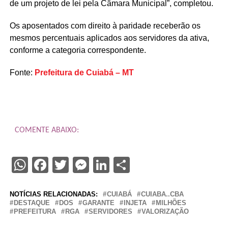
de um projeto de lei pela Câmara Municipal”, completou.
Os aposentados com direito à paridade receberão os
mesmos percentuais aplicados aos servidores da ativa,
conforme a categoria correspondente.
Fonte:
Prefeitura de Cuiabá – MT
COMENTE ABAIXO:
WhatsApp
Facebook
Twitter
Messenger
LinkedIn
Share
NOTÍCIAS RELACIONADAS:
CUIABÁ
CUIABA..CBA
DESTAQUE
DOS
GARANTE
INJETA
MILHÕES
PREFEITURA
RGA
SERVIDORES
VALORIZAÇÃO