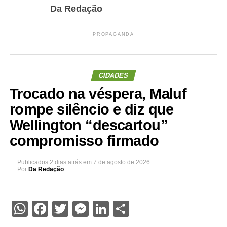
Da Redação
PROPAGANDA
CIDADES
Trocado na véspera, Maluf
rompe silêncio e diz que
Wellington “descartou”
compromisso firmado
Publicados
2 dias atrás
em
7 de agosto de 2026
Por
Da Redação
WhatsApp
Facebook
Twitter
Messenger
LinkedIn
Share