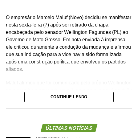
O empresário Marcelo Maluf (Novo) decidiu se manifestar
nesta sexta-feira (7) após ser retirado da chapa
encabeçada pelo senador Wellington Fagundes (PL) ao
Governo de Mato Grosso. Em nota enviada à imprensa,
ele criticou duramente a condução da mudança e afirmou
que sua indicação para a vice havia sido formalizada
após uma construção política que envolveu os partidos
aliados.
Maluf afirmou que foi comunicado pelo próprio Wellington
de que outro nome seria escolhido para a vaga. A decisão
CONTINUE LENDO
foi tomada na noite de quinta-feira (6), quando o PL
definiu o médico Alencar Farina como novo candidato a
vice-governador.
Para o empresário, a alteração não representa apenas
ÚLTIMAS NOTÍCIAS
uma mudança na composição eleitoral, mas uma quebra