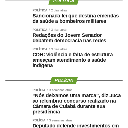
POLÍTICA
governar Mato Grosso.”
POLÍTICA
2 dias atrás
Sancionada lei que destina emendas
A manifestação ocorre apenas dois dias depois de Maluf
da saúde a bombeiros militares
confirmar publicamente sua indicação para a vice.
POLÍTICA
3 dias atrás
Durante a convenção do Novo, na quarta-feira (5), ele
Redações do Jovem Senador
chegou a descartar a possibilidade de uma nova
debatem democracia nas redes
mudança.
POLÍTICA
3 dias atrás
CDH: violência e falta de estrutura
“Martelo batido, prego batido e ponta virada”, disse na
ameaçam atendimento à saúde
indígena
ocasião.
Na mesma oportunidade, Maluf confirmou a aliança entre
POLÍCIA
Novo, PL e MDB e afirmou que as siglas haviam chegado
POLÍCIA
3 semanas atrás
a um consenso para caminhar juntas nas eleições.
“Nós deixamos uma marca”, diz Juca
ao relembrar concurso realizado na
A escolha de Farina representa uma mudança de última
Câmara de Cuiabá durante sua
hora na chapa de Wellington, depois de semanas de
presidência
negociações envolvendo a vaga de vice. Antes de ser
POLÍCIA
3 semanas atrás
indicado, Maluf havia desistido de uma pré-candidatura
Deputado defende investimentos em