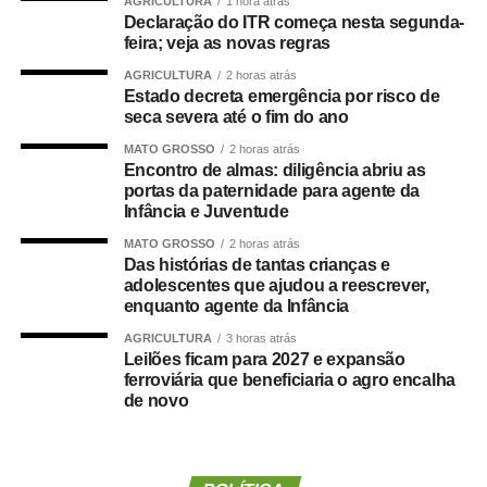
AGRICULTURA
1 hora atrás
de compromisso.
Declaração do ITR começa nesta segunda-
feira; veja as novas regras
“Não se trata apenas de uma mudança de candidatura.
AGRICULTURA
2 horas atrás
Trata-se da forma como a política é conduzida.”
Estado decreta emergência por risco de
seca severa até o fim do ano
Segundo Maluf, sua participação na chapa não nasceu
MATO GROSSO
2 horas atrás
de uma negociação informal. Ele afirmou que aceitou o
Encontro de almas: diligência abriu as
convite depois de uma decisão política que, inclusive, foi
portas da paternidade para agente da
levada à convenção partidária.
Infância e Juventude
MATO GROSSO
2 horas atrás
“Foi uma escolha política apresentada, construída e
Das histórias de tantas crianças e
formalizada dentro do processo partidário, inclusive com
adolescentes que ajudou a reescrever,
enquanto agente da Infância
a realização da convenção.”
AGRICULTURA
3 horas atrás
A partir da definição, afirmou o empresário, pessoas
Leilões ficam para 2027 e expansão
ferroviária que beneficiaria o agro encalha
foram mobilizadas e uma estrutura de campanha
de novo
começou a ser organizada.
“Fiz isso de boa-fé, acreditando na palavra empenhada e
na seriedade de uma decisão tomada por quem pretende