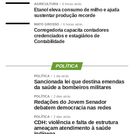
levada à convenção partidária.
AGRICULTURA
6 horas atrás
Etanol eleva consumo de milho e ajuda
“Foi uma escolha política apresentada, construída e
sustentar produção recorde
formalizada dentro do processo partidário, inclusive com
MATO GROSSO
6 horas atrás
a realização da convenção.”
Corregedoria capacita contadores
credenciados e estagiários de
A partir da definição, afirmou o empresário, pessoas
Contabilidade
foram mobilizadas e uma estrutura de campanha
começou a ser organizada.
POLÍTICA
“Fiz isso de boa-fé, acreditando na palavra empenhada e
na seriedade de uma decisão tomada por quem pretende
POLÍTICA
1 dia atrás
Sancionada lei que destina emendas
governar Mato Grosso.”
da saúde a bombeiros militares
A manifestação ocorre apenas dois dias depois de Maluf
POLÍTICA
2 dias atrás
Redações do Jovem Senador
confirmar publicamente sua indicação para a vice.
debatem democracia nas redes
Durante a convenção do Novo, na quarta-feira (5), ele
chegou a descartar a possibilidade de uma nova
POLÍTICA
2 dias atrás
CDH: violência e falta de estrutura
mudança.
ameaçam atendimento à saúde
indígena