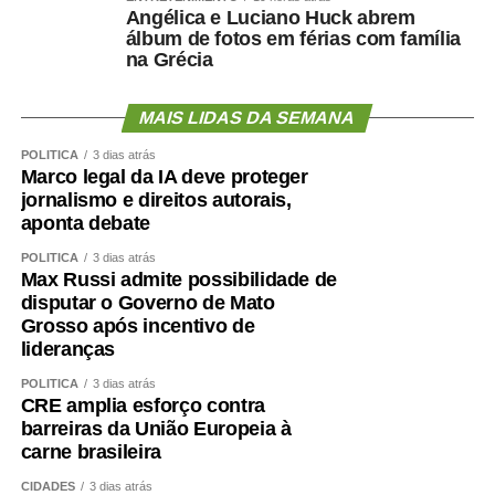
Angélica e Luciano Huck abrem
Nota na íntegra:
álbum de fotos em férias com família
na Grécia
Política se faz com responsabilidade, compromisso,
seriedade e, sobretudo, palavra. Infelizmente, o senador
MAIS LIDAS DA SEMANA
Wellington Fagundes e o Partido Liberal de Mato Grosso
demonstraram enorme dificuldade em compreender o
POLÍTICA
3 dias atrás
significado desses princípios – o que só contribui para
Marco legal da IA deve proteger
jornalismo e direitos autorais,
apodrecer a boa política.
aponta debate
Aceitei o convite para integrar, como candidato a vice-
POLÍTICA
3 dias atrás
governador, a chapa liderada pelo senador Wellington
Max Russi admite possibilidade de
Fagundes. A decisão não foi fruto de uma conversa
disputar o Governo de Mato
Grosso após incentivo de
informal ou de uma possibilidade lançada ao acaso. Foi
lideranças
uma escolha política apresentada, construída e
formalizada dentro do processo partidário, inclusive com
POLÍTICA
3 dias atrás
CRE amplia esforço contra
a realização da convenção.
barreiras da União Europeia à
carne brasileira
A partir dessa decisão, compromissos foram assumidos,
pessoas foram mobilizadas, estratégias foram definidas e
CIDADES
3 dias atrás