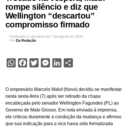
rompe silêncio e diz que
Wellington “descartou”
compromisso firmado
Publicados
1 dia atrás
em
7 de agosto de 2026
Por
Da Redação
WhatsApp
Facebook
Twitter
Messenger
LinkedIn
Share
O empresário Marcelo Maluf (Novo) decidiu se manifestar
nesta sexta-feira (7) após ser retirado da chapa
encabeçada pelo senador Wellington Fagundes (PL) ao
Governo de Mato Grosso. Em nota enviada à imprensa,
ele criticou duramente a condução da mudança e afirmou
que sua indicação para a vice havia sido formalizada