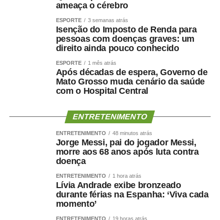
“Quem pretende governar um Estado precisa, antes de
ameaça o cérebro
tudo, demonstrar que sua palavra tem valor. Precisa
ESPORTE
3 semanas atrás
respeitar compromissos, aliados e pessoas que
Isenção do Imposto de Renda para
aceitaram caminhar ao seu lado.”
pessoas com doenças graves: um
direito ainda pouco conhecido
O empresário também afirmou que não pretende
ESPORTE
1 mês atrás
naturalizar o episódio como parte da disputa eleitoral.
Após décadas de espera, Governo de
Mato Grosso muda cenário da saúde
com o Hospital Central
“Não faço política dessa maneira e não aceitarei
naturalizar esse tipo de comportamento.”
ENTRETENIMENTO
Ao concluir, Maluf disse que deixa a situação com a
ENTRETENIMENTO
48 minutos atrás
consciência tranquila e atribuiu a responsabilidade pela
Jorge Messi, pai do jogador Messi,
decisão aos responsáveis pela mudança.
morre aos 68 anos após luta contra
doença
“Saio deste episódio com a consciência tranquila. Cumpri
ENTRETENIMENTO
1 hora atrás
rigorosamente aquilo que assumi. Outros terão de
Lívia Andrade exibe bronzeado
durante férias na Espanha: ‘Viva cada
responder pelas escolhas que fizeram e pela maneira
momento’
como decidiram fazê-las.”
ENTRETENIMENTO
19 horas atrás