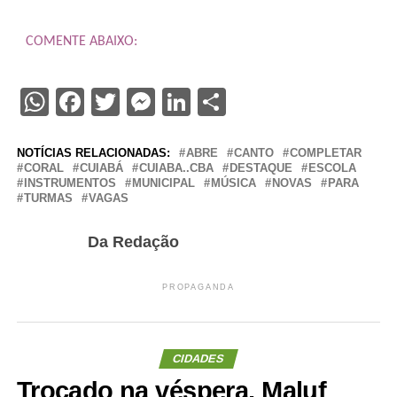
COMENTE ABAIXO:
WhatsApp
Facebook
Twitter
Messenger
LinkedIn
Share
NOTÍCIAS RELACIONADAS:
ABRE
CANTO
COMPLETAR
CORAL
CUIABÁ
CUIABA..CBA
DESTAQUE
ESCOLA
INSTRUMENTOS
MUNICIPAL
MÚSICA
NOVAS
PARA
TURMAS
VAGAS
Da Redação
PROPAGANDA
CIDADES
Trocado na véspera, Maluf