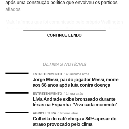
após uma construção política que envolveu os partidos
aliados.
Maluf afirmou que foi comunicado pelo próprio Wellington
de que outro nome seria escolhido para a vaga. A decisão
CONTINUE LENDO
foi tomada na noite de quinta-feira (6), quando o PL
definiu o médico Alencar Farina como novo candidato a
vice-governador.
Para o empresário, a alteração não representa apenas
ÚLTIMAS NOTÍCIAS
uma mudança na composição eleitoral, mas uma quebra
ENTRETENIMENTO
48 minutos atrás
de compromisso.
Jorge Messi, pai do jogador Messi, morre
aos 68 anos após luta contra doença
“Não se trata apenas de uma mudança de candidatura.
ENTRETENIMENTO
1 hora atrás
Trata-se da forma como a política é conduzida.”
Lívia Andrade exibe bronzeado durante
férias na Espanha: ‘Viva cada momento’
Segundo Maluf, sua participação na chapa não nasceu
AGRICULTURA
6 horas atrás
de uma negociação informal. Ele afirmou que aceitou o
Colheita do café chega a 84% apesar do
convite depois de uma decisão política que, inclusive, foi
atraso provocado pelo clima