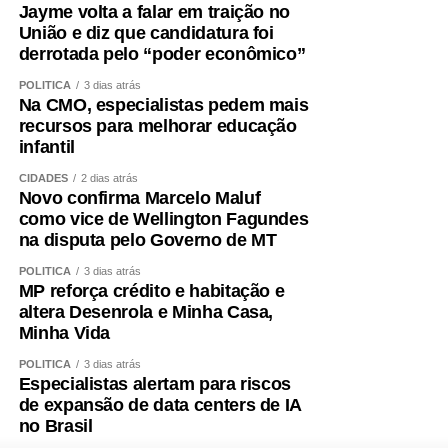
Jayme volta a falar em traição no
todo um projeto de campanha começou a ser estruturado.
União e diz que candidatura foi
Fiz isso de boa-fé, acreditando na palavra empenhada e
derrotada pelo “poder econômico”
na seriedade de uma decisão tomada por quem pretende
governar Mato Grosso.
POLÍTICA
3 dias atrás
Na CMO, especialistas pedem mais
recursos para melhorar educação
Hoje fui comunicado pelo senador Wellington Fagundes
infantil
de que outro nome será indicado para ocupar a vaga de
vice.
CIDADES
2 dias atrás
Novo confirma Marcelo Maluf
como vice de Wellington Fagundes
Não se trata apenas de uma mudança de candidatura.
na disputa pelo Governo de MT
Trata-se da forma como a política é conduzida.
POLÍTICA
3 dias atrás
Quem pretende governar um Estado precisa, antes de
MP reforça crédito e habitação e
altera Desenrola e Minha Casa,
tudo, demonstrar que sua palavra tem valor. Precisa
Minha Vida
respeitar compromissos, aliados e pessoas que
aceitaram caminhar ao seu lado. Não é possível pedir
POLÍTICA
3 dias atrás
Especialistas alertam para riscos
confiança a mais de três milhões de mato-grossenses
de expansão de data centers de IA
quando não se consegue honrar compromissos
no Brasil
assumidos dentro da própria casa.