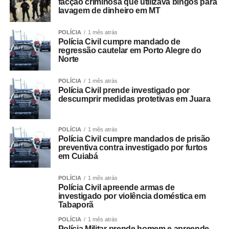
facção criminosa que utilizava bingos para
lavagem de dinheiro em MT
POLÍCIA
1 mês atrás
Polícia Civil cumpre mandado de
regressão cautelar em Porto Alegre do
Norte
POLÍCIA
1 mês atrás
Polícia Civil prende investigado por
descumprir medidas protetivas em Juara
POLÍCIA
1 mês atrás
Polícia Civil cumpre mandados de prisão
preventiva contra investigado por furtos
em Cuiabá
POLÍCIA
1 mês atrás
Polícia Civil apreende armas de
investigado por violência doméstica em
Tabaporã
POLÍCIA
1 mês atrás
Polícia Militar prende homem e apreende