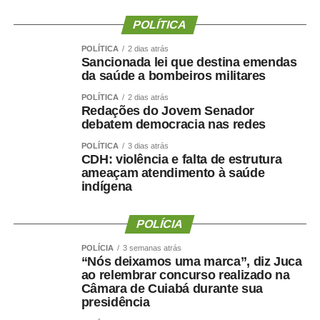
Segundo o município, Danielle Carmona possui todos os
POLÍTICA
direitos garantidos por lei, incluindo férias e benefícios
POLÍTICA
2 dias atrás
como o prêmio saúde, desde que atendidos os critérios
Sancionada lei que destina emendas
estabelecidos.
da saúde a bombeiros militares
POLÍTICA
2 dias atrás
A gestão também informou que a lotação em gabinete é
Redações do Jovem Senador
um ato administrativo regular, especialmente em períodos
debatem democracia nas redes
de transição, e que a permanência da servidora no local
POLÍTICA
3 dias atrás
foi previamente alinhada com a atual direção da
CDH: violência e falta de estrutura
Secretaria.
ameaçam atendimento à saúde
indígena
Sobre os 60 dias de férias, a Prefeitura destacou que a
concessão ocorreu dentro da normalidade administrativa
POLÍCIA
e já havia sido informada anteriormente, não havendo
POLÍCIA
3 semanas atrás
qualquer excepcionalidade.
“Nós deixamos uma marca”, diz Juca
ao relembrar concurso realizado na
Câmara de Cuiabá durante sua
presidência