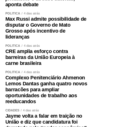
aponta debate
POLÍTICA
4 dias atrás
Max Russi admite possibilidade de
disputar o Governo de Mato
Grosso após incentivo de
lideranças
POLÍTICA
4 dias atrás
CRE amplia esforço contra
barreiras da União Europeia à
carne brasileira
POLÍTICA
4 dias atrás
Complexo Penitenciário Ahmenon
Lemos Dantas ganha quatro novos
barracões para ampliar
oportunidades de trabalho aos
reeducandos
CIDADES
4 dias atrás
Jayme volta a falar em traição no
União e diz que candidatura foi