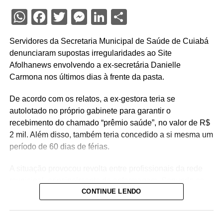
WhatsApp
Facebook
Twitter
Messenger
LinkedIn
Share
Servidores da Secretaria Municipal de Saúde de Cuiabá
denunciaram supostas irregularidades ao Site
Afolhanews envolvendo a ex-secretária Danielle
Carmona nos últimos dias à frente da pasta.
De acordo com os relatos, a ex-gestora teria se
autolotado no próprio gabinete para garantir o
recebimento do chamado “prêmio saúde”, no valor de R$
2 mil. Além disso, também teria concedido a si mesma um
período de 60 dias de férias.
A situação provocou revolta entre profissionais da rede
municipal, principalmente da enfermagem. Segundo os
CONTINUE LENDO
denunciantes, a gestão costumava negar pedidos de
férias superiores a 30 dias para servidores da linha de
frente, sob a justificativa de falta de pessoal nas unidades