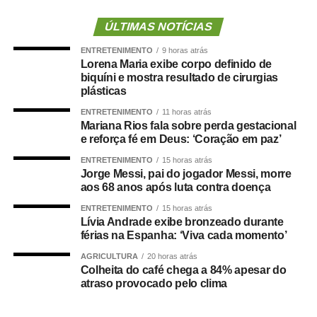
de saúde.
ÚLTIMAS NOTÍCIAS
Os servidores apontam ainda incoerência entre discurso
ENTRETENIMENTO
9 horas atrás
e prática da administração municipal. Durante a
Lorena Maria exibe corpo definido de
inauguração da Unidade de Saúde da Família (USF) do
biquíni e mostra resultado de cirurgias
bairro Pedregal, o prefeito teria afirmado que não
plásticas
autorizaria férias sem a devida substituição de
ENTRETENIMENTO
11 horas atrás
profissionais, o que reforçou a percepção de tratamento
Mariana Rios fala sobre perda gestacional
e reforça fé em Deus: ‘Coração em paz’
desigual dentro da pasta.
ENTRETENIMENTO
15 horas atrás
Danielle Carmona é servidora efetiva do município e atua
Jorge Messi, pai do jogador Messi, morre
aos 68 anos após luta contra doença
como enfermeira de carreira. Conforme os relatos, ela
teria se beneficiado de decisões administrativas tomadas
ENTRETENIMENTO
15 horas atrás
Lívia Andrade exibe bronzeado durante
enquanto ainda ocupava o cargo de secretária.
férias na Espanha: ‘Viva cada momento’
Prefeitura nega irregularidades
AGRICULTURA
20 horas atrás
Colheita do café chega a 84% apesar do
atraso provocado pelo clima
Em nota, a Prefeitura de Cuiabá afirmou que não há
irregularidades na situação funcional da ex-secretária.