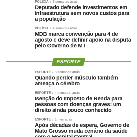
POLÍCIA
3 semanas atrás
Deputado defende investimentos em
infraestrutura sem novos custos para
a população
POLÍCIA
4 semanas atrás
MDB marca convenção para 4 de
COMENTE ABAIXO:
agosto e deve definir apoio na disputa
pelo Governo de MT
WhatsApp
Facebook
Twitter
Messenger
LinkedIn
Share
ESPORTE
ESPORTE
3 semanas atrás
Quando perder músculo também
ameaça o cérebro
ESPORTE
4 semanas atrás
Isenção do Imposto de Renda para
pessoas com doenças graves: um
direito ainda pouco conhecido
ESPORTE
1 mês atrás
Após décadas de espera, Governo de
Mato Grosso muda cenário da saúde
com o Hospital Central