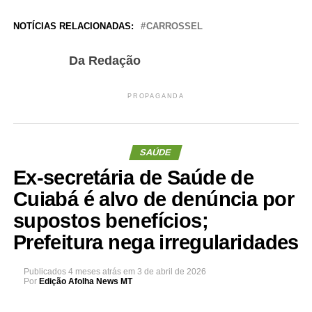
NOTÍCIAS RELACIONADAS:
CARROSSEL
Da Redação
PROPAGANDA
SAÚDE
Ex-secretária de Saúde de
Cuiabá é alvo de denúncia por
supostos benefícios;
Prefeitura nega irregularidades
Publicados
4 meses atrás
em
3 de abril de 2026
Por
Edição Afolha News MT