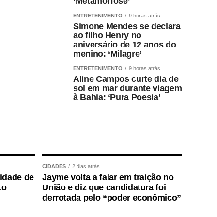
‘Metamorfose’
ENTRETENIMENTO
9 horas atrás
Simone Mendes se declara
ao filho Henry no
aniversário de 12 anos do
menino: ‘Milagre’
ENTRETENIMENTO
9 horas atrás
Aline Campos curte dia de
sol em mar durante viagem
à Bahia: ‘Pura Poesia’
CIDADES
2 dias atrás
lidade de
Jayme volta a falar em traição no
to
União e diz que candidatura foi
derrotada pelo “poder econômico”