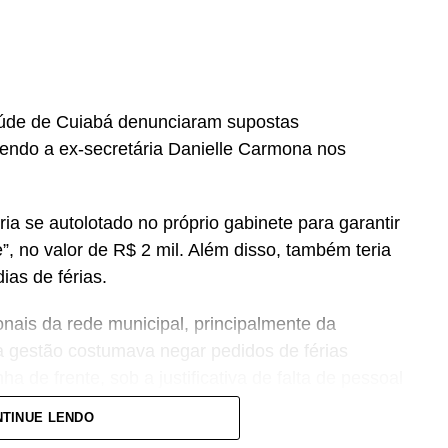
aúde de Cuiabá denunciaram supostas
vendo a ex-secretária Danielle Carmona nos
ria se autolotado no próprio gabinete para garantir
 no valor de R$ 2 mil. Além disso, também teria
as de férias.
ionais da rede municipal, principalmente da
 gestão costumava negar pedidos de férias
ha de frente, sob a justificativa de falta de pessoal
TINUE LENDO