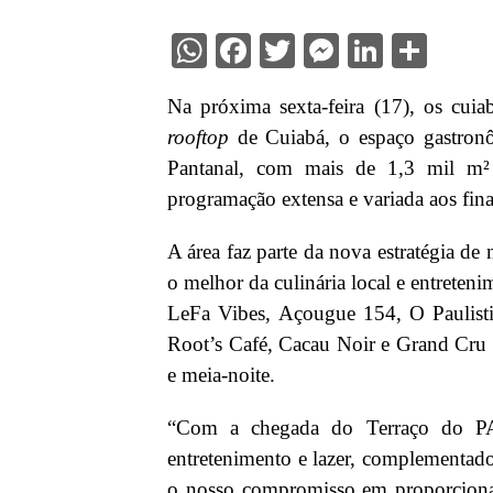
WhatsApp
Facebook
Twitter
Messenge
Linked
Sha
Na próxima sexta-feira (17), os cui
rooftop
de Cuiabá, o espaço gastron
Pantanal, com mais de 1,3 mil m²
programação extensa e variada aos finai
A área faz parte da nova estratégia de
o melhor da culinária local e entreteni
LeFa Vibes, Açougue 154, O Paulist
Root’s Café, Cacau Noir e Grand Cru 
e meia-noite.
“Com a chegada do Terraço do P
entretenimento e lazer, complementad
o nosso compromisso em proporciona