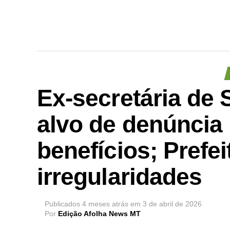
Ex-secretária de
alvo de denúncia
benefícios; Prefe
irregularidades
Publicados
4 meses atrás
em
3 de abril de 2026
Por
Edição Afolha News MT