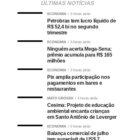
ÚLTIMAS NOTÍCIAS
ECONOMIA
2 horas atrás
Petrobras tem lucro líquido de
R$ 52,4 bi no segundo
trimestre
ECONOMIA
3 horas atrás
Ninguém acerta Mega-Sena;
prêmio acumula para R$ 165
milhões
ECONOMIA
3 horas atrás
Pix amplia participação nos
pagamentos em bares e
restaurantes
MATO GROSSO
4 horas atrás
Cesima: Projeto de educação
ambiental encanta crianças
em Santo Antônio de Leverger
ECONOMIA
5 horas atrás
Balança comercial de julho
tem superávit de US$ 7