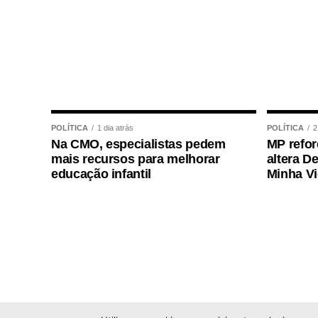
A gestão também informou que a lotação e
especialmente em períodos de transição, 
previamente alinhada com a atual direção
Sobre os 60 dias de férias, a Prefeitura 
normalidade administrativa e já havia si
excepcionalidade.
POLÍTICA
1 dia atrás
POLÍTICA
2
Na CMO, especialistas pedem
MP refor
mais recursos para melhorar
altera D
educação infantil
Minha V
COMENTE ABAIXO:
WhatsApp
Facebook
Twitter
Messenger
LinkedIn
Share