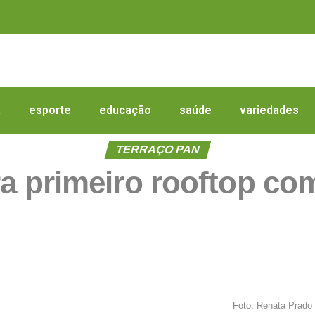
a
esporte
educação
saúde
variedades
TERRAÇO PAN
 primeiro rooftop com 
Foto: Renata Prado