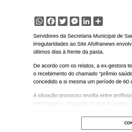
WhatsApp
Facebook
Twitter
Messenger
LinkedIn
Share
Servidores da Secretaria Municipal de S
irregularidades ao Site Afolhanews envol
últimos dias à frente da pasta.
De acordo com os relatos, a ex-gestora te
o recebimento do chamado “prêmio saúde”,
concedido a si mesma um período de 60 di
A situação provocou revolta entre profiss
enfermagem. Segundo os denunciantes, a
superiores a 30 dias para servidores da lin
nas unidades de saúde.
CON