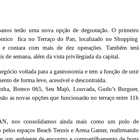
r
In
re
abanos terão uma nova opção de degustação. O primeiro
ômico fica no Terraço do Pan, localizado no Shopping
 e contara com mais de dez operações. Também terá
s de semana, além da vista privilegiada da capital.
 negócio voltada para a gastronomia e tem a função de unir
mento de forma leve, acessível e descontraída.
inha, Boteco 065, Seu Majó, Louvada, Gudu’s Burguer,
são as novas opções que funcionarão no terraço entre 11h
AN, nos consolidamos ainda mais como um polo de
o pelos espaços Beach Tennis e Arena Gamer, reafirmando
r um ambiente de encontro e compartilhamento de bons