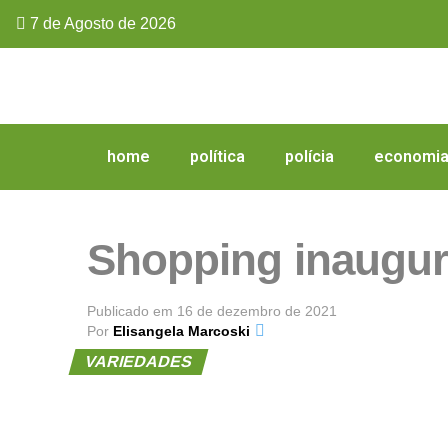
7 de Agosto de 2026
home
política
polícia
economi
Shopping inaugura
Publicado em
16 de dezembro de 2021
Por
Elisangela Marcoski
VARIEDADES