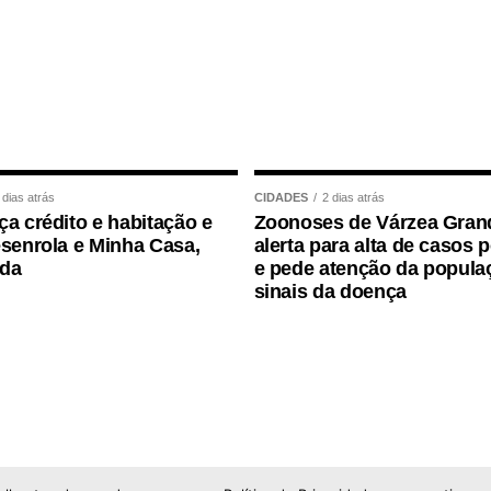
m gabinete é um ato administrativo regular,
e que a permanência da servidora no local foi
 da Secretaria.
destacou que a concessão ocorreu dentro da
do informada anteriormente, não havendo qualquer
 dias atrás
CIDADES
2 dias atrás
ça crédito e habitação e
Zoonoses de Várzea Gran
esenrola e Minha Casa,
alerta para alta de casos 
ida
e pede atenção da popula
sinais da doença