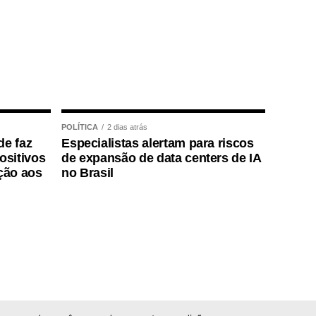
POLÍTICA
2 dias atrás
de faz
Especialistas alertam para riscos
positivos
de expansão de data centers de IA
ção aos
no Brasil