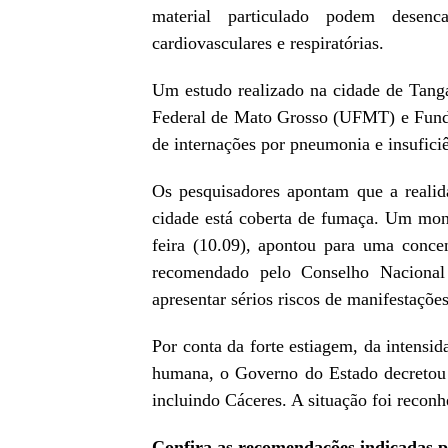
material particulado podem desenc
cardiovasculares e respiratórias.
Um estudo realizado na cidade de Tanga
Federal de Mato Grosso (UFMT) e Fund
de internações por pneumonia e insufici
Os pesquisadores apontam que a realida
cidade está coberta de fumaça. Um moni
feira (10.09), apontou para uma concen
recomendado pelo Conselho Naciona
apresentar sérios riscos de manifestaçõe
Por conta da forte estiagem, da intensid
humana, o Governo do Estado decretou
incluindo Cáceres. A situação foi recon
Confira as recomendações indicadas p