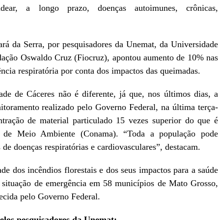
adear, a longo prazo, doenças autoimunes, crônicas,
rá da Serra, por pesquisadores da Unemat, da Universidade
ação Oswaldo Cruz (Fiocruz), apontou aumento de 10% nas
ência respiratória por conta dos impactos das queimadas.
de de Cáceres não é diferente, já que, nos últimos dias, a
toramento realizado pelo Governo Federal, na última terça-
tração de material particulado 15 vezes superior do que é
l de Meio Ambiente (Conama). “Toda a população pode
s de doenças respiratórias e cardiovasculares”, destacam.
ade dos incêndios florestais e dos seus impactos para a saúde
 situação de emergência em 58 municípios de Mato Grosso,
hecida pelo Governo Federal.
elos pesquisadores da Unemat: