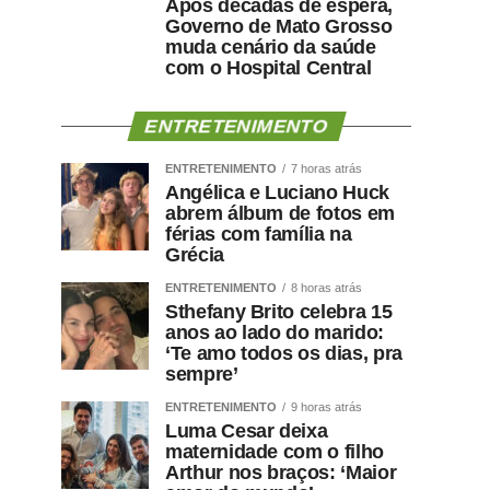
Após décadas de espera,
Governo de Mato Grosso
muda cenário da saúde
com o Hospital Central
ENTRETENIMENTO
ENTRETENIMENTO
7 horas atrás
Angélica e Luciano Huck
abrem álbum de fotos em
férias com família na
Grécia
ENTRETENIMENTO
8 horas atrás
Sthefany Brito celebra 15
anos ao lado do marido:
‘Te amo todos os dias, pra
sempre’
ENTRETENIMENTO
9 horas atrás
Luma Cesar deixa
maternidade com o filho
Arthur nos braços: ‘Maior