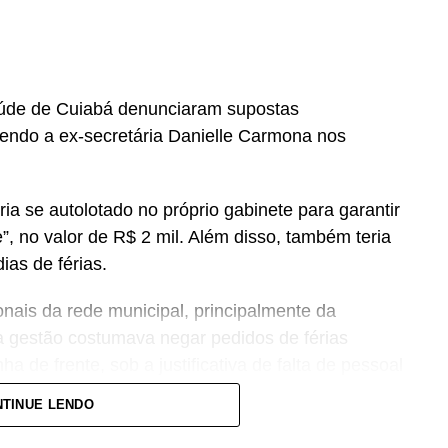
aúde de Cuiabá denunciaram supostas
vendo a ex-secretária Danielle Carmona nos
ria se autolotado no próprio gabinete para garantir
 no valor de R$ 2 mil. Além disso, também teria
as de férias.
ionais da rede municipal, principalmente da
 gestão costumava negar pedidos de férias
ha de frente, sob a justificativa de falta de pessoal
TINUE LENDO
entre discurso e prática da administração