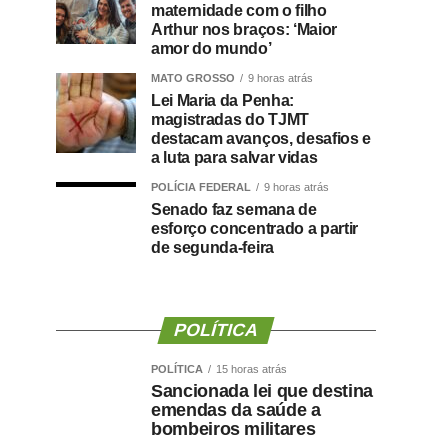
maternidade com o filho
Arthur nos braços: ‘Maior
amor do mundo’
MATO GROSSO
9 horas atrás
Lei Maria da Penha:
magistradas do TJMT
destacam avanços, desafios e
a luta para salvar vidas
POLÍCIA FEDERAL
9 horas atrás
Senado faz semana de
esforço concentrado a partir
de segunda-feira
POLÍTICA
POLÍTICA
15 horas atrás
Sancionada lei que destina
emendas da saúde a
bombeiros militares