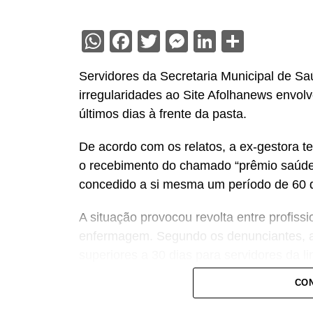
WhatsApp
Facebook
Twitter
Messenger
LinkedIn
Share
Servidores da Secretaria Municipal de S
irregularidades ao Site Afolhanews envol
últimos dias à frente da pasta.
De acordo com os relatos, a ex-gestora te
o recebimento do chamado “prêmio saúde”,
concedido a si mesma um período de 60 di
A situação provocou revolta entre profiss
enfermagem. Segundo os denunciantes, a
superiores a 30 dias para servidores da lin
nas unidades de saúde.
CON
Os servidores apontam ainda incoerência 