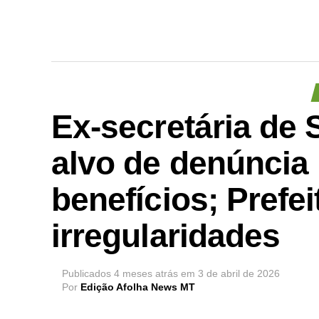
Ex-secretária de
alvo de denúncia
benefícios; Prefe
irregularidades
Publicados
4 meses atrás
em
3 de abril de 2026
Por
Edição Afolha News MT