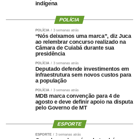
indígena
concessão ocorreu dentro da normalidade administrativa
e já havia sido informada anteriormente, não havendo
qualquer excepcionalidade.
POLÍCIA
POLÍCIA
3 semanas atrás
“Nós deixamos uma marca”, diz Juca
ao relembrar concurso realizado na
Câmara de Cuiabá durante sua
presidência
POLÍCIA
3 semanas atrás
Deputado defende investimentos em
infraestrutura sem novos custos para
a população
COMENTE ABAIXO:
POLÍCIA
3 semanas atrás
MDB marca convenção para 4 de
agosto e deve definir apoio na disputa
WhatsApp
Facebook
Twitter
Messenger
LinkedIn
Share
pelo Governo de MT
ESPORTE
ESPORTE
3 semanas atrás