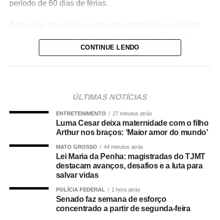
período de 60 dias de férias.
A situação provocou revolta entre profissionais da rede
municipal, principalmente da enfermagem. Segundo os
CONTINUE LENDO
denunciantes, a gestão costumava negar pedidos de
férias superiores a 30 dias para servidores da linha de
frente, sob a justificativa de falta de pessoal nas unidades
de saúde.
ÚLTIMAS NOTÍCIAS
Os servidores apontam ainda incoerência entre discurso
ENTRETENIMENTO
27 minutos atrás
e prática da administração municipal. Durante a
Luma Cesar deixa maternidade com o filho
inauguração da Unidade de Saúde da Família (USF) do
Arthur nos braços: ‘Maior amor do mundo’
bairro Pedregal, o prefeito teria afirmado que não
MATO GROSSO
44 minutos atrás
autorizaria férias sem a devida substituição de
Lei Maria da Penha: magistradas do TJMT
profissionais, o que reforçou a percepção de tratamento
destacam avanços, desafios e a luta para
salvar vidas
desigual dentro da pasta.
POLÍCIA FEDERAL
1 hora atrás
Danielle Carmona é servidora efetiva do município e atua
Senado faz semana de esforço
concentrado a partir de segunda-feira
como enfermeira de carreira. Conforme os relatos, ela