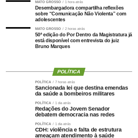
teria se beneficiado de decisões administrativas tomadas
MATO GROSSO
1 hora atrás
Desembargadora compartilha reflexões
enquanto ainda ocupava o cargo de secretária.
sobre “Comunicação Não Violenta” com
adolescentes
Prefeitura nega irregularidades
MATO GROSSO
2 horas atrás
50ª edição do Por Dentro da Magistratura já
Em nota, a Prefeitura de Cuiabá afirmou que não há
está disponível com entrevista do juiz
irregularidades na situação funcional da ex-secretária.
Bruno Marques
Segundo o município, Danielle Carmona possui todos os
direitos garantidos por lei, incluindo férias e benefícios
como o prêmio saúde, desde que atendidos os critérios
POLÍTICA
estabelecidos.
POLÍTICA
7 horas atrás
Sancionada lei que destina emendas
A gestão também informou que a lotação em gabinete é
da saúde a bombeiros militares
um ato administrativo regular, especialmente em períodos
POLÍTICA
1 dia atrás
de transição, e que a permanência da servidora no local
Redações do Jovem Senador
debatem democracia nas redes
foi previamente alinhada com a atual direção da
Secretaria.
POLÍTICA
1 dia atrás
CDH: violência e falta de estrutura
ameaçam atendimento à saúde
Sobre os 60 dias de férias, a Prefeitura destacou que a