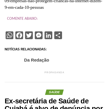
09/empresas-nao-protegem-criancas-na-internet-dizem-
9-em-cada-10-pessoas
COMENTE ABAIXO:
WhatsApp
Facebook
Twitter
Messenger
LinkedIn
Share
NOTÍCIAS RELACIONADAS:
Da Redação
PROPAGANDA
SAÚDE
Ex-secretária de Saúde de
Cuiabá é alvo de denúncia por