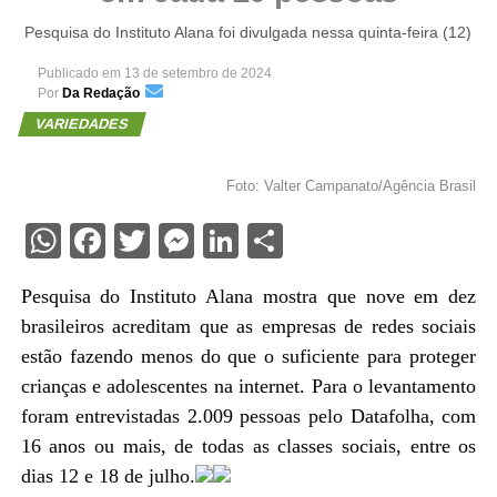
Pesquisa do Instituto Alana foi divulgada nessa quinta-feira (12)
Publicado em
13 de setembro de 2024
Por
Da Redação
VARIEDADES
Foto: Valter Campanato/Agência Brasil
WhatsApp
Facebook
Twitter
Messenger
LinkedIn
Share
Pesquisa do Instituto Alana mostra que nove em dez
brasileiros acreditam que as empresas de redes sociais
estão fazendo menos do que o suficiente para proteger
crianças e adolescentes na internet. Para o levantamento
foram entrevistadas 2.009 pessoas pelo Datafolha, com
16 anos ou mais, de todas as classes sociais, entre os
dias 12 e 18 de julho.