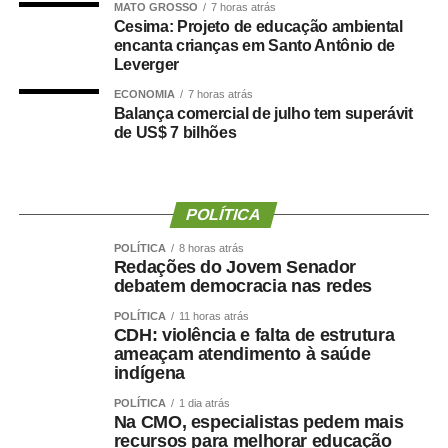
MATO GROSSO
7 horas atrás
teria se beneficiado de decisões administrativas tomadas
Cesima: Projeto de educação ambiental
encanta crianças em Santo Antônio de
enquanto ainda ocupava o cargo de secretária.
Leverger
Prefeitura nega irregularidades
ECONOMIA
7 horas atrás
Balança comercial de julho tem superávit
de US$ 7 bilhões
Em nota, a Prefeitura de Cuiabá afirmou que não há
irregularidades na situação funcional da ex-secretária.
Segundo o município, Danielle Carmona possui todos os
POLÍTICA
direitos garantidos por lei, incluindo férias e benefícios
POLÍTICA
8 horas atrás
como o prêmio saúde, desde que atendidos os critérios
Redações do Jovem Senador
estabelecidos.
debatem democracia nas redes
POLÍTICA
11 horas atrás
A gestão também informou que a lotação em gabinete é
CDH: violência e falta de estrutura
um ato administrativo regular, especialmente em períodos
ameaçam atendimento à saúde
de transição, e que a permanência da servidora no local
indígena
foi previamente alinhada com a atual direção da
POLÍTICA
1 dia atrás
Secretaria.
Na CMO, especialistas pedem mais
recursos para melhorar educação