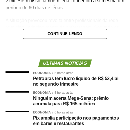
2 mil. Além disso, também teria concedido a si mesma um
período de 60 dias de férias.
A situação provocou revolta entre profissionais da rede
municipal, principalmente da enfermagem. Segundo os
CONTINUE LENDO
denunciantes, a gestão costumava negar pedidos de
férias superiores a 30 dias para servidores da linha de
frente, sob a justificativa de falta de pessoal nas unidades
de saúde.
ÚLTIMAS NOTÍCIAS
Os servidores apontam ainda incoerência entre discurso
ECONOMIA
5 horas atrás
e prática da administração municipal. Durante a
Petrobras tem lucro líquido de R$ 52,4 bi
inauguração da Unidade de Saúde da Família (USF) do
no segundo trimestre
bairro Pedregal, o prefeito teria afirmado que não
ECONOMIA
5 horas atrás
autorizaria férias sem a devida substituição de
Ninguém acerta Mega-Sena; prêmio
profissionais, o que reforçou a percepção de tratamento
acumula para R$ 165 milhões
desigual dentro da pasta.
ECONOMIA
6 horas atrás
Pix amplia participação nos pagamentos
Danielle Carmona é servidora efetiva do município e atua
em bares e restaurantes
como enfermeira de carreira. Conforme os relatos, ela