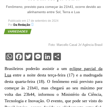
Fenômeno, previsto para começar às 21h41, ocorre devido ao
alinhamento entre Sol, Terra e Lua
Publicado em
17 de setembro de 2024
Por
Da Redação
VARIEDADES
Foto: Marcello Casal Jr/ Agência Brasil
WhatsApp
Facebook
Twitter
Messenger
LinkedIn
Share
Brasileiros poderão assistir a um
eclipse parcial da
Lua
entre a noite desta terça-feira (17) e a madrugada
desta quarta-feira (18). O fenômeno está previsto para
começar às 21h41, mas chegará ao seu máximo por
volta das 23h44, informou o Ministério da Ciência,
Tecnologia e Inovação. O evento, que pode ser visto do