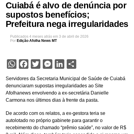
Cuiabá é alvo de denúncia por
supostos benefícios;
Prefeitura nega irregularidades
Publicados
4 meses atrás
em
3 de abril de 2026
Por
Edição Afolha News MT
WhatsApp
Facebook
Twitter
Messenger
LinkedIn
Share
Servidores da Secretaria Municipal de Saúde de Cuiabá
denunciaram supostas irregularidades ao Site
Afolhanews envolvendo a ex-secretária Danielle
Carmona nos últimos dias à frente da pasta.
De acordo com os relatos, a ex-gestora teria se
autolotado no próprio gabinete para garantir o
recebimento do chamado “prêmio saúde”, no valor de R$