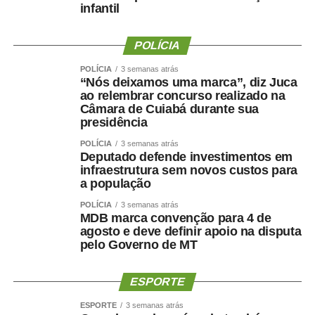
infantil
Sobre os 60 dias de férias, a Prefeitura destacou que a
concessão ocorreu dentro da normalidade administrativa
e já havia sido informada anteriormente, não havendo
POLÍCIA
qualquer excepcionalidade.
POLÍCIA
3 semanas atrás
“Nós deixamos uma marca”, diz Juca
ao relembrar concurso realizado na
Câmara de Cuiabá durante sua
presidência
POLÍCIA
3 semanas atrás
Deputado defende investimentos em
infraestrutura sem novos custos para
a população
POLÍCIA
3 semanas atrás
COMENTE ABAIXO:
MDB marca convenção para 4 de
agosto e deve definir apoio na disputa
pelo Governo de MT
WhatsApp
Facebook
Twitter
Messenger
LinkedIn
Share
ESPORTE
ESPORTE
3 semanas atrás