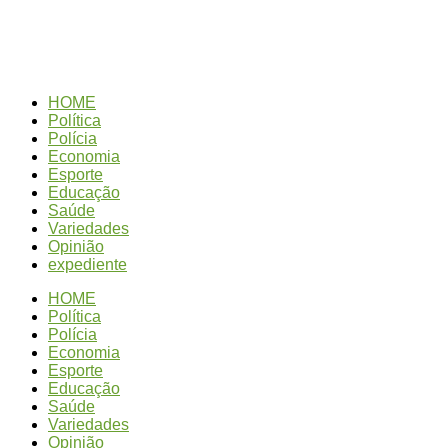
7 de Agosto de 2026
HOME
Política
Polícia
Economia
Esporte
Educação
Saúde
Variedades
Opinião
expediente
HOME
Política
Polícia
Economia
Esporte
Educação
Saúde
Variedades
Opinião