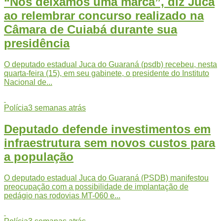
“Nós deixamos uma marca”, diz Juca
ao relembrar concurso realizado na
Câmara de Cuiabá durante sua
presidência
O deputado estadual Juca do Guaraná (psdb) recebeu, nesta
quarta-feira (15), em seu gabinete, o presidente do Instituto
Nacional de...
Polícia
3 semanas atrás
Deputado defende investimentos em
infraestrutura sem novos custos para
a população
O deputado estadual Juca do Guaraná (PSDB) manifestou
preocupação com a possibilidade de implantação de
pedágio nas rodovias MT-060 e...