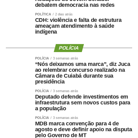
um ato administrativo regular, especialmente em períodos
debatem democracia nas redes
de transição, e que a permanência da servidora no local
POLÍTICA
2 dias atrás
foi previamente alinhada com a atual direção da
CDH: violência e falta de estrutura
Secretaria.
ameaçam atendimento à saúde
indígena
Sobre os 60 dias de férias, a Prefeitura destacou que a
concessão ocorreu dentro da normalidade administrativa
POLÍCIA
e já havia sido informada anteriormente, não havendo
POLÍCIA
3 semanas atrás
qualquer excepcionalidade.
“Nós deixamos uma marca”, diz Juca
ao relembrar concurso realizado na
Câmara de Cuiabá durante sua
presidência
POLÍCIA
3 semanas atrás
Deputado defende investimentos em
infraestrutura sem novos custos para
a população
POLÍCIA
3 semanas atrás
MDB marca convenção para 4 de
COMENTE ABAIXO:
agosto e deve definir apoio na disputa
pelo Governo de MT