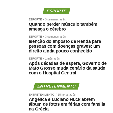
WhatsApp
Facebook
Twitter
Messenger
LinkedIn
Share
ESPORTE
ESPORTE
3 semanas atrás
Quando perder músculo também
ameaça o cérebro
ESPORTE
3 semanas atrás
Isenção do Imposto de Renda para
pessoas com doenças graves: um
direito ainda pouco conhecido
ESPORTE
1 mês atrás
Após décadas de espera, Governo de
Mato Grosso muda cenário da saúde
com o Hospital Central
ENTRETENIMENTO
ENTRETENIMENTO
15 horas atrás
Angélica e Luciano Huck abrem
álbum de fotos em férias com família
na Grécia