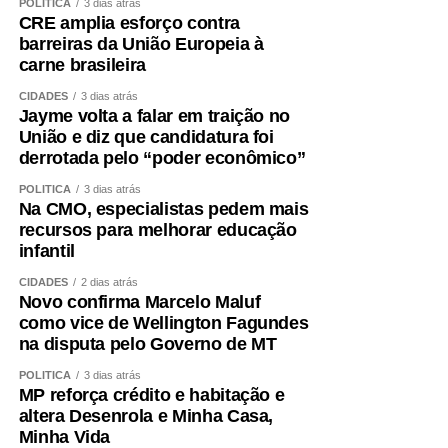
POLÍTICA
3 dias atrás
CRE amplia esforço contra
barreiras da União Europeia à
carne brasileira
CIDADES
3 dias atrás
Jayme volta a falar em traição no
União e diz que candidatura foi
derrotada pelo “poder econômico”
POLÍTICA
3 dias atrás
Na CMO, especialistas pedem mais
recursos para melhorar educação
infantil
CIDADES
2 dias atrás
Novo confirma Marcelo Maluf
como vice de Wellington Fagundes
na disputa pelo Governo de MT
POLÍTICA
3 dias atrás
MP reforça crédito e habitação e
altera Desenrola e Minha Casa,
Minha Vida