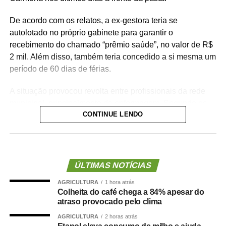
De acordo com os relatos, a ex-gestora teria se
autolotado no próprio gabinete para garantir o
recebimento do chamado “prêmio saúde”, no valor de R$
2 mil. Além disso, também teria concedido a si mesma um
período de 60 dias de férias.
A situação provocou revolta entre profissionais da rede
municipal, principalmente da enfermagem. Segundo os
CONTINUE LENDO
denunciantes, a gestão costumava negar pedidos de
férias superiores a 30 dias para servidores da linha de
frente, sob a justificativa de falta de pessoal nas unidades
de saúde.
ÚLTIMAS NOTÍCIAS
Os servidores apontam ainda incoerência entre discurso
AGRICULTURA
1 hora atrás
e prática da administração municipal. Durante a
Colheita do café chega a 84% apesar do
inauguração da Unidade de Saúde da Família (USF) do
atraso provocado pelo clima
bairro Pedregal, o prefeito teria afirmado que não
AGRICULTURA
2 horas atrás
autorizaria férias sem a devida substituição de