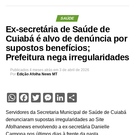
SAÚDE
Ex-secretária de Saúde de
Cuiabá é alvo de denúncia por
supostos benefícios;
Prefeitura nega irregularidades
Publicados
4 meses atrás
em
3 de abril de 2026
Por
Edição Afolha News MT
WhatsApp
Facebook
Twitter
Messenger
LinkedIn
Share
Servidores da Secretaria Municipal de Saúde de Cuiabá
denunciaram supostas irregularidades ao Site
Afolhanews envolvendo a ex-secretária Danielle
Carmona nos últimos dias à frente da pasta.