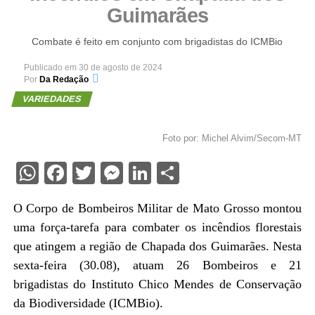
Guimarães
Combate é feito em conjunto com brigadistas do ICMBio
Publicado em
30 de agosto de 2024
Por
Da Redação
VARIEDADES
Foto por: Michel Alvim/Secom-MT
WhatsApp
Facebook
Twitter
Messenger
LinkedIn
Share
O Corpo de Bombeiros Militar de Mato Grosso montou
uma força-tarefa para combater os incêndios florestais
que atingem a região de Chapada dos Guimarães. Nesta
sexta-feira (30.08), atuam 26 Bombeiros e 21
brigadistas do Instituto Chico Mendes de Conservação
da Biodiversidade (ICMBio).