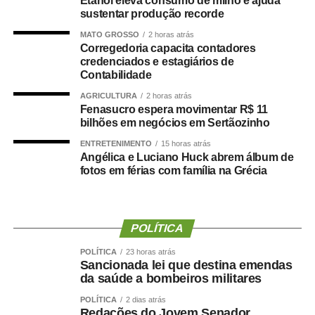
Etanol eleva consumo de milho e ajuda
profissionais, o que reforçou a percepção de tratamento
sustentar produção recorde
desigual dentro da pasta.
MATO GROSSO
2 horas atrás
Corregedoria capacita contadores
Danielle Carmona é servidora efetiva do município e atua
credenciados e estagiários de
Contabilidade
como enfermeira de carreira. Conforme os relatos, ela
teria se beneficiado de decisões administrativas tomadas
AGRICULTURA
2 horas atrás
Fenasucro espera movimentar R$ 11
enquanto ainda ocupava o cargo de secretária.
bilhões em negócios em Sertãozinho
Prefeitura nega irregularidades
ENTRETENIMENTO
15 horas atrás
Angélica e Luciano Huck abrem álbum de
fotos em férias com família na Grécia
Em nota, a Prefeitura de Cuiabá afirmou que não há
irregularidades na situação funcional da ex-secretária.
Segundo o município, Danielle Carmona possui todos os
POLÍTICA
direitos garantidos por lei, incluindo férias e benefícios
POLÍTICA
23 horas atrás
como o prêmio saúde, desde que atendidos os critérios
Sancionada lei que destina emendas
estabelecidos.
da saúde a bombeiros militares
POLÍTICA
2 dias atrás
A gestão também informou que a lotação em gabinete é
Redações do Jovem Senador