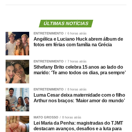
férias superiores a 30 dias para servidores da linha de
frente, sob a justificativa de falta de pessoal nas unidades
de saúde.
ÚLTIMAS NOTÍCIAS
Os servidores apontam ainda incoerência entre discurso
ENTRETENIMENTO
6 horas atrás
e prática da administração municipal. Durante a
Angélica e Luciano Huck abrem álbum de
inauguração da Unidade de Saúde da Família (USF) do
fotos em férias com família na Grécia
bairro Pedregal, o prefeito teria afirmado que não
autorizaria férias sem a devida substituição de
ENTRETENIMENTO
7 horas atrás
profissionais, o que reforçou a percepção de tratamento
Sthefany Brito celebra 15 anos ao lado do
desigual dentro da pasta.
marido: ‘Te amo todos os dias, pra sempre’
Danielle Carmona é servidora efetiva do município e atua
ENTRETENIMENTO
8 horas atrás
como enfermeira de carreira. Conforme os relatos, ela
Luma Cesar deixa maternidade com o filho
teria se beneficiado de decisões administrativas tomadas
Arthur nos braços: ‘Maior amor do mundo’
enquanto ainda ocupava o cargo de secretária.
Prefeitura nega irregularidades
MATO GROSSO
8 horas atrás
Lei Maria da Penha: magistradas do TJMT
destacam avanços, desafios e a luta para
Em nota, a Prefeitura de Cuiabá afirmou que não há