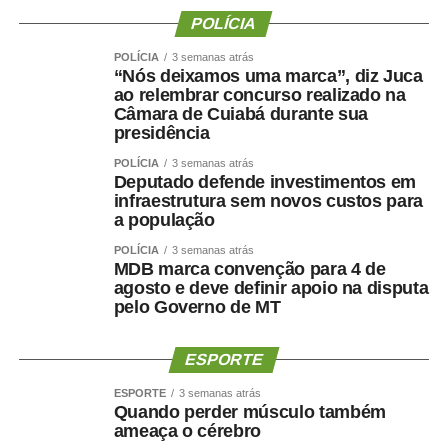
POLÍCIA
POLÍCIA
3 semanas atrás
“Nós deixamos uma marca”, diz Juca
ao relembrar concurso realizado na
Câmara de Cuiabá durante sua
presidência
COMENTE ABAIXO:
POLÍCIA
3 semanas atrás
Deputado defende investimentos em
infraestrutura sem novos custos para
WhatsApp
Facebook
Twitter
Messenger
LinkedIn
Share
a população
POLÍCIA
3 semanas atrás
MDB marca convenção para 4 de
agosto e deve definir apoio na disputa
pelo Governo de MT
ESPORTE
ESPORTE
3 semanas atrás
Quando perder músculo também
ameaça o cérebro