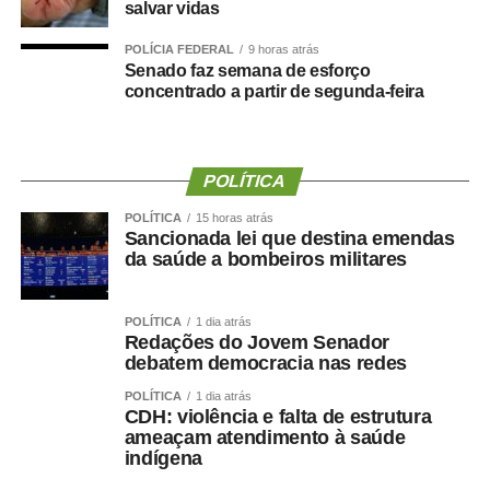
salvar vidas
irregularidades na situação funcional da ex-secretária.
POLÍCIA FEDERAL
9 horas atrás
Senado faz semana de esforço
Segundo o município, Danielle Carmona possui todos os
concentrado a partir de segunda-feira
direitos garantidos por lei, incluindo férias e benefícios
como o prêmio saúde, desde que atendidos os critérios
estabelecidos.
POLÍTICA
A gestão também informou que a lotação em gabinete é
POLÍTICA
15 horas atrás
um ato administrativo regular, especialmente em períodos
Sancionada lei que destina emendas
de transição, e que a permanência da servidora no local
da saúde a bombeiros militares
foi previamente alinhada com a atual direção da
Secretaria.
POLÍTICA
1 dia atrás
Redações do Jovem Senador
Sobre os 60 dias de férias, a Prefeitura destacou que a
debatem democracia nas redes
concessão ocorreu dentro da normalidade administrativa
POLÍTICA
1 dia atrás
e já havia sido informada anteriormente, não havendo
CDH: violência e falta de estrutura
qualquer excepcionalidade.
ameaçam atendimento à saúde
indígena