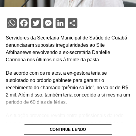
WhatsApp
Facebook
Twitter
Messenger
LinkedIn
Share
Servidores da Secretaria Municipal de Saúde de Cuiabá
denunciaram supostas irregularidades ao Site
Afolhanews envolvendo a ex-secretária Danielle
Carmona nos últimos dias à frente da pasta.
De acordo com os relatos, a ex-gestora teria se
autolotado no próprio gabinete para garantir o
recebimento do chamado “prêmio saúde”, no valor de R$
2 mil. Além disso, também teria concedido a si mesma um
período de 60 dias de férias.
A situação provocou revolta entre profissionais da rede
municipal, principalmente da enfermagem. Segundo os
CONTINUE LENDO
denunciantes, a gestão costumava negar pedidos de